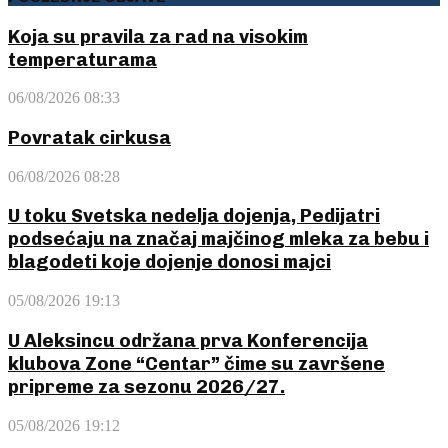
Koja su pravila za rad na visokim
temperaturama
06/08/2026 08:33
Povratak cirkusa
06/08/2026 08:28
U toku Svetska nedelja dojenja, Pedijatri
podsećaju na značaj majčinog mleka za bebu i
blagodeti koje dojenje donosi majci
05/08/2026 19:13
U Aleksincu održana prva Konferencija
klubova Zone “Centar” čime su završene
pripreme za sezonu 2026/27.
05/08/2026 19:12