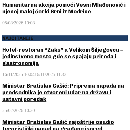
Humanitarna akcija pomoći Vesni Mlađenović i
njenoj maloj ćerki Srni iz Modrice
05/08/2026 19:08
NAJČITANIJE
Hotel-restoran “Zaks” u Velikom Šiljegovcu –
jedinstveno mesto gde se spajaju priroda i
gastronomija
16/11/2025 10:04
16/11/2025 11:32
Ministar Bratislav Gašić: Priprema napada na
predsednika je otvoreni udar na državu i
ustavni poredak
25/02/2026 10:20
Ministar Bratislav Gašić najoštrije osudio
teroristički napad na građane ispred