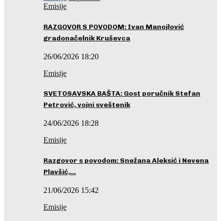
Emisije
RAZGOVOR S POVODOM: Ivan Manojlović
gradonačelnik Kruševca
26/06/2026 18:20
Emisije
SVETOSAVSKA BAŠTA: Gost poručnik Stefan
Petrović, vojni sveštenik
24/06/2026 18:28
Emisije
Razgovor s povodom: Snežana Aleksić i Nevena
Plavšić,…
21/06/2026 15:42
Emisije