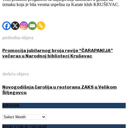
izmaku koja je bila veoma uspešna za Karate klub KRUŠEVAC.
prethodna objava
Promocija jubilarnog broja revije “ČARAPANIJA”
večeras u Narodnoj biblioteci Kruševac
sledeća objava
Novogodišnja čarolija u restoranu ZAKS u Velikom
Šiljegovcu
ARHIVA
ARHIVA
POSLEDNJE OBJAVE