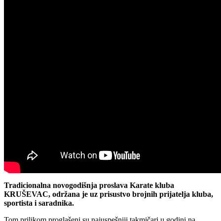
Tradicionalna novogodišnja proslava Karate kluba
KRUŠEVAC, održana je uz prisustvo brojnih prijatelja kluba,
sportista i saradnika.
Tom prilikom proglašeni su najuspešniji takmičari u godini na