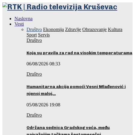
Naslovna
Vesti
Društvo
Ekonomija
Zdravlje
Obrazovanje
Kultura
Sport
Servis
Društvo
Koja su pravila za rad na visokim temperaturama
06/08/2026 08:33
Društvo
Humanitarna akcija pomoći Vesni Mlađenović i
njenoj maloj…
05/08/2026 19:08
Društvo
Održana sednica Gradskog veća, među
najvažnijim tačkama šestomesečni…