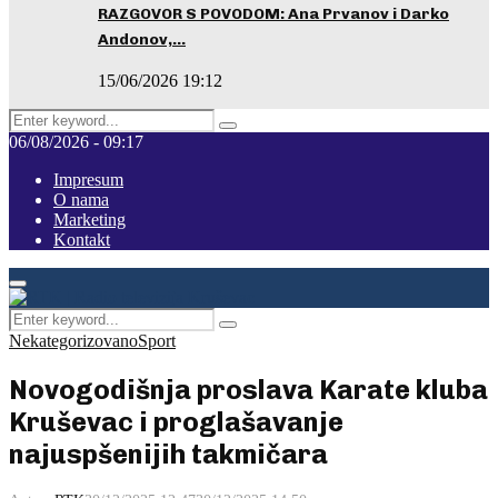
RAZGOVOR S POVODOM: Ana Prvanov i Darko
Andonov,…
15/06/2026 19:12
Search
Pretraga
for:
06/08/2026 - 09:17
Impresum
O nama
Marketing
Kontakt
Facebook
Instagram
Youtube
Primary
Menu
Search
Pretraga
for:
Nekategorizovano
Sport
Novogodišnja proslava Karate kluba
Kruševac i proglašavanje
najuspšenijih takmičara