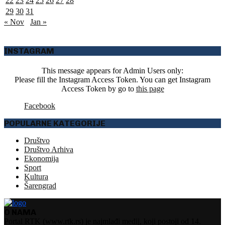
22
23
24
25
26
27
28
29
30
31
« Nov
Jan »
INSTAGRAM
This message appears for Admin Users only:
Please fill the Instagram Access Token. You can get Instagram
Access Token by go to
this page
Facebook
POPULARNE KATEGORIJE
Društvo
Društvo Arhiva
Ekonomija
Sport
Kultura
Šarengrad
O NAMA
Portal RTK (www.rtk.rs) je najmlađi medij, koji postoji od 14.