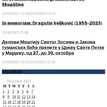
Skupštine
22/10/2025 15:18
22/10/2025 15:19
In memoriam: Dragutin Veljković (1955–2025)
21/08/2025 21:06
Делови Моштију Светог Зосима и Јакова
туманских биће пренете у Цркву Свете Петке
у Мајдеву, од 27. до 30. октобра
25/10/2025 22:45
25/10/2025 22:50
KALENDAR
December 2025
M
T
W
T
F
S
S
1
2
3
4
5
6
7
8
9
10
11
12
13
14
15
16
17
18
19
20
21