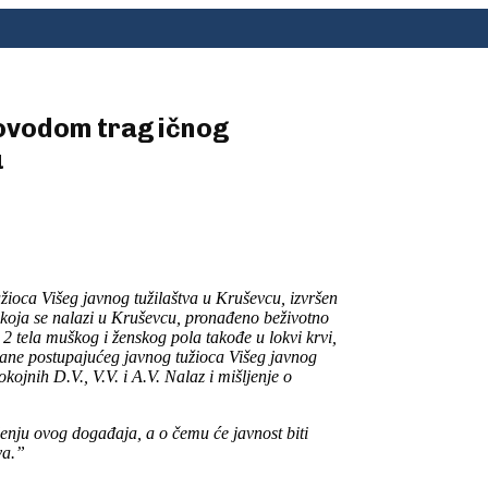
povodom tragičnog
u
ioca Višeg javnog tužilaštva u Kruševcu, izvršen
koja se nalazi u Kruševcu, pronađeno beživotno
 2 tela muškog i ženskog pola takođe u lokvi krvi,
rane postupajućeg javnog tužioca Višeg javnog
kojnih D.V., V.V. i A.V. Nalaz i mišljenje o
jenju ovog događaja, a o čemu će javnost biti
va.”