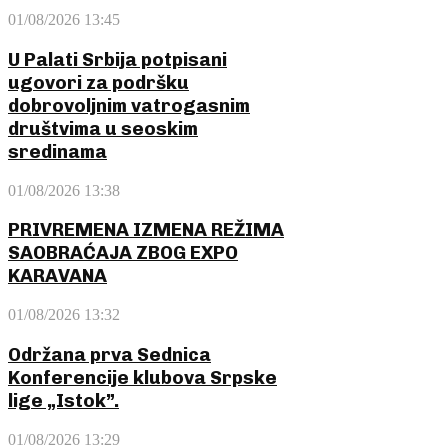
01/08/2026 13:45
U Palati Srbija potpisani
ugovori za podršku
dobrovoljnim vatrogasnim
društvima u seoskim
sredinama
01/08/2026 13:38
PRIVREMENA IZMENA REŽIMA
SAOBRAĆAJA ZBOG EXPO
KARAVANA
01/08/2026 13:32
Održana prva Sednica
Konferencije klubova Srpske
lige „Istok”.
01/08/2026 13:29