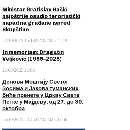
Ministar Bratislav Gašić
najoštrije osudio teroristički
napad na građane ispred
Skupštine
22/10/2025 15:18
22/10/2025 15:19
In memoriam: Dragutin
Veljković (1955–2025)
21/08/2025 21:06
Делови Моштију Светог
Зосима и Јакова туманских
биће пренете у Цркву Свете
Петке у Мајдеву, од 27. до 30.
октобра
25/10/2025 22:45
25/10/2025 22:50