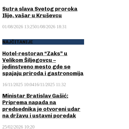
Sutra slava Svetog proroka
Ilije, vašar u Kruševcu
01/08/2026 13:25
01/08/2026 18:31
NAJČITANIJE
Hotel-restoran “Zaks” u
Velikom Šiljegovcu –
jedinstveno mesto gde se
spajaju priroda i gastronomija
16/11/2025 10:04
16/11/2025 11:32
Ministar Bratislav Gašić:
Priprema napada na
predsednika je otvoreni udar
na državu i ustavni poredak
25/02/2026 10:20