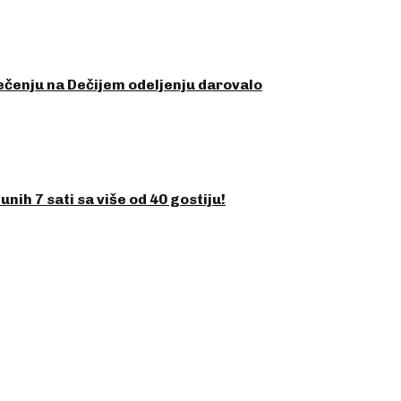
ečenju na Dečijem odeljenju darovalo
h 7 sati sa više od 40 gostiju!