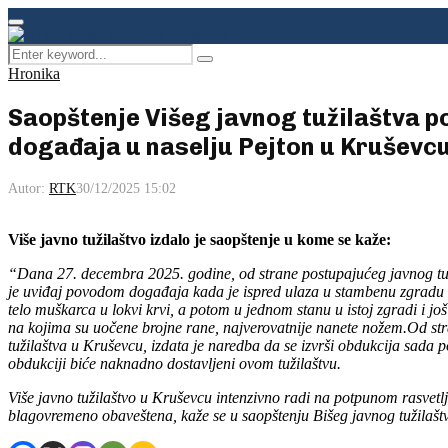
Facebook
Instagram
Youtube
Primary
Menu
Search
Pretraga
for:
Hronika
Saopštenje Višeg javnog tužilaštva 
događaja u naselju Pejton u Kruševc
Autor:
RTK
30/12/2025 15:02
Više javno tužilaštvo izdalo je saopštenje u kome se kaže:
“Dana 27. decembra 2025. godine, od strane postupajućeg javnog tuž
je uviđaj povodom događaja kada je ispred ulaza u stambenu zgradu 
telo muškarca u lokvi krvi, a potom u jednom stanu u istoj zgradi i još
na kojima su uočene brojne rane, najverovatnije nanete nožem.Od st
tužilaštva u Kruševcu, izdata je naredba da se izvrši obdukcija sada po
obdukciji biće naknadno dostavljeni ovom tužilaštvu.
Više javno tužilaštvo u Kruševcu intenzivno radi na potpunom rasvetl
blagovremeno obaveštena, kaže se u saopštenju Bišeg javnog tužilašt