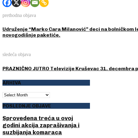
prethodna objava
Udruženje “Marko Cara Milanović” deci na bolničkom l
novogodišnje paketiće.
sledeća objava
PRAZNIČNO JUTRO Televizije Kruševac 31. decembra puni
ARHIVA
ARHIVA
POSLEDNJE OBJAVE
Sprovedena treća u ovoj
godini akcija zaprašivanja i
suzbijanja komaraca