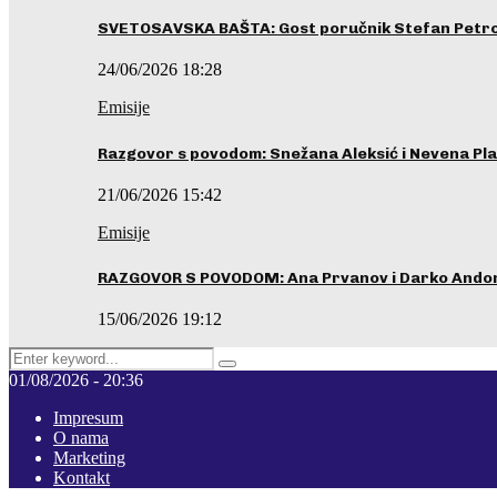
SVETOSAVSKA BAŠTA: Gost poručnik Stefan Petrovi
24/06/2026 18:28
Emisije
Razgovor s povodom: Snežana Aleksić i Nevena Pla
21/06/2026 15:42
Emisije
RAZGOVOR S POVODOM: Ana Prvanov i Darko Ando
15/06/2026 19:12
Search
Pretraga
for:
01/08/2026 - 20:36
Impresum
O nama
Marketing
Kontakt