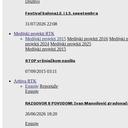
Društvo
Festival balona12. i 13. sepetembra
31/07/2026 22:08
Medijski projekti RTK
Medijski projekti 2015
Medijski projekti 2016
Medijski p
projekti 2024
Medijski projekti 2025
Medijski projekti 2015
STOP vršnjačkom nasilju
07/09/2015 03:11
Arhiva RTK
Emisije
Reportaže
Emisije
RAZGOVOR S POVODOM: Ivan Manojlović gradonače
26/06/2026 18:20
Emisije