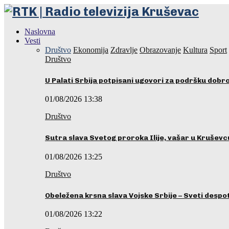
Naslovna
Vesti
Društvo
Ekonomija
Zdravlje
Obrazovanje
Kultura
Sport
Društvo
U Palati Srbija potpisani ugovori za podršku dobr
01/08/2026 13:38
Društvo
Sutra slava Svetog proroka Ilije, vašar u Kruševc
01/08/2026 13:25
Društvo
Obeležena krsna slava Vojske Srbije – Sveti desp
01/08/2026 13:22