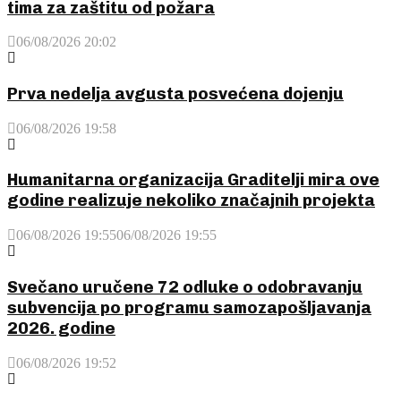
tima za zaštitu od požara
06/08/2026 20:02
Prva nedelja avgusta posvećena dojenju
06/08/2026 19:58
Humanitarna organizacija Graditelji mira ove
godine realizuje nekoliko značajnih projekta
06/08/2026 19:55
06/08/2026 19:55
Svečano uručene 72 odluke o odobravanju
subvencija po programu samozapošljavanja
2026. godine
06/08/2026 19:52