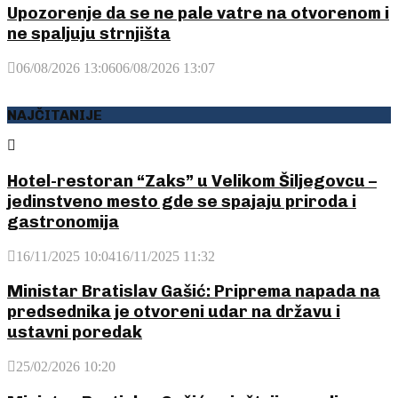
Upozorenje da se ne pale vatre na otvorenom i
ne spaljuju strnjišta
06/08/2026 13:06
06/08/2026 13:07
NAJČITANIJE
Hotel-restoran “Zaks” u Velikom Šiljegovcu –
jedinstveno mesto gde se spajaju priroda i
gastronomija
16/11/2025 10:04
16/11/2025 11:32
Ministar Bratislav Gašić: Priprema napada na
predsednika je otvoreni udar na državu i
ustavni poredak
25/02/2026 10:20