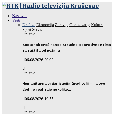
Naslovna
Vesti
Društvo
Ekonomija
Zdravlje
Obrazovanje
Kultura
Sport
Servis
Društvo
Sastanak proširenog Stručno-operativnog tima
za zaštitu od požara
06/08/2026 20:02
Društvo
Humanitarna organizacija Graditelji mira ove
godine realizuje nekoliko…
06/08/2026 19:55
Društvo