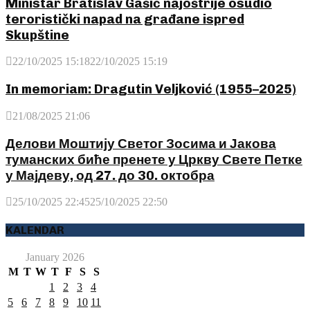
Ministar Bratislav Gašić najoštrije osudio
teroristički napad na građane ispred
Skupštine
22/10/2025 15:18
22/10/2025 15:19
In memoriam: Dragutin Veljković (1955–2025)
21/08/2025 21:06
Делови Моштију Светог Зосима и Јакова
туманских биће пренете у Цркву Свете Петке
у Мајдеву, од 27. до 30. октобра
25/10/2025 22:45
25/10/2025 22:50
KALENDAR
January 2026
M
T
W
T
F
S
S
1
2
3
4
5
6
7
8
9
10
11