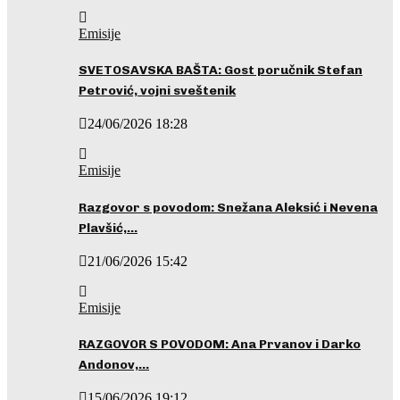
Emisije
SVETOSAVSKA BAŠTA: Gost poručnik Stefan
Petrović, vojni sveštenik
24/06/2026 18:28
Emisije
Razgovor s povodom: Snežana Aleksić i Nevena
Plavšić,…
21/06/2026 15:42
Emisije
RAZGOVOR S POVODOM: Ana Prvanov i Darko
Andonov,…
15/06/2026 19:12