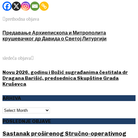
prethodna objava
Предавање Архиепископа и Митрополита
крушевачког др Давида о Светој Литургији
sledeća objava
Novu 2026. godinu i Božić sugrađanima čestitala dr
Dragana Barišić, predsednica Skupštine Grada
Kruševca
ARHIVA
ARHIVA
POSLEDNJE OBJAVE
Sastanak proširenog Stručno-operativnog