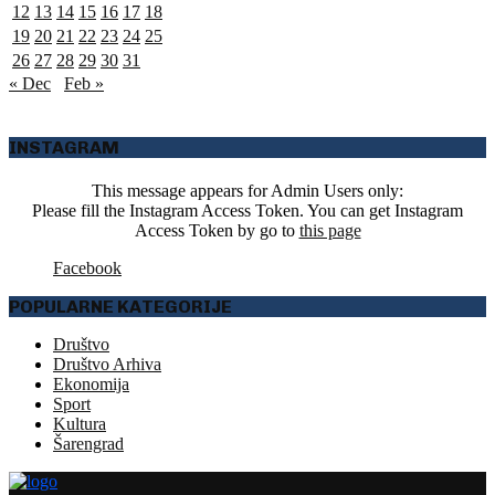
12
13
14
15
16
17
18
19
20
21
22
23
24
25
26
27
28
29
30
31
« Dec
Feb »
INSTAGRAM
This message appears for Admin Users only:
Please fill the Instagram Access Token. You can get Instagram
Access Token by go to
this page
Facebook
POPULARNE KATEGORIJE
Društvo
Društvo Arhiva
Ekonomija
Sport
Kultura
Šarengrad