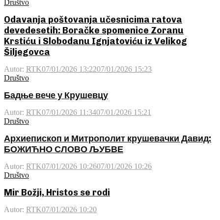
Društvo
Odavanja poštovanja učesnicima ratova
devedesetih: Boračke spomenice Zoranu
Krstiću i Slobodanu Ignjatoviću iz Velikog
Šiljegovca
Autor:
RTK
07/01/2026 13:22
07/01/2026 15:23
Društvo
Бадње вече у Крушевцу
Autor:
RTK
07/01/2026 11:34
07/01/2026 15:21
Društvo
Архиепископ и Митрополит крушевачки Давид:
БОЖИЋНО СЛОВО ЉУБВЕ
Autor:
RTK
07/01/2026 10:26
07/01/2026 10:26
Društvo
Mir Božji, Hristos se rodi
Autor:
RTK
07/01/2026 10:20