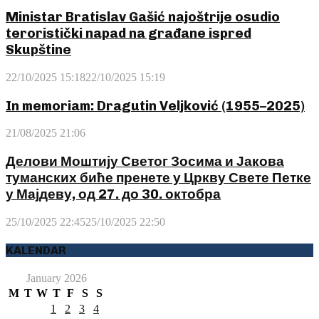
Ministar Bratislav Gašić najoštrije osudio
teroristički napad na građane ispred
Skupštine
22/10/2025 15:18
22/10/2025 15:19
In memoriam: Dragutin Veljković (1955–2025)
21/08/2025 21:06
Делови Моштију Светог Зосима и Јакова
туманских биће пренете у Цркву Свете Петке
у Мајдеву, од 27. до 30. октобра
25/10/2025 22:45
25/10/2025 22:50
KALENDAR
January 2026
M
T
W
T
F
S
S
1
2
3
4