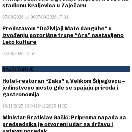
stadionu Kraljevica u Zaječaru
07/08/2026 14:00
07/08/2026 17:34
Predstavom “Doživljaji Mate dangube” u
izvođenju pozorišne trupe “Ara” nastavljeno
Leto kulture
07/08/2026 13:55
NAJČITANIJE
Hotel-restoran “Zaks” u Velikom Šiljegovcu –
jedinstveno mesto gde se spajaju priroda i
gastronomija
16/11/2025 10:04
16/11/2025 11:32
Ministar Bratislav Gašić: Priprema napada na
predsednika je otvoreni udar na državu i
ustavni poredak