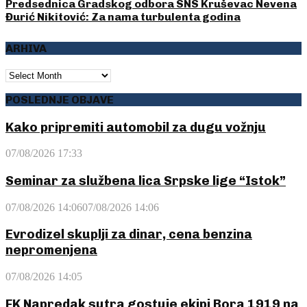
Predsednica Gradskog odbora SNS Kruševac Nevena
Đurić Nikitović: Za nama turbulenta godina
ARHIVA
ARHIVA
POSLEDNJE OBJAVE
Kako pripremiti automobil za dugu vožnju
07/08/2026 17:33
Seminar za službena lica Srpske lige “Istok”
07/08/2026 14:06
07/08/2026 14:06
Evrodizel skuplji za dinar, cena benzina
nepromenjena
07/08/2026 14:05
FK Napredak sutra gostuje ekipi Bora 1919 na