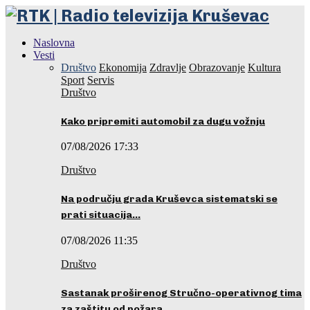
Naslovna
Vesti
Društvo
Ekonomija
Zdravlje
Obrazovanje
Kultura
Sport
Servis
Društvo
Kako pripremiti automobil za dugu vožnju
07/08/2026 17:33
Društvo
Na području grada Kruševca sistematski se
prati situacija…
07/08/2026 11:35
Društvo
Sastanak proširenog Stručno-operativnog tima
za zaštitu od požara