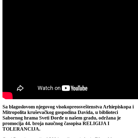
Sa blagoslovom njegovog visokopreosveštenstva Arhiepiskopa i
Mitropolita kruševačkog gospodina Davida, u biblioteci
Sabornog hrama Sveti Đorđe u našem gradu, održana je
promocija 44. broja naučnog časopisa RELIGIJA I
TOLERANCIJA.