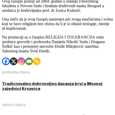
Ovaj časopis postoji od 2004. godine u izdanju Filozofskog
fakulteta u Novom Sadu i Instituta društvenih nauka Beograd a
urednica je kruševljanka prof. dr Zorica Kuburić.
Ona ističe da je ovaj časopis namenjen pre svega naučnicima i svima
koji se bave religijom bez obzira da li je iz oblasti teologije, istorije
ili književnosti.
Na promociji su o čaopisu RELIGIJA I TOLERANCIJA osim
urednice govorile i profesorka Danijela Nikolić Surla i Dragana
Šoškić kao i protojerej stavrofor Đorđe Milojković starešina
Sabornog hrama Sveti Đorđe.
prethodna objava
Tradicionalno dobrovoljno davanja krvi u Mesnoj
zajednici Krvavica
sledeća objava