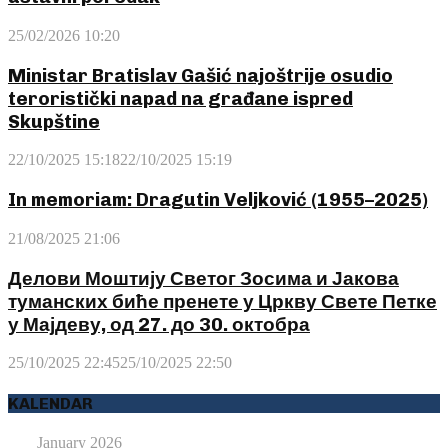
25/02/2026 10:20
Ministar Bratislav Gašić najoštrije osudio
teroristički napad na građane ispred
Skupštine
22/10/2025 15:18
22/10/2025 15:19
In memoriam: Dragutin Veljković (1955–2025)
21/08/2025 21:06
Делови Моштију Светог Зосима и Јакова
туманских биће пренете у Цркву Свете Петке
у Мајдеву, од 27. до 30. октобра
25/10/2025 22:45
25/10/2025 22:50
KALENDAR
January 2026