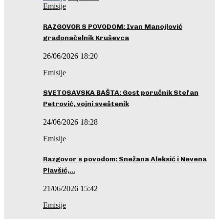
Emisije
RAZGOVOR S POVODOM: Ivan Manojlović
gradonačelnik Kruševca
26/06/2026 18:20
Emisije
SVETOSAVSKA BAŠTA: Gost poručnik Stefan
Petrović, vojni sveštenik
24/06/2026 18:28
Emisije
Razgovor s povodom: Snežana Aleksić i Nevena
Plavšić,…
21/06/2026 15:42
Emisije