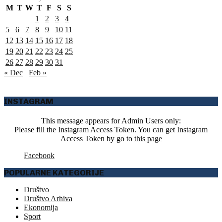
M
T
W
T
F
S
S
1
2
3
4
5
6
7
8
9
10
11
12
13
14
15
16
17
18
19
20
21
22
23
24
25
26
27
28
29
30
31
« Dec
Feb »
INSTAGRAM
This message appears for Admin Users only:
Please fill the Instagram Access Token. You can get Instagram
Access Token by go to
this page
Facebook
POPULARNE KATEGORIJE
Društvo
Društvo Arhiva
Ekonomija
Sport