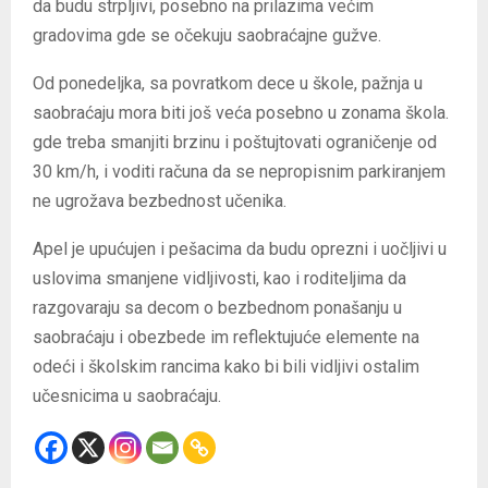
da budu strpljivi, posebno na prilazima većim
gradovima gde se očekuju saobraćajne gužve.
Od ponedeljka, sa povratkom dece u škole, pažnja u
saobraćaju mora biti još veća posebno u zonama škola.
gde treba smanjiti brzinu i poštujtovati ograničenje od
30 km/h, i voditi računa da se nepropisnim parkiranjem
ne ugrožava bezbednost učenika.
Apel je upućujen i pešacima da budu oprezni i uočljivi u
uslovima smanjene vidljivosti, kao i roditeljima da
razgovaraju sa decom o bezbednom ponašanju u
saobraćaju i obezbede im reflektujuće elemente na
odeći i školskim rancima kako bi bili vidljivi ostalim
učesnicima u saobraćaju.