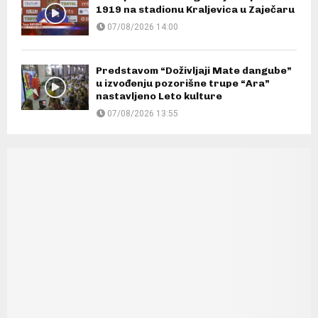
1919 na stadionu Kraljevica u Zaječaru
07/08/2026 14:00
Predstavom “Doživljaji Mate dangube”
u izvođenju pozorišne trupe “Ara”
nastavljeno Leto kulture
07/08/2026 13:55