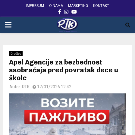
IMPRESUM
O NAMA
MARKETING
KONTAKT
FACEBOOK
INSTAGRAM
YOUTUBE
PRIMARY
MENU
Društvo
Apel Agencije za bezbednost
saobraćaja pred povratak dece u
škole
Autor:
RTK
17/01/2026 12:42