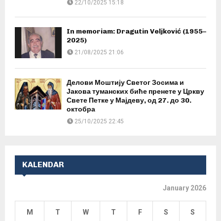
22/10/2025 15:18
In memoriam: Dragutin Veljković (1955–
2025)
21/08/2025 21:06
Делови Моштију Светог Зосима и
Јакова туманских биће пренете у Цркву
Свете Петке у Мајдеву, од 27. до 30.
октобра
25/10/2025 22:45
KALENDAR
January 2026
M
T
W
T
F
S
S