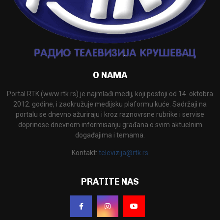
O NAMA
Portal RTK (www.rtk.rs) je najmlađi medij, koji postoji od 14. oktobra
2012. godine, i zaokružuje medijsku plaformu kuće. Sadržaji na
portalu se dnevno ažuriraju i kroz raznovrsne rubrike i servise
doprinose dnevnom informisanju građana o svim aktuelnim
događajima i temama.
Kontakt:
televizija@rtk.rs
PRATITE NAS