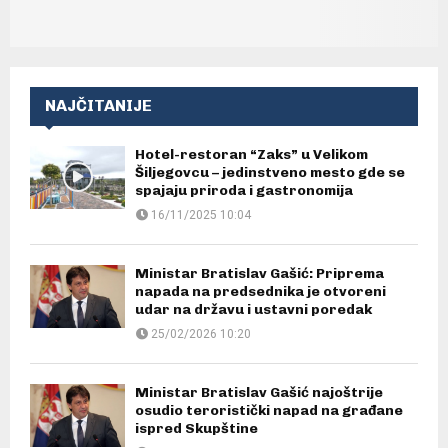
NAJČITANIJE
Hotel-restoran “Zaks” u Velikom
Šiljegovcu – jedinstveno mesto gde se
spajaju priroda i gastronomija
16/11/2025 10:04
Ministar Bratislav Gašić: Priprema
napada na predsednika je otvoreni
udar na državu i ustavni poredak
25/02/2026 10:20
Ministar Bratislav Gašić najoštrije
osudio teroristički napad na građane
ispred Skupštine