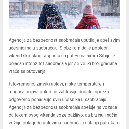
Agencija za bezbednost saobraćaja uputila je apel svim
učesnicima u saobraćaju. S obzirom da je poslednji
vikend školskog raspusta na putevima širom Srbije je
pojačan intenzitet saobraćaja jer se veliki broj građana
vraća sa putovanja.
Istovremeno, zimski uslovi, niske temperature i
moguća pojava poledice zahtevaju dodatni oprez i
odgovorno ponašanje svih učesnika u saobraćaju.
Agencija za bezbednost saobraćaja apeluje na vozače
da tokom ovog vikenda voze pažljivo, da brzinu i način
vožnje prilagode uslovima saobraćaja i stanju puta, kao i