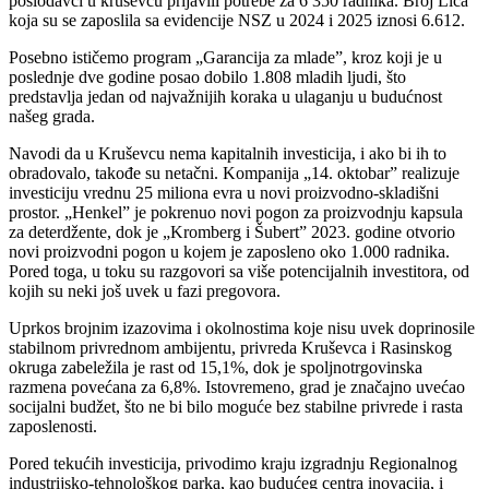
poslodavci u krusevcu prijavili potrebe za 6 350 radnika. Broj Lica
koja su se zaposlila sa evidencije NSZ u 2024 i 2025 iznosi 6.612.
Posebno ističemo program „Garancija za mlade”, kroz koji je u
poslednje dve godine posao dobilo 1.808 mladih ljudi, što
predstavlja jedan od najvažnijih koraka u ulaganju u budućnost
našeg grada.
Navodi da u Kruševcu nema kapitalnih investicija, i ako bi ih to
obradovalo, takođe su netačni. Kompanija „14. oktobar” realizuje
investiciju vrednu 25 miliona evra u novi proizvodno-skladišni
prostor. „Henkel” je pokrenuo novi pogon za proizvodnju kapsula
za deterdžente, dok je „Kromberg i Šubert” 2023. godine otvorio
novi proizvodni pogon u kojem je zaposleno oko 1.000 radnika.
Pored toga, u toku su razgovori sa više potencijalnih investitora, od
kojih su neki još uvek u fazi pregovora.
Uprkos brojnim izazovima i okolnostima koje nisu uvek doprinosile
stabilnom privrednom ambijentu, privreda Kruševca i Rasinskog
okruga zabeležila je rast od 15,1%, dok je spoljnotrgovinska
razmena povećana za 6,8%. Istovremeno, grad je značajno uvećao
socijalni budžet, što ne bi bilo moguće bez stabilne privrede i rasta
zaposlenosti.
Pored tekućih investicija, privodimo kraju izgradnju Regionalnog
industrijsko-tehnološkog parka, kao budućeg centra inovacija, i