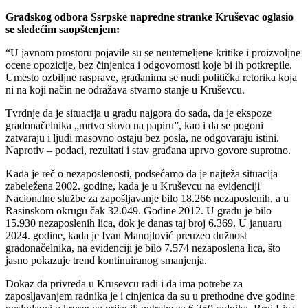
Gradskog odbora Ssrpske napredne stranke Kruševac oglasio
se sledećim saopštenjem:
“U javnom prostoru pojavile su se neutemeljene kritike i proizvoljne
ocene opozicije, bez činjenica i odgovornosti koje bi ih potkrepile.
Umesto ozbiljne rasprave, građanima se nudi politička retorika koja
ni na koji način ne odražava stvarno stanje u Kruševcu.
Tvrdnje da je situacija u gradu najgora do sada, da je ekspoze
gradonačelnika „mrtvo slovo na papiru”, kao i da se pogoni
zatvaraju i ljudi masovno ostaju bez posla, ne odgovaraju istini.
Naprotiv – podaci, rezultati i stav građana uprvo govore suprotno.
Kada je reč o nezaposlenosti, podsećamo da je najteža situacija
zabeležena 2002. godine, kada je u Kruševcu na evidenciji
Nacionalne službe za zapošljavanje bilo 18.266 nezaposlenih, a u
Rasinskom okrugu čak 32.049. Godine 2012. U gradu je bilo
15.930 nezaposlenih lica, dok je danas taj broj 6.369. U januaru
2024. godine, kada je Ivan Manojlović preuzeo dužnost
gradonačelnika, na evidenciji je bilo 7.574 nezaposlena lica, što
jasno pokazuje trend kontinuiranog smanjenja.
Dokaz da privreda u Krusevcu radi i da ima potrebe za
zaposljavanjem radnika je i cinjenica da su u prethodne dve godine