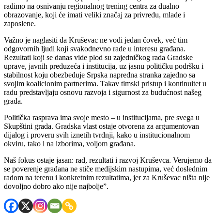
radimo na osnivanju regionalnog trening centra za dualno
obrazovanje, koji će imati veliki značaj za privredu, mlade i
zaposlene.
Važno je naglasiti da Kruševac ne vodi jedan čovek, već tim
odgovornih ljudi koji svakodnevno rade u interesu građana.
Rezultati koji se danas vide plod su zajedničkog rada Gradske
uprave, javnih preduzeća i institucija, uz jasnu političku podršku i
stabilnost koju obezbeđuje Srpska napredna stranka zajedno sa
svojim koalicionim partnerima. Takav timski pristup i kontinuitet u
radu predstavljaju osnovu razvoja i sigurnost za budućnost našeg
grada.
Politička rasprava ima svoje mesto – u institucijama, pre svega u
Skupštini grada. Gradska vlast ostaje otvorena za argumentovan
dijalog i proveru svih iznetih tvrdnji, kako u institucionalnom
okviru, tako i na izborima, voljom građana.
Naš fokus ostaje jasan: rad, rezultati i razvoj Kruševca. Verujemo da
se poverenje građana ne stiče medijskim nastupima, već doslednim
radom na terenu i konkretnim rezultatima, jer za Kruševac ništa nije
dovoljno dobro ako nije najbolje”.