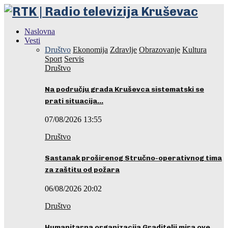
Naslovna
Vesti
Društvo
Ekonomija
Zdravlje
Obrazovanje
Kultura
Sport
Servis
Društvo
Na području grada Kruševca sistematski se
prati situacija…
07/08/2026 13:55
Društvo
Sastanak proširenog Stručno-operativnog tima
za zaštitu od požara
06/08/2026 20:02
Društvo
Humanitarna organizacija Graditelji mira ove