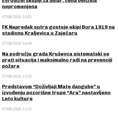
Evrodizel skuplji za dinar, cena benzina
nepromenjena
07/08/2026 14:05
FK Napredak sutra gostuje ekipi Bora 1919 na
stadionu Kraljevica u Zaječaru
07/08/2026 14:00
Na području grada Kruševca sistematski se
prati situacija i maksimalno radi na prevenciji
požara
07/08/2026 13:55
Predstavom “Doživljaji Mate dangube” u
izvođenju pozorišne trupe “Ara” nastavljeno
Leto kulture
07/08/2026 13:55