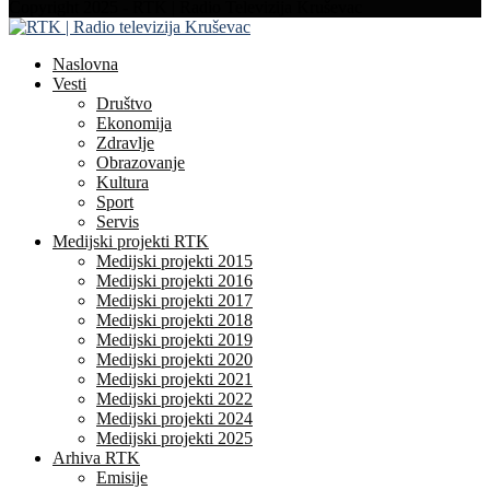
Facebook
Instagram
Youtube
Copyright 2025 - RTK | Radio Televizija Kruševac
Naslovna
Vesti
Društvo
Ekonomija
Zdravlje
Obrazovanje
Kultura
Sport
Servis
Medijski projekti RTK
Medijski projekti 2015
Medijski projekti 2016
Medijski projekti 2017
Medijski projekti 2018
Medijski projekti 2019
Medijski projekti 2020
Medijski projekti 2021
Medijski projekti 2022
Medijski projekti 2024
Medijski projekti 2025
Arhiva RTK
Emisije