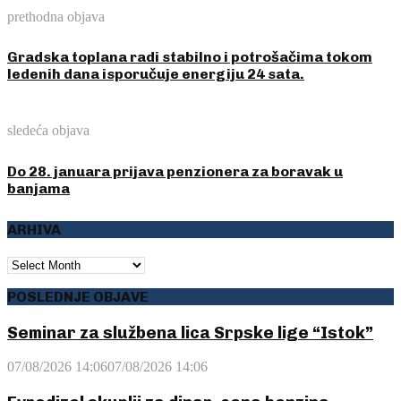
prethodna objava
Gradska toplana radi stabilno i potrošačima tokom
ledenih dana isporučuje energiju 24 sata.
sledeća objava
Do 28. januara prijava penzionera za boravak u
banjama
ARHIVA
ARHIVA
POSLEDNJE OBJAVE
Seminar za službena lica Srpske lige “Istok”
07/08/2026 14:06
07/08/2026 14:06