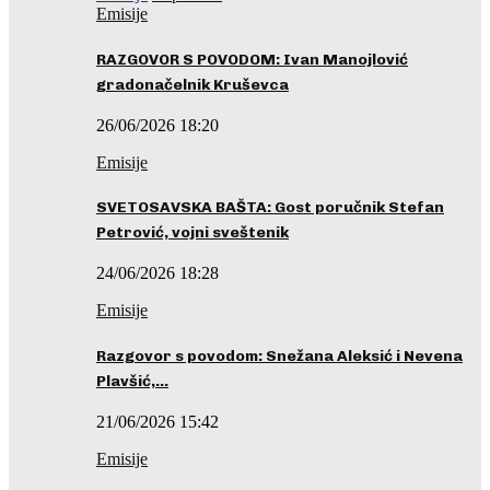
Emisije
RAZGOVOR S POVODOM: Ivan Manojlović
gradonačelnik Kruševca
26/06/2026 18:20
Emisije
SVETOSAVSKA BAŠTA: Gost poručnik Stefan
Petrović, vojni sveštenik
24/06/2026 18:28
Emisije
Razgovor s povodom: Snežana Aleksić i Nevena
Plavšić,…
21/06/2026 15:42
Emisije