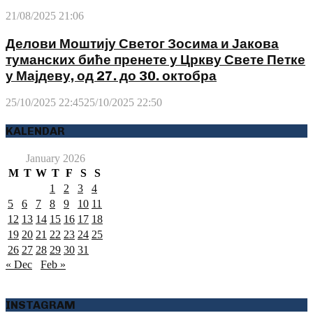
21/08/2025 21:06
Делови Моштију Светог Зосима и Јакова
туманских биће пренете у Цркву Свете Петке
у Мајдеву, од 27. до 30. октобра
25/10/2025 22:45
25/10/2025 22:50
KALENDAR
January 2026
M
T
W
T
F
S
S
1
2
3
4
5
6
7
8
9
10
11
12
13
14
15
16
17
18
19
20
21
22
23
24
25
26
27
28
29
30
31
« Dec
Feb »
INSTAGRAM