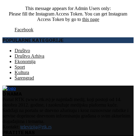
This message appears for Admin Users only:
Please fill the Instagram Access Token. You can get Instagram
Access Token by go to
this page
Facebook
POPULARNE KATEGORIJE
Društvo
Društvo Arhiva
Ekonomija
Sport
Kultura
Šarengrad
O NAMA
Portal RTK (www.rtk.rs) je najmlađi medij, koji postoji od 14.
oktobra 2012. godine, i zaokružuje medijsku plaformu kuće.
Sadržaji na portalu se dnevno ažuriraju i kroz raznovrsne rubrike i
servise doprinose dnevnom informisanju građana o svim aktuelnim
događajima i temama.
Kontakt:
televizija@rtk.rs
PRATITE NAS