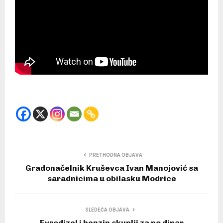
PRETHODNA OBJAVA
Gradonačelnik Kruševca Ivan Manojović sa
saradnicima u obilasku Modrice
SLEDEĆA OBJAVA
Evrodizel i benzin skuplji za po dinar