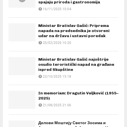
spajaju priroda i gastronomija
16/11/2025 10:04
Ministar Bratislav Gašić: Priprema
napada na predsednika je otvoreni
udar na državu i ustavni poredak
25/02/2026 10:20
Ministar Bratislav Gašić najoštrije
osudio teroristički napad na građane
ispred Skupštine
22/10/2025 15:18
In memoriam: Dragutin Veljković (1955–
2025)
21/08/2025 21:06
Делови Моштију Светог Зосима и