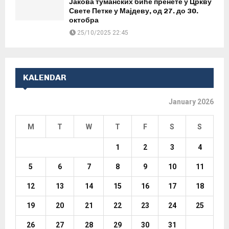
Јакова туманских биће пренете у Цркву
Свете Петке у Мајдеву, од 27. до 30.
октобра
25/10/2025 22:45
KALENDAR
January 2026
M
T
W
T
F
S
S
1
2
3
4
5
6
7
8
9
10
11
12
13
14
15
16
17
18
19
20
21
22
23
24
25
26
27
28
29
30
31