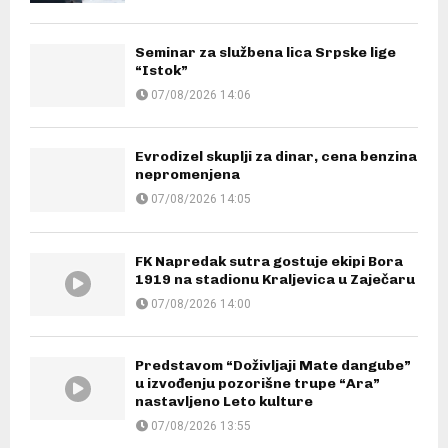
Seminar za službena lica Srpske lige
“Istok”
07/08/2026 14:06
Evrodizel skuplji za dinar, cena benzina
nepromenjena
07/08/2026 14:05
FK Napredak sutra gostuje ekipi Bora
1919 na stadionu Kraljevica u Zaječaru
07/08/2026 14:00
Predstavom “Doživljaji Mate dangube”
u izvođenju pozorišne trupe “Ara”
nastavljeno Leto kulture
07/08/2026 13:55