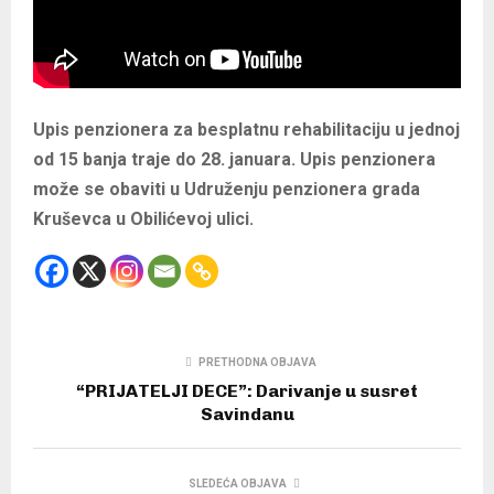
Upis penzionera za besplatnu rehabilitaciju u jednoj
od 15 banja traje do 28. januara. Upis penzionera
može se obaviti u Udruženju penzionera grada
Kruševca u Obilićevoj ulici.
PRETHODNA OBJAVA
“PRIJATELJI DECE”: Darivanje u susret
Savindanu
SLEDEĆA OBJAVA