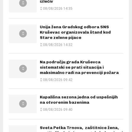
izlečiv
08/08/2026 14:35
Unija žena Gradskog odbora SNS
Kruševac organizovala štand kod
Stare zelene pijace
08/08/2026 14:32
Na području grada Kruševca
sistematski se prati situacija i
maksimalno radi na prevenciji požara
08/08/2026 09:42
Kupališna sezona jedna od uspešnijih
na otvorenim bazenima
08/08/2026 09:40
Sveta Petka Trnova, zaštitnice žena,