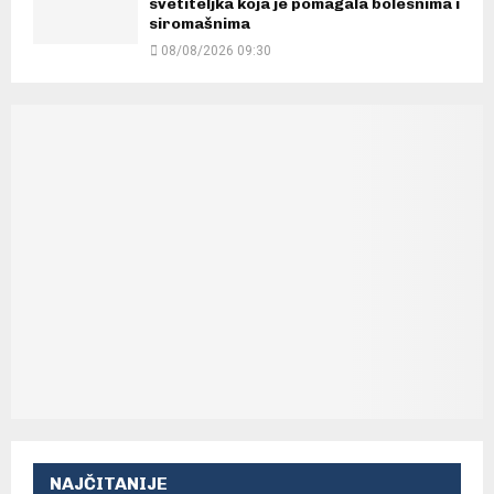
svetiteljka koja je pomagala bolesnima i
siromašnima
08/08/2026 09:30
NAJČITANIJE