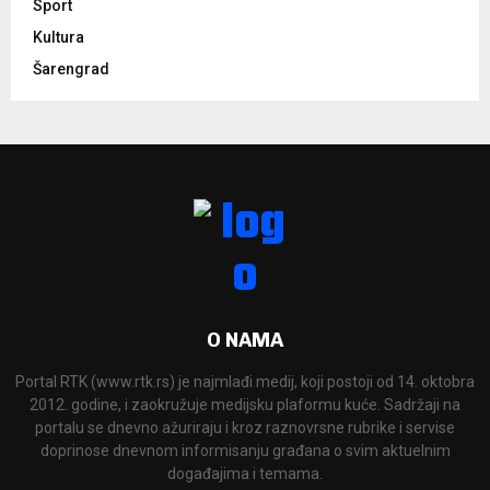
Sport
Kultura
Šarengrad
O NAMA
Portal RTK (www.rtk.rs) je najmlađi medij, koji postoji od 14. oktobra
2012. godine, i zaokružuje medijsku plaformu kuće. Sadržaji na
portalu se dnevno ažuriraju i kroz raznovrsne rubrike i servise
doprinose dnevnom informisanju građana o svim aktuelnim
događajima i temama.