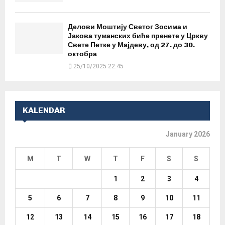
Делови Моштију Светог Зосима и
Јакова туманских биће пренете у Цркву
Свете Петке у Мајдеву, од 27. до 30.
октобра
25/10/2025 22:45
KALENDAR
January 2026
M
T
W
T
F
S
S
1
2
3
4
5
6
7
8
9
10
11
12
13
14
15
16
17
18