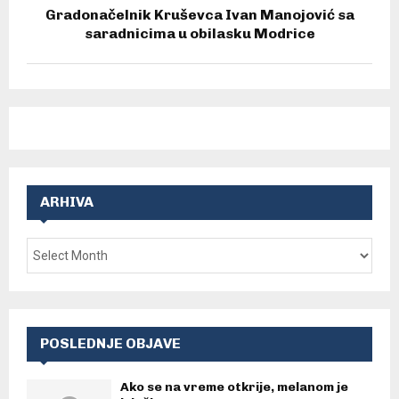
Gradonačelnik Kruševca Ivan Manojović sa
saradnicima u obilasku Modrice
ARHIVA
POSLEDNJE OBJAVE
Ako se na vreme otkrije, melanom je