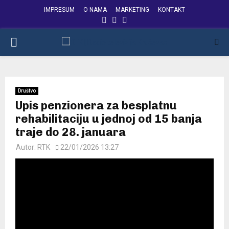
IMPRESUM
O NAMA
MARKETING
KONTAKT
FACEBOOK
INSTAGRAM
YOUTUBE
PRIMARY
MENU
Društvo
Upis penzionera za besplatnu
rehabilitaciju u jednoj od 15 banja
traje do 28. januara
Autor:
RTK
22/01/2026 13:27