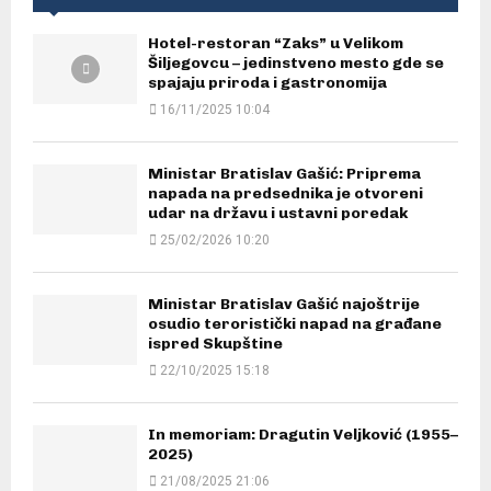
Hotel-restoran “Zaks” u Velikom
Šiljegovcu – jedinstveno mesto gde se
spajaju priroda i gastronomija
16/11/2025 10:04
Ministar Bratislav Gašić: Priprema
napada na predsednika je otvoreni
udar na državu i ustavni poredak
25/02/2026 10:20
Ministar Bratislav Gašić najoštrije
osudio teroristički napad na građane
ispred Skupštine
22/10/2025 15:18
In memoriam: Dragutin Veljković (1955–
2025)
21/08/2025 21:06