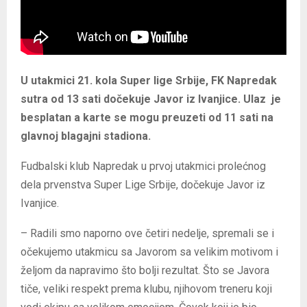
U utakmici 21. kola Super lige Srbije, FK Napredak
sutra od 13 sati dočekuje Javor iz Ivanjice. Ulaz je
besplatan a karte se mogu preuzeti od 11 sati na
glavnoj blagajni stadiona.
Fudbalski klub Napredak u prvoj utakmici prolećnog
dela prvenstva Super Lige Srbije, dočekuje Javor iz
Ivanjice.
– Radili smo naporno ove četiri nedelje, spremali se i
očekujemo utakmicu sa Javorom sa velikim motivom i
željom da napravimo što bolji rezultat. Što se Javora
tiče, veliki respekt prema klubu, njihovom treneru koji