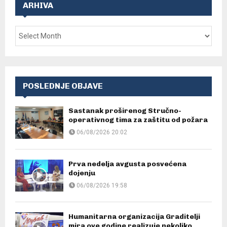
ARHIVA
POSLEDNJE OBJAVE
Sastanak proširenog Stručno-
operativnog tima za zaštitu od požara
06/08/2026 20:02
Prva nedelja avgusta posvećena
dojenju
06/08/2026 19:58
Humanitarna organizacija Graditelji
mira ove godine realizuje nekoliko