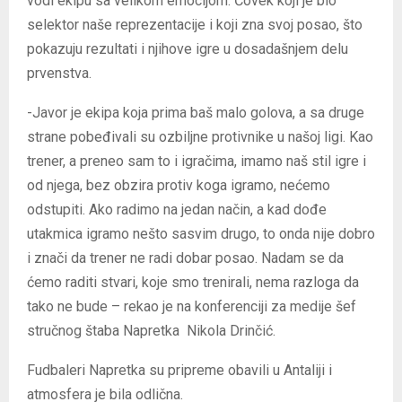
vodi ekipu sa velikom emocijom. Čovek koji je bio
selektor naše reprezentacije i koji zna svoj posao, što
pokazuju rezultati i njihove igre u dosadašnjem delu
prvenstva.
-Javor je ekipa koja prima baš malo golova, a sa druge
strane pobeđivali su ozbiljne protivnike u našoj ligi. Kao
trener, a preneo sam to i igračima, imamo naš stil igre i
od njega, bez obzira protiv koga igramo, nećemo
odstupiti. Ako radimo na jedan način, a kad dođe
utakmica igramo nešto sasvim drugo, to onda nije dobro
i znači da trener ne radi dobar posao. Nadam se da
ćemo raditi stvari, koje smo trenirali, nema razloga da
tako ne bude – rekao je na konferenciji za medije šef
stručnog štaba Napretka Nikola Drinčić.
Fudbaleri Napretka su pripreme obavili u Antaliji i
atmosfera je bila odlična.