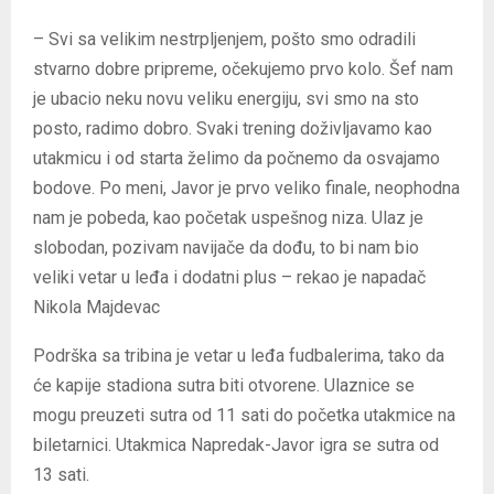
– Svi sa velikim nestrpljenjem, pošto smo odradili
stvarno dobre pripreme, očekujemo prvo kolo. Šef nam
je ubacio neku novu veliku energiju, svi smo na sto
posto, radimo dobro. Svaki trening doživljavamo kao
utakmicu i od starta želimo da počnemo da osvajamo
bodove. Po meni, Javor je prvo veliko finale, neophodna
nam je pobeda, kao početak uspešnog niza. Ulaz je
slobodan, pozivam navijače da dođu, to bi nam bio
veliki vetar u leđa i dodatni plus – rekao je napadač
Nikola Majdevac
Podrška sa tribina je vetar u leđa fudbalerima, tako da
će kapije stadiona sutra biti otvorene. Ulaznice se
mogu preuzeti sutra od 11 sati do početka utakmice na
biletarnici. Utakmica Napredak-Javor igra se sutra od
13 sati.