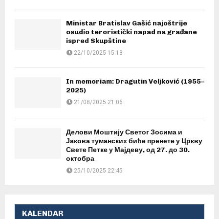
Ministar Bratislav Gašić najoštrije
osudio teroristički napad na građane
ispred Skupštine
22/10/2025 15:18
In memoriam: Dragutin Veljković (1955–
2025)
21/08/2025 21:06
Делови Моштију Светог Зосима и
Јакова туманских биће пренете у Цркву
Свете Петке у Мајдеву, од 27. до 30.
октобра
25/10/2025 22:45
KALENDAR