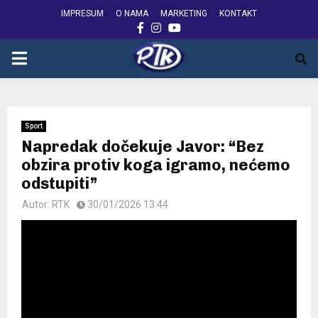
IMPRESUM
O NAMA
MARKETING
KONTAKT
FACEBOOK
INSTAGRAM
YOUTUBE
PRIMARY
MENU
Sport
Napredak dočekuje Javor: “Bez
obzira protiv koga igramo, nećemo
odstupiti”
Autor:
RTK
30/01/2026 13:44