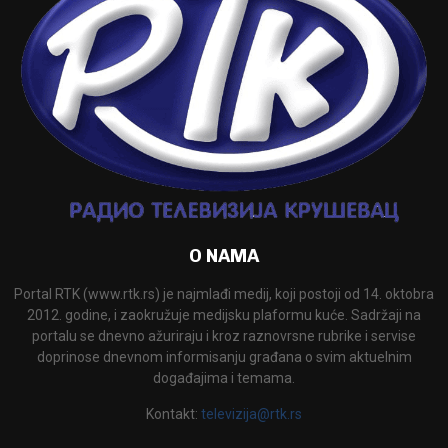
O NAMA
Portal RTK (www.rtk.rs) je najmlađi medij, koji postoji od 14. oktobra
2012. godine, i zaokružuje medijsku plaformu kuće. Sadržaji na
portalu se dnevno ažuriraju i kroz raznovrsne rubrike i servise
doprinose dnevnom informisanju građana o svim aktuelnim
događajima i temama.
Kontakt:
televizija@rtk.rs