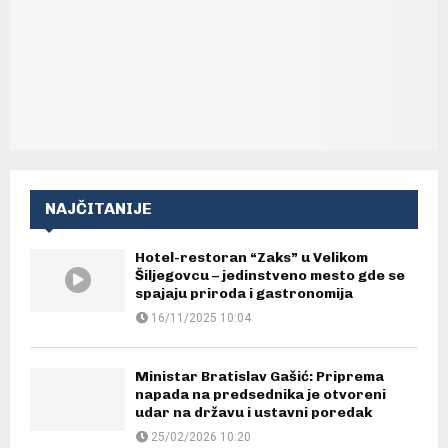
NAJČITANIJE
Hotel-restoran “Zaks” u Velikom
Šiljegovcu – jedinstveno mesto gde se
spajaju priroda i gastronomija
16/11/2025 10:04
Ministar Bratislav Gašić: Priprema
napada na predsednika je otvoreni
udar na državu i ustavni poredak
25/02/2026 10:20