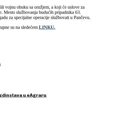
ili vojnu obuku sa oružjem, a koji će uslove za
ke. Mesto službovanja budućih pripadnika 63.
gadu za specijalne operacije službovati u Pančevu.
stupne su na sledećem
LINKU.
a
azdinstava u eAgraru