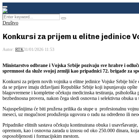
Facebook
Instagram
Youtube
Primary
Menu
Search
Pretraga
for:
Društvo
Konkursi za prijem u elitne jedinice V
Autor:
RTK
31/01/2026 11:53
Ministarstvo odbrane i Vojska Srbije pozivaju sve hrabre i odluč
spremnost da služe svojoj zemlji kao pripadnici 72. brigade za sp
Konkursi za prijem novih vojnika u elitne jedinice Vojske Srbije biće
da se prijave imaju državljani Republike Srbije koji ispunjavaju opšte
blagovremene i kompletne očekuju medicinska testiranja, psihološka p
bezbednosna provera, nakon čega sledi osnovna i selektivna obuka u t
Najuspešnijima će biti pružena prilika da stupe u profesionalnu vojnu
meseci, uz mogućnost produženja ugovora o radu na određeno ili ne
Pripadnike elitnih sastava očekuju kontinuirana obuka i usavršavanj
opremom, kao i osnovna zarada u iznosu od oko 250.000 dinara, koja
osposobljenosti i formacijskim mestom.