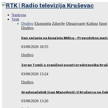
Naslovna
Vesti
Društvo
Ekonomija
Zdravlje
Obrazovanje
Kultura
Sport
Društvo
Dan sećanja na kneginju Milicu – Prepodobnu mat
03/08/2026 18:55
Društvo
Zoran Tomić o zvaničnoj poseti predstavnika Kru
03/08/2026 13:24
Društvo
Gradonačelnik Ivan Manojlović: U Kruševcu ne č
03/08/2026 13:20