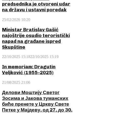
predsednika je otvoreni udar
na državu i ustavni poredak
25/02/2026 10:20
Ministar Bratislav Gašić
najoštrije osudio teroristički
napad na građane ispred
Skupštine
22/10/2025 15:18
22/10/2025 15:19
In memoriam: Dragutin
Veljković (1955–2025)
21/08/2025 21:06
Делови Моштију Светог
Зосима и Јакова туманских
биће пренете у Цркву Свете
Петке у Мајдеву, од 27. до 30.