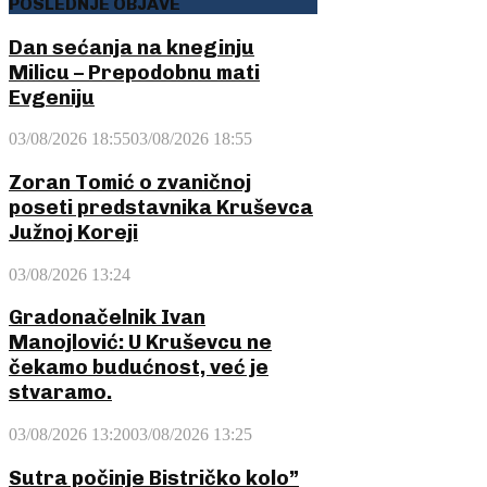
POSLEDNJE OBJAVE
Dan sećanja na kneginju
Milicu – Prepodobnu mati
Evgeniju
03/08/2026 18:55
03/08/2026 18:55
Zoran Tomić o zvaničnoj
poseti predstavnika Kruševca
Južnoj Koreji
03/08/2026 13:24
Gradonačelnik Ivan
Manojlović: U Kruševcu ne
čekamo budućnost, već je
stvaramo.
03/08/2026 13:20
03/08/2026 13:25
Sutra počinje Bistričko kolo”