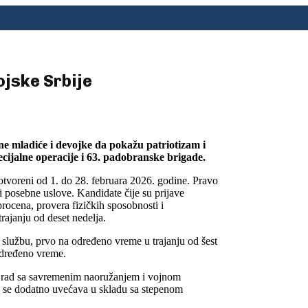
ojske Srbije
ne mladiće i devojke da pokažu patriotizam i
ecijalne operacije i 63. padobranske brigade.
 otvoreni od 1. do 28. februara 2026. godine. Pravo
 i posebne uslove. Kandidate čije su prijave
rocena, provera fizičkih sposobnosti i
rajanju od deset nedelja.
 službu, prvo na određeno vreme u trajanju od šest
određeno vreme.
e, rad sa savremenim naoružanjem i vojnom
 se dodatno uvećava u skladu sa stepenom