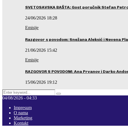
SVETOSAVSKA BAŠTA: Gost poručnik Stefan Petrovi
24/06/2026 18:28
Emisije
Razgovor s povodom: Snežana Aleksić i Nevena Pla
21/06/2026 15:42
Emisije
RAZGOVOR S POVODOM: Ana Prvanov i Darko Ando
15/06/2026 19:12
Search
Pretraga
for:
04/08/2026 - 04:33
Impresum
O nama
Marketing
Kontakt