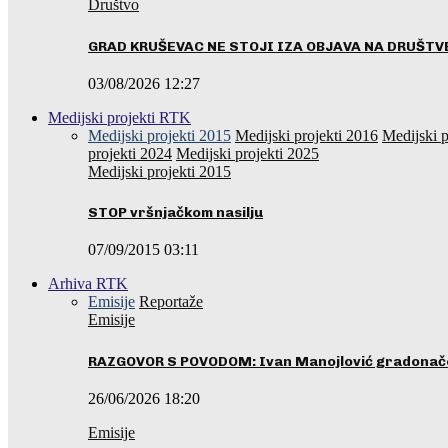
Društvo
GRAD KRUŠEVAC NE STOJI IZA OBJAVA NA DRUŠT
03/08/2026 12:27
Medijski projekti RTK
Medijski projekti 2015
Medijski projekti 2016
Medijski p
projekti 2024
Medijski projekti 2025
Medijski projekti 2015
STOP vršnjačkom nasilju
07/09/2015 03:11
Arhiva RTK
Emisije
Reportaže
Emisije
RAZGOVOR S POVODOM: Ivan Manojlović gradonače
26/06/2026 18:20
Emisije