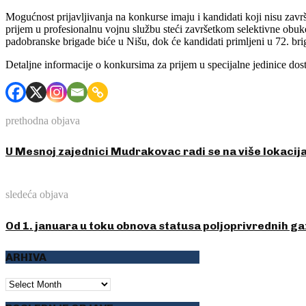
Mogućnost prijavljivanja na konkurse imaju i kandidati koji nisu završ
prijem u profesionalnu vojnu službu steći završetkom selektivne obu
padobranske brigade biće u Nišu, dok će kandidati primljeni u 72. bri
Detaljne informacije o konkursima za prijem u specijalne jedinice do
prethodna objava
U Mesnoj zajednici Mudrakovac radi se na više lokacij
sledeća objava
Od 1. januara u toku obnova statusa poljoprivrednih g
ARHIVA
ARHIVA