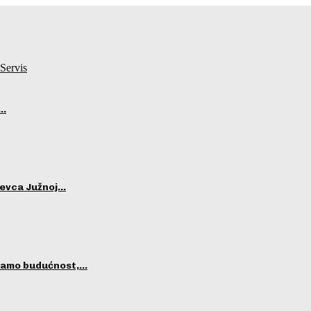
Servis
i…
ševca Južnoj…
ekamo budućnost,…