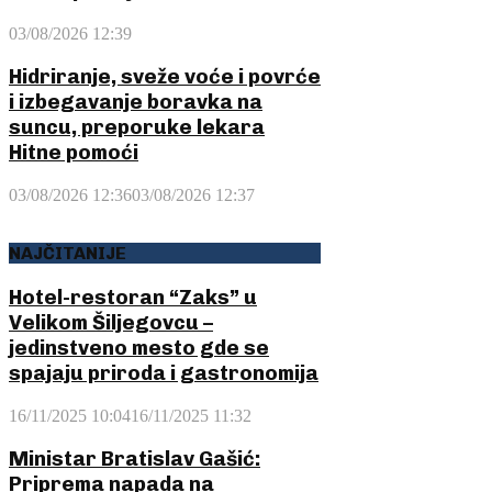
03/08/2026 12:39
Hidriranje, sveže voće i povrće
i izbegavanje boravka na
suncu, preporuke lekara
Hitne pomoći
03/08/2026 12:36
03/08/2026 12:37
NAJČITANIJE
Hotel-restoran “Zaks” u
Velikom Šiljegovcu –
jedinstveno mesto gde se
spajaju priroda i gastronomija
16/11/2025 10:04
16/11/2025 11:32
Ministar Bratislav Gašić:
Priprema napada na