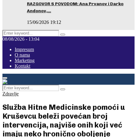
RAZGOVOR S POVODOM: Ana Prvanov i Darko
Andonov,…
15/06/2026 19:12
Search
Pretraga
for:
08/08/2026 - 13:04
Impresum
O nama
Marketing
Kontakt
Facebook
Instagram
Youtube
Primary
Menu
Search
Pretraga
for:
Zdravlje
Služba Hitne Medicinske pomoći u
Kruševcu beleži povećan broj
intervencija, najviše onih koji već
imaju neko hronično oboljenje