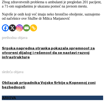
Zbog zdravstvenih problema u ambulanti je pregledan 201 pacijent,
a 71-om sugrađaninu je ukazana pomoć na javnom mestu.
Najviše je onih koji već imaju neko hronično oboljenie, saznajemo
od načelnice ove Službe dr Milica Marjanović
prethodna objava
Srpska napredna stranka pokazala spremnost za
otvoreni dijalog i rešenost da se nastavi razvoj
infrastrukture
sledeća objava
Obilazak pripadnika Vojske Srbije u Kopnenoj zoni
bezbednosti
ARHIVA