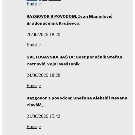
Emisije
RAZGOVOR S POVODOM: Ivan Manojlović
gradonačelnik Kruševca
26/06/2026 18:20
Emisije
SVETOSAVSKA BAŠTA: Gost poručnik Stefan
Petrović, vojni sveštenik
24/06/2026 18:28
Emisije
Razgovor s povodom: Snežana Aleksić i Nevena
Plavšić,…
21/06/2026 15:42
Emisije