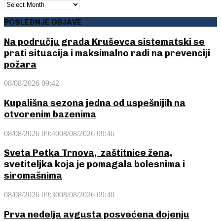
ARHIVA
POSLEDNJE OBJAVE
Na području grada Kruševca sistematski se
prati situacija i maksimalno radi na prevenciji
požara
08/08/2026 09:42
Kupališna sezona jedna od uspešnijih na
otvorenim bazenima
08/08/2026 09:40
08/08/2026 09:46
Sveta Petka Trnova, zaštitnice žena,
svetiteljka koja je pomagala bolesnima i
siromašnima
08/08/2026 09:30
08/08/2026 09:40
Prva nedelja avgusta posvećena dojenju