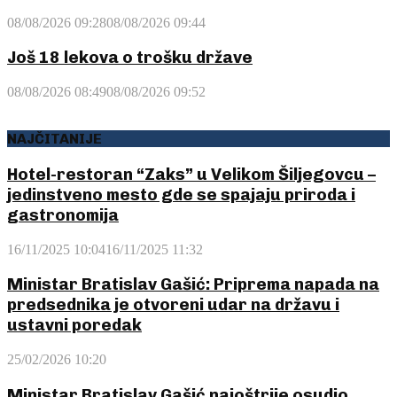
08/08/2026 09:28
08/08/2026 09:44
Još 18 lekova o trošku države
08/08/2026 08:49
08/08/2026 09:52
NAJČITANIJE
Hotel-restoran “Zaks” u Velikom Šiljegovcu –
jedinstveno mesto gde se spajaju priroda i
gastronomija
16/11/2025 10:04
16/11/2025 11:32
Ministar Bratislav Gašić: Priprema napada na
predsednika je otvoreni udar na državu i
ustavni poredak
25/02/2026 10:20
Ministar Bratislav Gašić najoštrije osudio