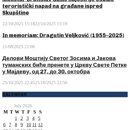
teroristički napad na građane ispred
Skupštine
22/10/2025 15:18
22/10/2025 15:19
In memoriam: Dragutin Veljković (1955–2025)
21/08/2025 21:06
Делови Моштију Светог Зосима и Јакова
туманских биће пренете у Цркву Свете Петке
у Мајдеву, од 27. до 30. октобра
25/10/2025 22:45
25/10/2025 22:50
KALENDAR
July 2026
M
T
W
T
F
S
S
1
2
3
4
5
6
7
8
9
10
11
12