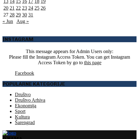
13
14
15
16
17
18
19
20
21
22
23
24
25
26
27
28
29
30
31
« Jun
Aug »
INSTAGRAM
This message appears for Admin Users only:
Please fill the Instagram Access Token. You can get Instagram
Access Token by go to
this page
Facebook
POPULARNE KATEGORIJE
Društvo
Društvo Arhiva
Ekonomija
Sport
Kultura
Šarengrad
O NAMA