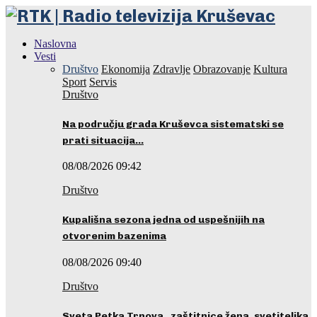
Naslovna
Vesti
Društvo
Ekonomija
Zdravlje
Obrazovanje
Kultura
Sport
Servis
Društvo
Na području grada Kruševca sistematski se
prati situacija…
08/08/2026 09:42
Društvo
Kupališna sezona jedna od uspešnijih na
otvorenim bazenima
08/08/2026 09:40
Društvo
Sveta Petka Trnova, zaštitnice žena, svetiteljka