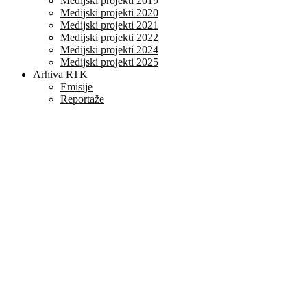
Medijski projekti 2019
Medijski projekti 2020
Medijski projekti 2021
Medijski projekti 2022
Medijski projekti 2024
Medijski projekti 2025
Arhiva RTK
Emisije
Reportaže