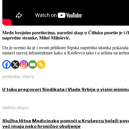
Među brojnim posetiocima, narodni skup u Čitluku posetio je i
napredne stranke, Miloš Milošević.
On je ocenio da je i ovom prilikom Srpska napredna stranka pokazala s
nastavi razvoj infrastrukture kako u Kruševcu tako i u selima na teritor
prethodna objava
U toku pregovori Sindikata i Vlade Srbije o visini mini
sledeća objava
Služba Hitne Medicinske pomoći u Kruševcu beleži poveć
već imaju neko hronično oboljenje