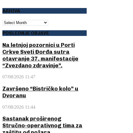
ARHIVA
ARHIVA
POSLEDNJE OBJAVE
Na letnjoj pozornici u Porti
Crkve Sveti Đorđa sutra
otavranje 37. manifestacije
“Zvezdano zdravinje”.
07/08/2026 11:47
Završeno “Bistričko kolo” u
Dvoranu
07/08/2026 11:44
Sastanak proširenog
Stručno-operativnog tima za
zaštitu od požara