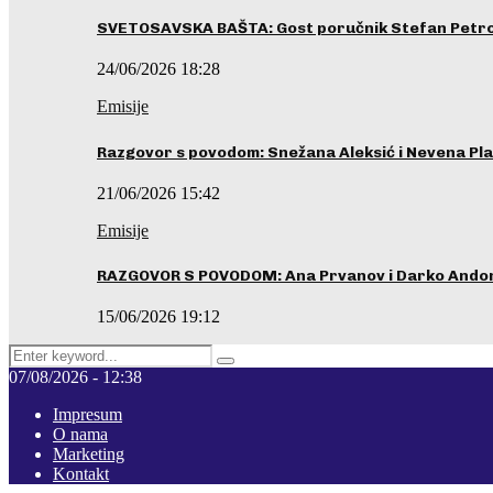
SVETOSAVSKA BAŠTA: Gost poručnik Stefan Petrovi
24/06/2026 18:28
Emisije
Razgovor s povodom: Snežana Aleksić i Nevena Pla
21/06/2026 15:42
Emisije
RAZGOVOR S POVODOM: Ana Prvanov i Darko Ando
15/06/2026 19:12
Search
Pretraga
for:
07/08/2026 - 12:38
Impresum
O nama
Marketing
Kontakt