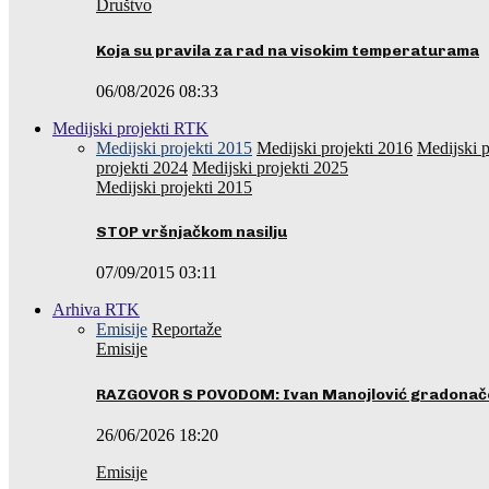
Društvo
Koja su pravila za rad na visokim temperaturama
06/08/2026 08:33
Medijski projekti RTK
Medijski projekti 2015
Medijski projekti 2016
Medijski p
projekti 2024
Medijski projekti 2025
Medijski projekti 2015
STOP vršnjačkom nasilju
07/09/2015 03:11
Arhiva RTK
Emisije
Reportaže
Emisije
RAZGOVOR S POVODOM: Ivan Manojlović gradonače
26/06/2026 18:20
Emisije