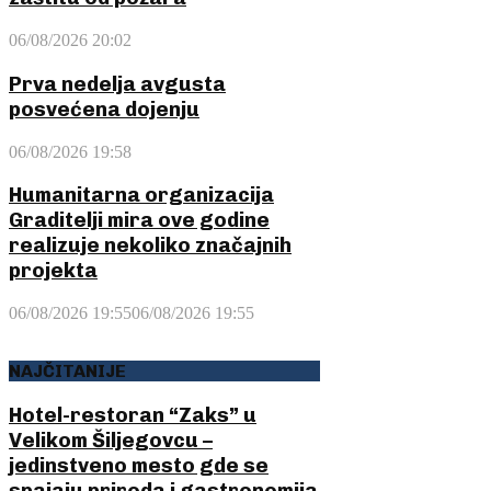
06/08/2026 20:02
Prva nedelja avgusta
posvećena dojenju
06/08/2026 19:58
Humanitarna organizacija
Graditelji mira ove godine
realizuje nekoliko značajnih
projekta
06/08/2026 19:55
06/08/2026 19:55
NAJČITANIJE
Hotel-restoran “Zaks” u
Velikom Šiljegovcu –
jedinstveno mesto gde se
spajaju priroda i gastronomija