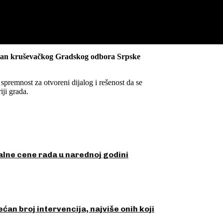
 član kruševačkog Gradskog odbora Srpske
premnost za otvoreni dijalog i rešenost da se
iji grada.
malne cene rada u narednoj godini
an broj intervencija, najviše onih koji