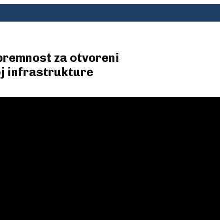
premnost za otvoreni
oj infrastrukture