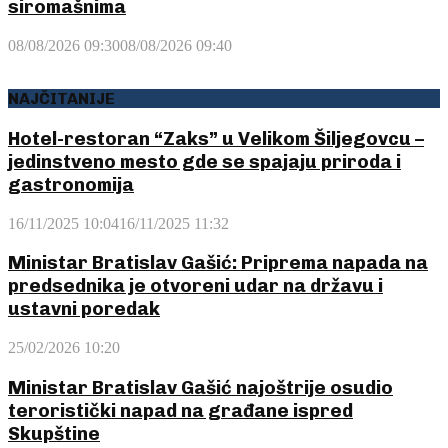
siromašnima
08/08/2026 09:30
08/08/2026 09:40
NAJČITANIJE
Hotel-restoran “Zaks” u Velikom Šiljegovcu –
jedinstveno mesto gde se spajaju priroda i
gastronomija
16/11/2025 10:04
16/11/2025 11:32
Ministar Bratislav Gašić: Priprema napada na
predsednika je otvoreni udar na državu i
ustavni poredak
25/02/2026 10:20
Ministar Bratislav Gašić najoštrije osudio
teroristički napad na građane ispred
Skupštine