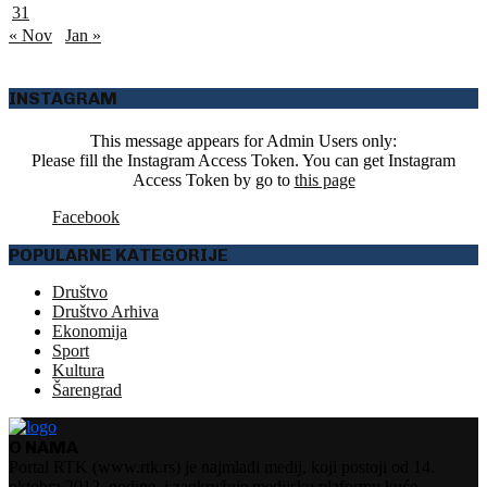
31
« Nov
Jan »
INSTAGRAM
This message appears for Admin Users only:
Please fill the Instagram Access Token. You can get Instagram
Access Token by go to
this page
Facebook
POPULARNE KATEGORIJE
Društvo
Društvo Arhiva
Ekonomija
Sport
Kultura
Šarengrad
O NAMA
Portal RTK (www.rtk.rs) je najmlađi medij, koji postoji od 14.
oktobra 2012. godine, i zaokružuje medijsku plaformu kuće.