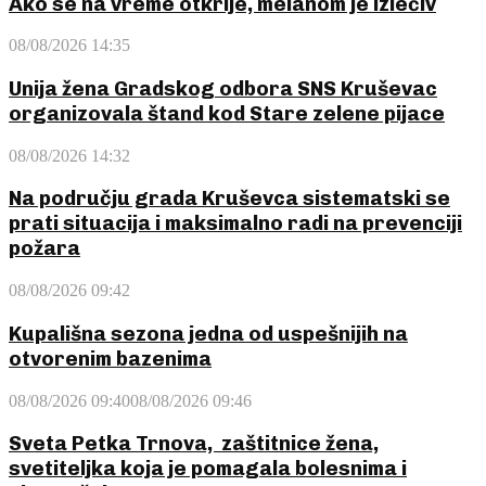
Ako se na vreme otkrije, melanom je izlečiv
08/08/2026 14:35
Unija žena Gradskog odbora SNS Kruševac
organizovala štand kod Stare zelene pijace
08/08/2026 14:32
Na području grada Kruševca sistematski se
prati situacija i maksimalno radi na prevenciji
požara
08/08/2026 09:42
Kupališna sezona jedna od uspešnijih na
otvorenim bazenima
08/08/2026 09:40
08/08/2026 09:46
Sveta Petka Trnova, zaštitnice žena,
svetiteljka koja je pomagala bolesnima i