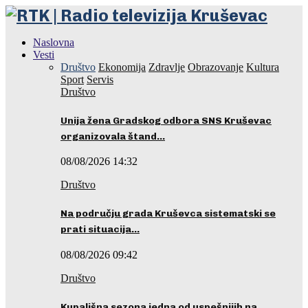
Naslovna
Vesti
Društvo
Ekonomija
Zdravlje
Obrazovanje
Kultura
Sport
Servis
Društvo
Unija žena Gradskog odbora SNS Kruševac
organizovala štand…
08/08/2026 14:32
Društvo
Na području grada Kruševca sistematski se
prati situacija…
08/08/2026 09:42
Društvo
Kupališna sezona jedna od uspešnijih na