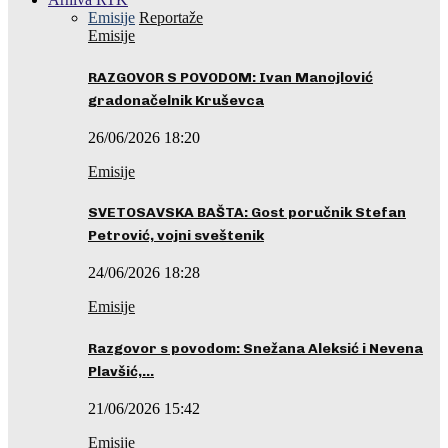
Emisije
Reportaže
Emisije
RAZGOVOR S POVODOM: Ivan Manojlović
gradonačelnik Kruševca
26/06/2026 18:20
Emisije
SVETOSAVSKA BAŠTA: Gost poručnik Stefan
Petrović, vojni sveštenik
24/06/2026 18:28
Emisije
Razgovor s povodom: Snežana Aleksić i Nevena
Plavšić,…
21/06/2026 15:42
Emisije