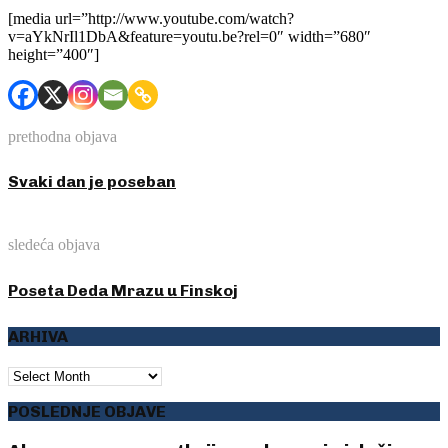
[media url=”http://www.youtube.com/watch?
v=aYkNrIl1DbA&feature=youtu.be?rel=0″ width=”680″
height=”400″]
prethodna objava
Svaki dan je poseban
sledeća objava
Poseta Deda Mrazu u Finskoj
ARHIVA
ARHIVA
POSLEDNJE OBJAVE