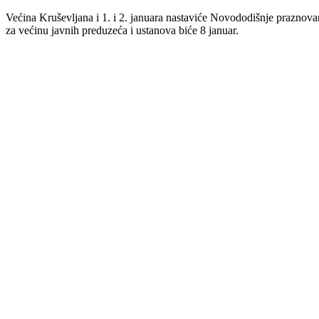
Većina Kruševljana i 1. i 2. januara nastaviće Novododišnje praznovanj
za većinu javnih preduzeća i ustanova biće 8 januar.