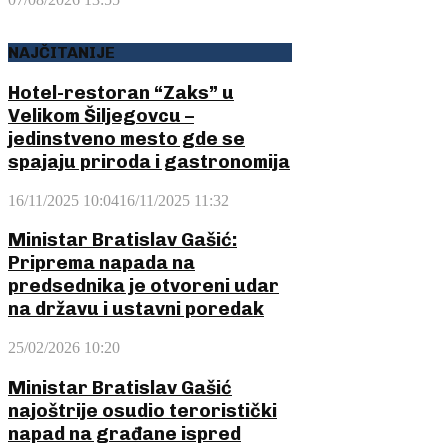
NAJČITANIJE
Hotel-restoran “Zaks” u
Velikom Šiljegovcu –
jedinstveno mesto gde se
spajaju priroda i gastronomija
16/11/2025 10:04
16/11/2025 11:32
Ministar Bratislav Gašić:
Priprema napada na
predsednika je otvoreni udar
na državu i ustavni poredak
25/02/2026 10:20
Ministar Bratislav Gašić
najoštrije osudio teroristički
napad na građane ispred