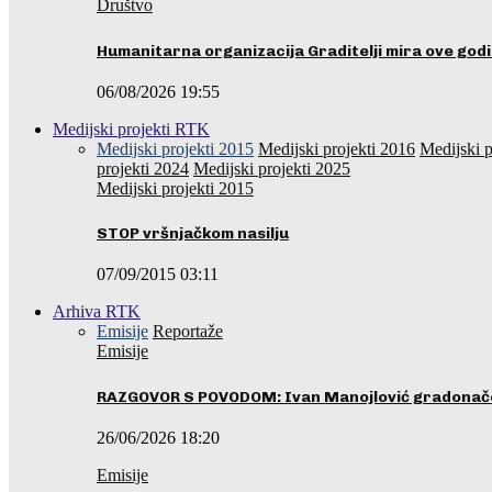
Društvo
Humanitarna organizacija Graditelji mira ove godi
06/08/2026 19:55
Medijski projekti RTK
Medijski projekti 2015
Medijski projekti 2016
Medijski p
projekti 2024
Medijski projekti 2025
Medijski projekti 2015
STOP vršnjačkom nasilju
07/09/2015 03:11
Arhiva RTK
Emisije
Reportaže
Emisije
RAZGOVOR S POVODOM: Ivan Manojlović gradonače
26/06/2026 18:20
Emisije