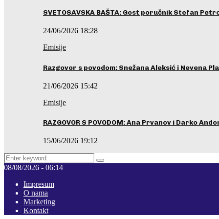
SVETOSAVSKA BAŠTA: Gost poručnik Stefan Petrovi
24/06/2026 18:28
Emisije
Razgovor s povodom: Snežana Aleksić i Nevena Pla
21/06/2026 15:42
Emisije
RAZGOVOR S POVODOM: Ana Prvanov i Darko Ando
15/06/2026 19:12
Search
Pretraga
for:
08/08/2026 - 06:14
Impresum
O nama
Marketing
Kontakt