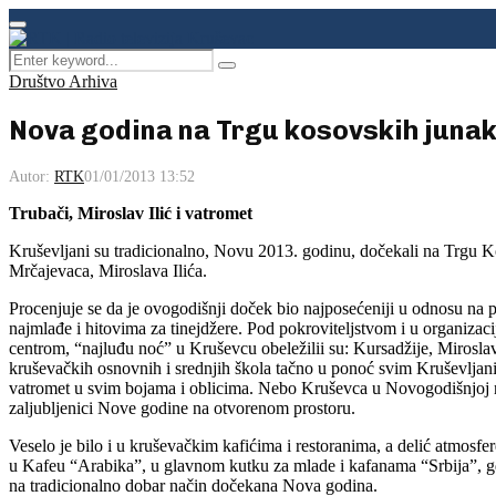
Facebook
Instagram
Youtube
Primary
Menu
Search
Pretraga
for:
Društvo Arhiva
Nova godina na Trgu kosovskih juna
Autor:
RTK
01/01/2013 13:52
Trubači, Miroslav Ilić i vatromet
Kruševljani su tradicionalno, Novu 2013. godinu, dočekali na Trgu Ko
Mrčajevaca, Miroslava Ilića.
Procenjuje se da je ovogodišnji doček bio najposećeniji u odnosu na
najmlađe i hitovima za tinejdžere. Pod pokroviteljstvom i u organizac
centrom, “najluđu noć” u Kruševcu obeležilii su: Kursadžije, Miroslav 
kruševačkih osnovnih i srednjih škola tačno u ponoć svim Kruševljani
vatromet u svim bojama i oblicima. Nebo Kruševca u Novogodišnjoj noć
zaljubljenici Nove godine na otvorenom prostoru.
Veselo je bilo i u kruševačkim kafićima i restoranima, a delić atmosf
u Kafeu “Arabika”, u glavnom kutku za mlade i kafanama “Srbija”, gde
na tradicionalno dobar način dočekana Nova godina.