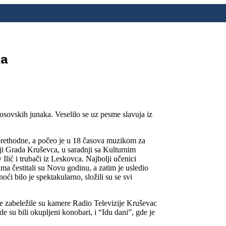
ka
sovskih junaka. Veselilo se uz pesme slavuja iz
 prethodne, a počeo je u 18 časova muzikom za
iji Grada Kruševca, u saradnji sa Kulturnim
Ilić i trubači iz Leskovca. Najbolji učenici
ma čestitali su Novu godinu, a zatim je usledio
i bilo je spektakularno, složili su se svi
ere zabeležile su kamere Radio Televizije Kruševac
 su bili okupljeni konobari, i “Idu dani”, gde je