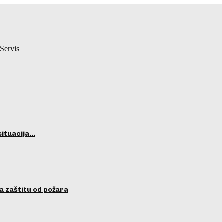
Servis
situacija…
a zaštitu od požara