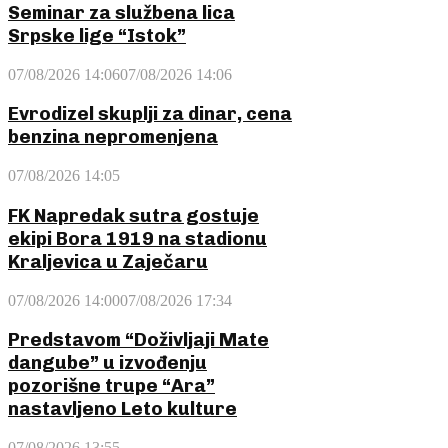
Seminar za službena lica
Srpske lige “Istok”
07/08/2026 14:06
07/08/2026 14:06
Evrodizel skuplji za dinar, cena
benzina nepromenjena
07/08/2026 14:05
FK Napredak sutra gostuje
ekipi Bora 1919 na stadionu
Kraljevica u Zaječaru
07/08/2026 14:00
07/08/2026 17:34
Predstavom “Doživljaji Mate
dangube” u izvođenju
pozorišne trupe “Ara”
nastavljeno Leto kulture
07/08/2026 13:55