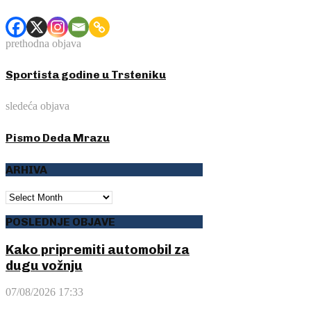
prethodna objava
Sportista godine u Trsteniku
sledeća objava
Pismo Deda Mrazu
ARHIVA
ARHIVA
POSLEDNJE OBJAVE
Kako pripremiti automobil za
dugu vožnju
07/08/2026 17:33