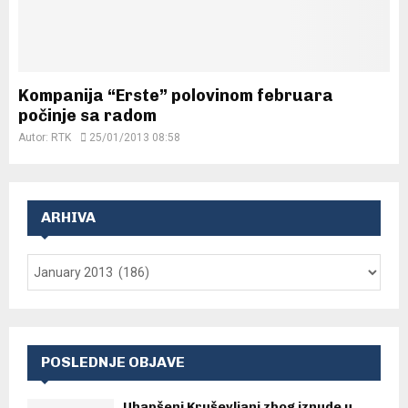
Kompanija “Erste” polovinom februara
počinje sa radom
Autor:
RTK
25/01/2013 08:58
ARHIVA
POSLEDNJE OBJAVE
Uhapšeni Kruševljani zbog iznude u