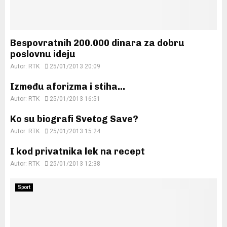
Bespovratnih 200.000 dinara za dobru
poslovnu ideju
Autor:
RTK
25/01/2013 20:09
Između aforizma i stiha…
Autor:
RTK
25/01/2013 16:51
Ko su biografi Svetog Save?
Autor:
RTK
25/01/2013 15:24
I kod privatnika lek na recept
Autor:
RTK
25/01/2013 12:38
Sport