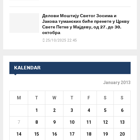
Делови Моштију Светог Зосима и
Јакова туманских биће пренете у Цркву
Свете Петке у Мајдеву, од 27. до 30.
октобра
25/10/2025 22:45
KALENDAR
January 2013
M
T
W
T
F
S
S
1
2
3
4
5
6
7
8
9
10
11
12
13
14
15
16
17
18
19
20