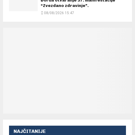
Đorđa otvaranje 37. manifestacije
“Zvezdano zdravinje”.
08/08/2026 15:47
NAJČITANIJE