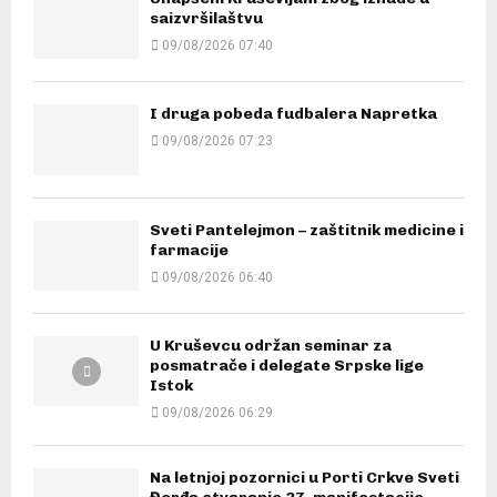
saizvršilaštvu
09/08/2026 07:40
I druga pobeda fudbalera Napretka
09/08/2026 07:23
Sveti Pantelejmon – zaštitnik medicine i
farmacije
09/08/2026 06:40
U Kruševcu održan seminar za
posmatrače i delegate Srpske lige
Istok
09/08/2026 06:29
Na letnjoj pozornici u Porti Crkve Sveti