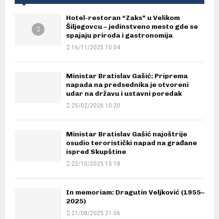
Hotel-restoran “Zaks” u Velikom
Šiljegovcu – jedinstveno mesto gde se
spajaju priroda i gastronomija
16/11/2025 10:04
Ministar Bratislav Gašić: Priprema
napada na predsednika je otvoreni
udar na državu i ustavni poredak
25/02/2026 10:20
Ministar Bratislav Gašić najoštrije
osudio teroristički napad na građane
ispred Skupštine
22/10/2025 15:18
In memoriam: Dragutin Veljković (1955–
2025)
21/08/2025 21:06