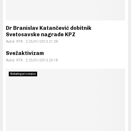
Dr Branislav Katančević dobitnik
Svetosavske nagrade KPZ
Autor:
RTK
25/01/2013 21:38
Svežaktivizam
Autor:
RTK
25/01/2013 20:18
Nekategorizovano