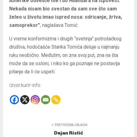
Amerike odvešće me i do Hilandara na ispovest.
Nekada nisam bio svestan da sam sve što sam
želeo u životu imao ispred nosa: odricanje, žrtva,
samoprekor”
, naglašava Tomić.
U vreme konformizma i drugih “svetinja” potrošačkog
društva, hodočašće Stanka Tomića deluje u najmanju
ruku neobično. Međutim, on zna svoj put, zna na šta
može da se osloni, i niko ko ga poznaje ne postavlja
pitanje da li će uspeti.
Izvor:kurir-info
PRETHODNA OBJAVA
Dejan Ristić