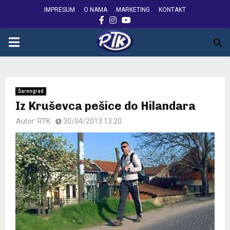
IMPRESUM
O NAMA
MARKETING
KONTAKT
FACEBOOK
INSTAGRAM
YOUTUBE
PRIMARY
MENU
Šarengrad
Iz Kruševca pešice do Hilandara
Autor:
RTK
30/04/2013 13:20