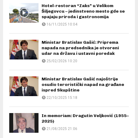
Hotel-restoran “Zaks” u Velikom
Šiljegovcu – jedinstveno mesto gde se
spajaju priroda i gastronomija
16/11/2025 10:04
Ministar Bratislav Gašić: Priprema
napada na predsednika je otvoreni
udar na državu i ustavni poredak
25/02/2026 10:20
Ministar Bratislav Gašić najoštrije
osudio teroristički napad na građane
ispred Skupštine
22/10/2025 15:18
In memoriam: Dragutin Veljković (1955–
2025)
21/08/2025 21:06