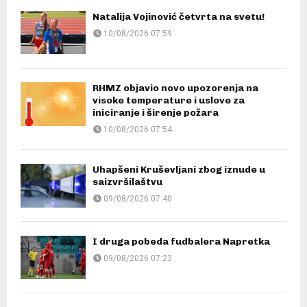
Natalija Vojinović četvrta na svetu!
10/08/2026 07:59
RHMZ objavio novo upozorenja na
visoke temperature i uslove za
iniciranje i širenje požara
10/08/2026 07:54
Uhapšeni Kruševljani zbog iznude u
saizvršilaštvu
09/08/2026 07:40
I druga pobeda fudbalera Napretka
09/08/2026 07:23