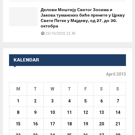
Делови Моштију Светог Зосима и
Јакова туманских биће пренете у Цркву
Свете Петке у Мајдеву, од 27. до 30.
октобра
25/10/2025 22:45
KALENDAR
April 2013
M
T
W
T
F
S
S
1
2
3
4
5
6
7
8
9
10
11
12
13
14
15
16
17
18
19
20
21