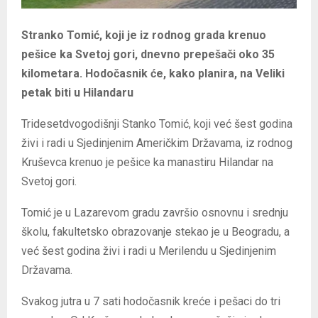
Stranko Tomić, koji je iz rodnog grada krenuo
pešice ka Svetoj gori, dnevno prepešači oko 35
kilometara. Hodočasnik će, kako planira, na Veliki
petak biti u Hilandaru
Tridesetdvogodišnji Stanko Tomić, koji već šest godina
živi i radi u Sjedinjenim Američkim Državama, iz rodnog
Kruševca krenuo je pešice ka manastiru Hilandar na
Svetoj gori.
Tomić je u Lazarevom gradu završio osnovnu i srednju
školu, fakultetsko obrazovanje stekao je u Beogradu, a
već šest godina živi i radi u Merilendu u Sjedinjenim
Državama.
Svakog jutra u 7 sati hodočasnik kreće i pešaci do tri