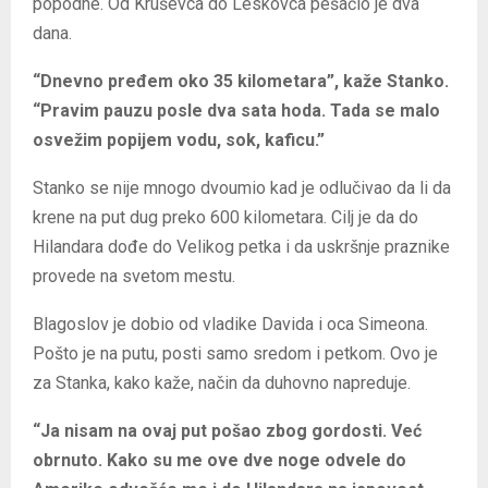
popodne. Od Kruševca do Leskovca pešačio je dva
dana.
“Dnevno pređem oko 35 kilometara”, kaže Stanko.
“Pravim pauzu posle dva sata hoda. Tada se malo
osvežim popijem vodu, sok, kaficu.”
Stanko se nije mnogo dvoumio kad je odlučivao da li da
krene na put dug preko 600 kilometara. Cilj je da do
Hilandara dođe do Velikog petka i da uskršnje praznike
provede na svetom mestu.
Blagoslov je dobio od vladike Davida i oca Simeona.
Pošto je na putu, posti samo sredom i petkom. Ovo je
za Stanka, kako kaže, način da duhovno napreduje.
“Ja nisam na ovaj put pošao zbog gordosti. Već
obrnuto. Kako su me ove dve noge odvele do