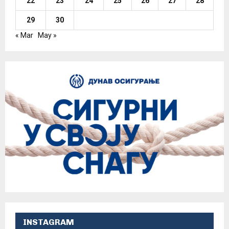
22
23
24
25
26
27
28
29
30
« Mar
May »
INSTAGRAM