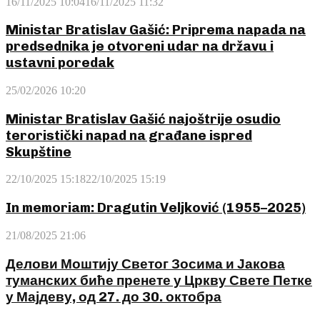
16/11/2025 10:04
16/11/2025 11:32
Ministar Bratislav Gašić: Priprema napada na
predsednika je otvoreni udar na državu i
ustavni poredak
25/02/2026 10:20
Ministar Bratislav Gašić najoštrije osudio
teroristički napad na građane ispred
Skupštine
22/10/2025 15:18
22/10/2025 15:19
In memoriam: Dragutin Veljković (1955–2025)
21/08/2025 21:06
Делови Моштију Светог Зосима и Јакова
туманских биће пренете у Цркву Свете Петке
у Мајдеву, од 27. до 30. октобра