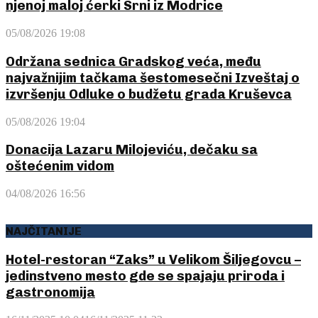
njenoj maloj ćerki Srni iz Modrice
05/08/2026 19:08
Održana sednica Gradskog veća, među
najvažnijim tačkama šestomesečni Izveštaj o
izvršenju Odluke o budžetu grada Kruševca
05/08/2026 19:04
Donacija Lazaru Milojeviću, dečaku sa
oštećenim vidom
04/08/2026 16:56
NAJČITANIJE
Hotel-restoran “Zaks” u Velikom Šiljegovcu –
jedinstveno mesto gde se spajaju priroda i
gastronomija