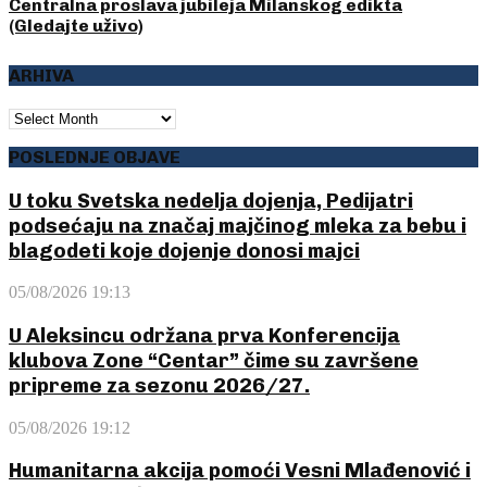
Centralna proslava jubileja Milanskog edikta
(Gledajte uživo)
ARHIVA
ARHIVA
POSLEDNJE OBJAVE
U toku Svetska nedelja dojenja, Pedijatri
podsećaju na značaj majčinog mleka za bebu i
blagodeti koje dojenje donosi majci
05/08/2026 19:13
U Aleksincu održana prva Konferencija
klubova Zone “Centar” čime su završene
pripreme za sezonu 2026/27.
05/08/2026 19:12
Humanitarna akcija pomoći Vesni Mlađenović i