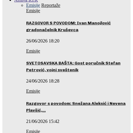
Emisije
Reportaže
Emisije
RAZGOVOR S POVODOM: Ivan Manojlović
gradonačelnik Kruševca
26/06/2026 18:20
Emisije
SVETOSAVSKA BAŠTA: Gost poručnik Stefan
Petrović, vojni sveštenik
24/06/2026 18:28
Emisije
Razgovor s povodom: Snežana Aleksić i Nevena
Plavšić,…
21/06/2026 15:42
Emisije