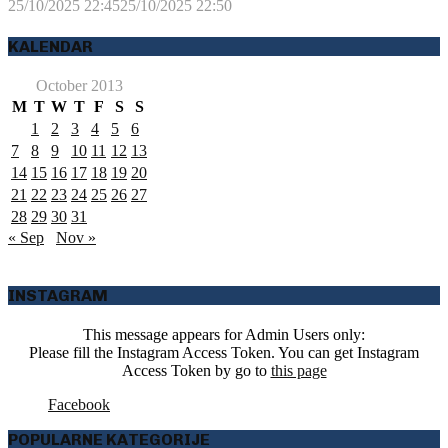
25/10/2025 22:45
25/10/2025 22:50
KALENDAR
October 2013
M
T
W
T
F
S
S
1
2
3
4
5
6
7
8
9
10
11
12
13
14
15
16
17
18
19
20
21
22
23
24
25
26
27
28
29
30
31
« Sep
Nov »
INSTAGRAM
This message appears for Admin Users only:
Please fill the Instagram Access Token. You can get Instagram
Access Token by go to
this page
Facebook
POPULARNE KATEGORIJE