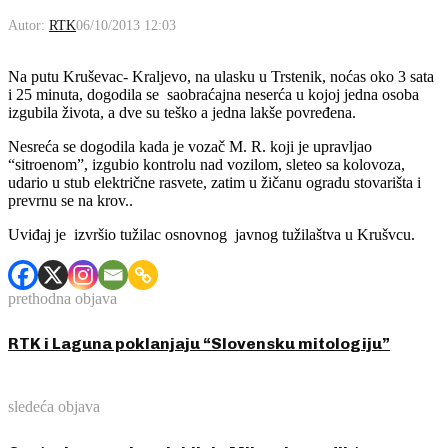
Autor:
RTK
06/10/2013 12:03
Na putu Kruševac- Kraljevo, na ulasku u Trstenik, noćas oko 3 sata
i 25 minuta, dogodila se saobraćajna neserća u kojoj jedna osoba
izgubila života, a dve su teško a jedna lakše povređena.
Nesreća se dogodila kada je vozač M. R. koji je upravljao
“sitroenom”, izgubio kontrolu nad vozilom, sleteo sa kolovoza,
udario u stub električne rasvete, zatim u žičanu ogradu stovarišta i
prevrnu se na krov..
Uviđaj je izvršio tužilac osnovnog javnog tužilaštva u Krušvcu.
prethodna objava
RTK i Laguna poklanjaju “Slovensku mitologiju”
sledeća objava