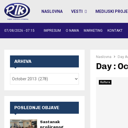
NASLOVNA
VESTI
MEDIJSKI PROJE
07/08/2026 - 07:15
IMPRESUM
O NAMA
MARKETING
KONTAKT
Naslovna
Day A
ARHIVA
Day : O
Kultura
POSLEDNJE OBJAVE
Sastanak
proširenog