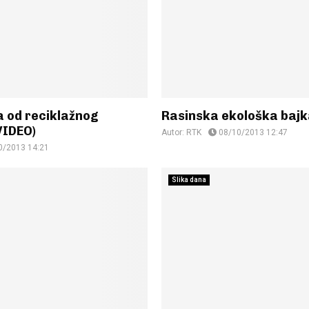
a od reciklažnog
Rasinska ekološka bajk
VIDEO)
Autor:
RTK
08/10/2013 12:47
0/2013 14:21
Slika dana