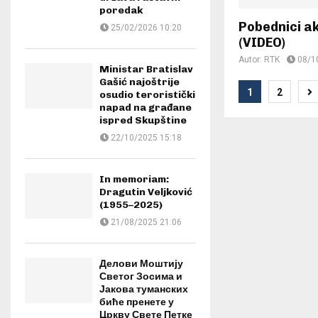
poredak
Pobednici ak
25/02/2026 10:20
(VIDEO)
Autor:
RTK
08/1
Ministar Bratislav
Gašić najoštrije
Posts
1
2
osudio teroristički
napad na građane
paginat
ispred Skupštine
22/10/2025 15:18
In memoriam:
Dragutin Veljković
(1955–2025)
21/08/2025 21:06
Делови Моштију
Светог Зосима и
Јакова туманских
биће пренете у
Цркву Свете Петке