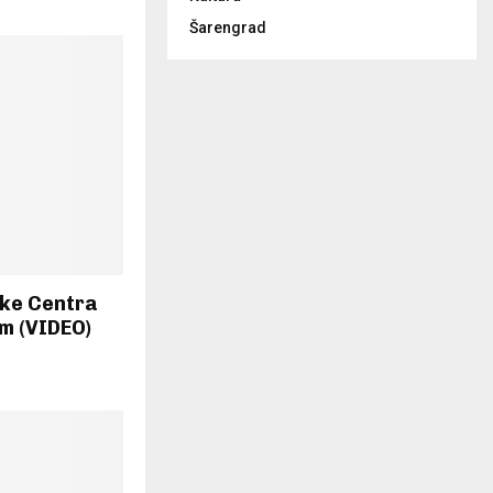
Šarengrad
ike Centra
om (VIDEO)