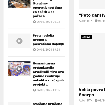
Stručno-
operativnog tima
za zaštitu od
“Peto carstv
požara
Autor:
RTK
08/1
06/08/2026 20:02
Prva nedelja
Zabava
avgusta
posvećena dojenju
06/08/2026 19:58
Humanitarna
organizacija
Graditelji mira ove
godine realizuje
nekoliko značajnih
projekta
Veliki povr
06/08/2026 19:55
Scarps
Autor:
RTK
08/1
Svečano uručene