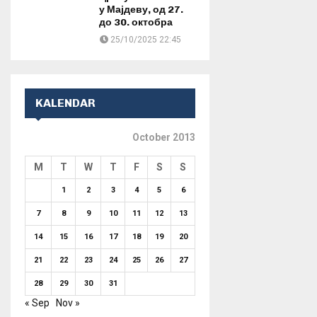
у Мајдеву, од 27.
до 30. октобра
25/10/2025 22:45
KALENDAR
October 2013
M
T
W
T
F
S
S
1
2
3
4
5
6
7
8
9
10
11
12
13
14
15
16
17
18
19
20
21
22
23
24
25
26
27
28
29
30
31
« Sep
Nov »