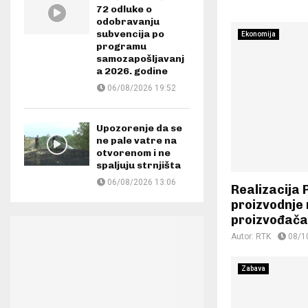
72 odluke o
odobravanju
subvencija po
Ekonomija
programu
samozapošljavanj
a 2026. godine
06/08/2026 19:52
Upozorenje da se
ne pale vatre na
otvorenom i ne
spaljuju strnjišta
06/08/2026 13:06
Realizacija
proizvodnje 
proizvođača
Autor:
RTK
08/1
Zabava