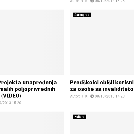
Autor:
RTK
08/10/2013 15:25
Šarengrad
 Projekta unapređenja
Predškolci obišli korisn
malih poljoprivrednih
za osobe sa invaliditet
 (VIDEO)
Autor:
RTK
08/10/2013 14:23
0/2013 15:20
Kultura