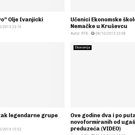
o” Olje Ivanjicki
Učenici Ekonomske škole
Nemačke u Kruševcu
0/2013 23:16
Autor:
RTK
08/10/2013 23:08
Ekonomija
atak legendarne grupe
Ove godine dva i po puta
novoformiranih od uga
preduzeća (VIDEO)
0/2013 15:52