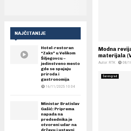
NAJČITANIJE
Hotel-restoran
Modna revij
“Zaks” u Velikom
materijala (
Šiljegovcu –
Autor:
RTK
08/1
jedinstveno mesto
gde se spajaju
priroda i
Šarengrad
gastronomija
16/11/2025 10:04
Ministar Bratislav
Gašić: Priprema
napada na
predsednika je
otvoreni udar na
državu i ustavni