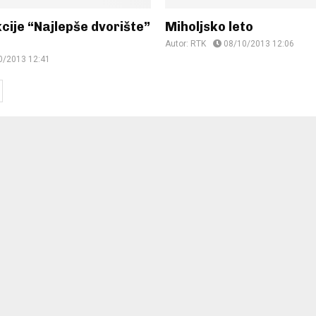
cije “Najlepše dvorište”
Miholjsko leto
Autor:
RTK
08/10/2013 12:06
0/2013 12:41
ion