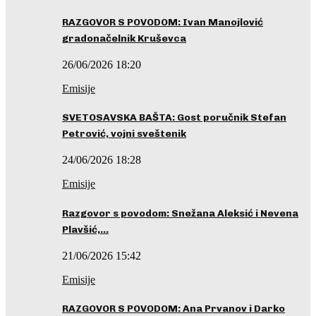
RAZGOVOR S POVODOM: Ivan Manojlović
gradonačelnik Kruševca
26/06/2026 18:20
Emisije
SVETOSAVSKA BAŠTA: Gost poručnik Stefan
Petrović, vojni sveštenik
24/06/2026 18:28
Emisije
Razgovor s povodom: Snežana Aleksić i Nevena
Plavšić,…
21/06/2026 15:42
Emisije
RAZGOVOR S POVODOM: Ana Prvanov i Darko