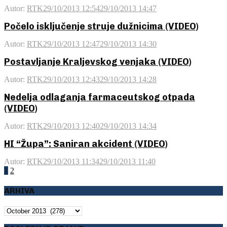
Autor:
RTK
29/10/2013 12:54
29/10/2013 14:47
Počelo isključenje struje dužnicima (VIDEO)
Autor:
RTK
29/10/2013 12:47
29/10/2013 14:30
Postavljanje Kraljevskog venjaka (VIDEO)
Autor:
RTK
29/10/2013 12:43
29/10/2013 14:28
Nedelja odlaganja farmaceutskog otpada
(VIDEO)
Autor:
RTK
29/10/2013 12:40
29/10/2013 14:34
HI “Župa”: Saniran akcident (VIDEO)
Autor:
RTK
29/10/2013 11:34
29/10/2013 11:40
Posts
1
2
pagination
ARHIVA
ARHIVA