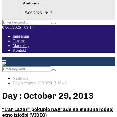
Andonov,…
15/06/2026 19:12
Search
Pretraga
for:
07/08/2026 - 09:14
Impresum
O nama
Marketing
Kontakt
Facebook
Instagram
Youtube
Primary
Menu
Search
Pretraga
for:
Naslovna
Day Archives: 29/10/2013 16:46
Day : October 29, 2013
“Car Lazar” pokupio nagrade na međunarodnoj
etno izložbi (VIDEO)