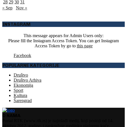
28
29
30
31
« Sep
Nov »
INSTAGRAM
This message appears for Admin Users only:
Please fill the Instagram Access Token. You can get Instagram
Access Token by go to
this page
Facebook
POPULARNE KATEGORIJE
Društvo
Društvo Arhiva
Ekonomija
Sport
Kultura
Šarengrad
O NAMA
Portal RTK (www.rtk.rs) je najmlađi medij, koji postoji od 14.
oktobra 2012. godine, i zaokružuje medijsku plaformu kuće.