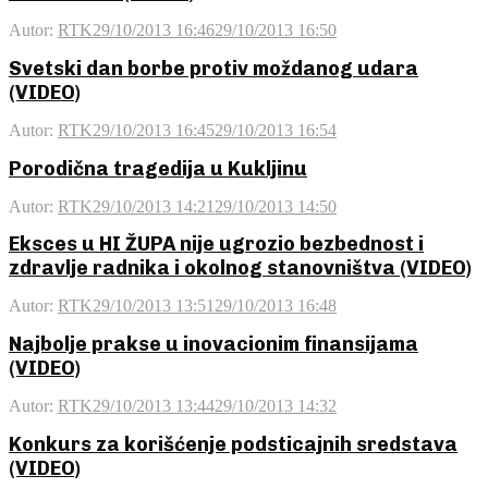
Autor:
RTK
29/10/2013 16:46
29/10/2013 16:50
Svetski dan borbe protiv moždanog udara
(VIDEO)
Autor:
RTK
29/10/2013 16:45
29/10/2013 16:54
Porodična tragedija u Kukljinu
Autor:
RTK
29/10/2013 14:21
29/10/2013 14:50
Eksces u HI ŽUPA nije ugrozio bezbednost i
zdravlje radnika i okolnog stanovništva (VIDEO)
Autor:
RTK
29/10/2013 13:51
29/10/2013 16:48
Najbolje prakse u inovacionim finansijama
(VIDEO)
Autor:
RTK
29/10/2013 13:44
29/10/2013 14:32
Konkurs za korišćenje podsticajnih sredstava
(VIDEO)