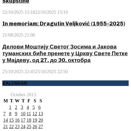
Skupštine
22/10/2025 15:18
22/10/2025 15:19
In memoriam: Dragutin Veljković (1955–2025)
21/08/2025 21:06
Делови Моштију Светог Зосима и Јакова
туманских биће пренете у Цркву Свете Петке
у Мајдеву, од 27. до 30. октобра
25/10/2025 22:45
25/10/2025 22:50
KALENDAR
October 2013
M
T
W
T
F
S
S
1
2
3
4
5
6
7
8
9
10
11
12
13
14
15
16
17
18
19
20
21
22
23
24
25
26
27