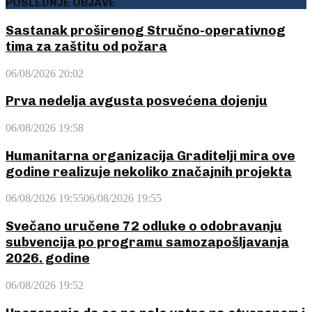
POSLEDNJE OBJAVE
Sastanak proširenog Stručno-operativnog
tima za zaštitu od požara
06/08/2026 20:02
Prva nedelja avgusta posvećena dojenju
06/08/2026 19:58
Humanitarna organizacija Graditelji mira ove
godine realizuje nekoliko značajnih projekta
06/08/2026 19:55
06/08/2026 19:55
Svečano uručene 72 odluke o odobravanju
subvencija po programu samozapošljavanja
2026. godine
06/08/2026 19:52