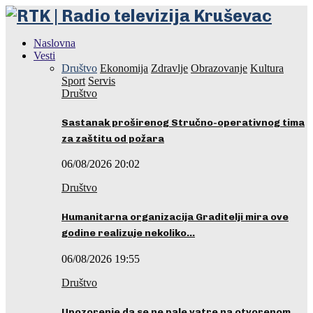
Naslovna
Vesti
Društvo
Ekonomija
Zdravlje
Obrazovanje
Kultura
Sport
Servis
Društvo
Sastanak proširenog Stručno-operativnog tima
za zaštitu od požara
06/08/2026 20:02
Društvo
Humanitarna organizacija Graditelji mira ove
godine realizuje nekoliko…
06/08/2026 19:55
Društvo
Upozorenje da se ne pale vatre na otvorenom…