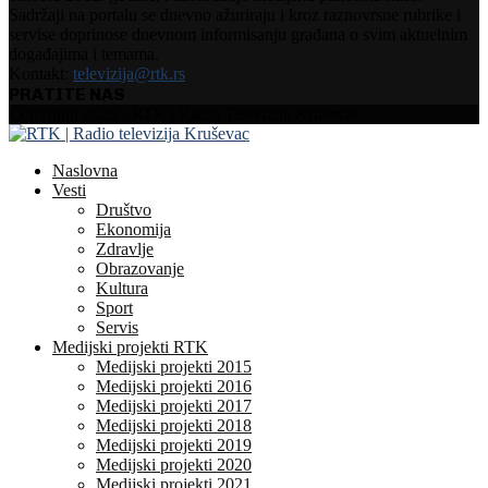
Sadržaji na portalu se dnevno ažuriraju i kroz raznovrsne rubrike i
servise doprinose dnevnom informisanju građana o svim aktuelnim
događajima i temama.
Kontakt:
televizija@rtk.rs
PRATITE NAS
Facebook
Instagram
Youtube
Copyright 2025 - RTK | Radio Televizija Kruševac
Naslovna
Vesti
Društvo
Ekonomija
Zdravlje
Obrazovanje
Kultura
Sport
Servis
Medijski projekti RTK
Medijski projekti 2015
Medijski projekti 2016
Medijski projekti 2017
Medijski projekti 2018
Medijski projekti 2019
Medijski projekti 2020
Medijski projekti 2021