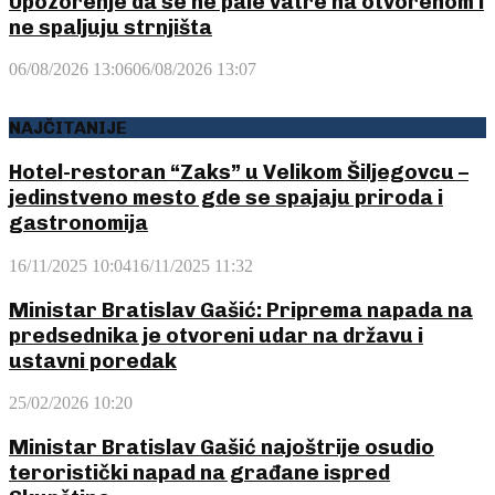
Upozorenje da se ne pale vatre na otvorenom i
ne spaljuju strnjišta
06/08/2026 13:06
06/08/2026 13:07
NAJČITANIJE
Hotel-restoran “Zaks” u Velikom Šiljegovcu –
jedinstveno mesto gde se spajaju priroda i
gastronomija
16/11/2025 10:04
16/11/2025 11:32
Ministar Bratislav Gašić: Priprema napada na
predsednika je otvoreni udar na državu i
ustavni poredak
25/02/2026 10:20
Ministar Bratislav Gašić najoštrije osudio
teroristički napad na građane ispred