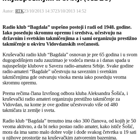
Autor:
RTK
23/10/2013 14:37
23/10/2013 14:52
Radio klub “Bagdala” uspešno postoji i radi od 1948. godine.
Iako poseduju skromnu opremu i sredstva, učestvuju na
državnim i svetskim takmičenjima a i sami organizuju prestižno
takmičenje u okviru Vidovdanskih svečanosti.
Kruševački radio klub “Bagdala” osnovan je pre 65 godina i u svom
dugogodišnjem radu zauzimao je vodeća mesta a i danas spada u
najuspešnije klubove u Savezu radio-amatera Srbije. Svake godine
radio-amateri “Bagdale” učestvuju na saveznim i svetskim
takmičenjima gde ostvaruju visoka mesta iako poseduju veoma
skromnu opremu.
Prema rečima člana Izvršnog odbora kluba Aleksandra Šošića, i
kruševački radio amateri organizuju prestižno takmičenje za
Vidovdan, na kome je ove godine učestvovalo više od 480
takmičara iz zemlje i sveta.
Radio klub “Bagdala” trenutno ima oko 300 članova, od kojih je 50
veoma aktivno, a da bi neko postao radio amater, kako ističe Šošić,
mora da ima samo malo dobre volje i dođe svakog četvrtka u 19 sati
u njihove prostorije na kruševačkim zatvorenim bazenima.