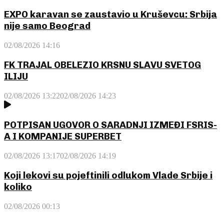
EXPO karavan se zaustavio u Kruševcu: Srbija
nije samo Beograd
02/08/2026 14:16
FK TRAJAL OBELEZIO KRSNU SLAVU SVETOG
ILIJU
02/08/2026 13:22
02/08/2026 14:23
POTPISAN UGOVOR O SARADNJI IZMEĐI FSRIS-
A I KOMPANIJE SUPERBET
02/08/2026 13:17
02/08/2026 14:19
Koji lekovi su pojeftinili odlukom Vlade Srbije i
koliko
02/08/2026 00:13