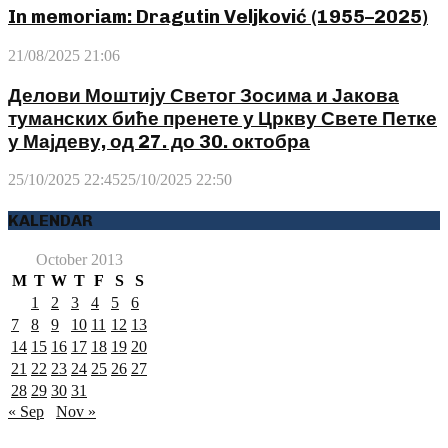
In memoriam: Dragutin Veljković (1955–2025)
21/08/2025 21:06
Делови Моштију Светог Зосима и Јакова
туманских биће пренете у Цркву Свете Петке
у Мајдеву, од 27. до 30. октобра
25/10/2025 22:45
25/10/2025 22:50
KALENDAR
October 2013
M
T
W
T
F
S
S
1
2
3
4
5
6
7
8
9
10
11
12
13
14
15
16
17
18
19
20
21
22
23
24
25
26
27
28
29
30
31
« Sep
Nov »