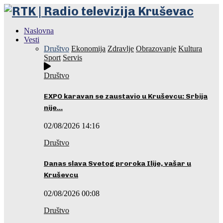
Naslovna
Vesti
Društvo
Ekonomija
Zdravlje
Obrazovanje
Kultura
Sport
Servis
Društvo
EXPO karavan se zaustavio u Kruševcu: Srbija
nije…
02/08/2026 14:16
Društvo
Danas slava Svetog proroka Ilije, vašar u
Kruševcu
02/08/2026 00:08
Društvo