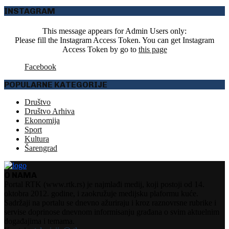
INSTAGRAM
This message appears for Admin Users only:
Please fill the Instagram Access Token. You can get Instagram
Access Token by go to
this page
Facebook
POPULARNE KATEGORIJE
Društvo
Društvo Arhiva
Ekonomija
Sport
Kultura
Šarengrad
O NAMA
Portal RTK (www.rtk.rs) je najmlađi medij, koji postoji od 14.
oktobra 2012. godine, i zaokružuje medijsku plaformu kuće.
Sadržaji na portalu se dnevno ažuriraju i kroz raznovrsne rubrike i
servise doprinose dnevnom informisanju građana o svim aktuelnim
događajima i temama.