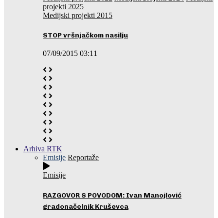
projekti 2025
Medijski projekti 2015
STOP vršnjačkom nasilju
07/09/2015 03:11
Arhiva RTK
Emisije
Reportaže
Emisije
RAZGOVOR S POVODOM: Ivan Manojlović
gradonačelnik Kruševca