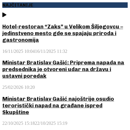
NAJČITANIJE
Hotel-restoran “Zaks” u Velikom Šiljegovcu –
jedinstveno mesto gde se spajaju priroda i
gastronomija
16/11/2025 10:04
16/11/2025 11:32
Ministar Bratislav Gašić: Priprema napada na
predsednika je otvoreni udar na državu i
ustavni poredak
25/02/2026 10:20
Ministar Bratislav Gašić najoštrije osudio
teroristički napad na građane ispred
Skupštine
22/10/2025 15:18
22/10/2025 15:19