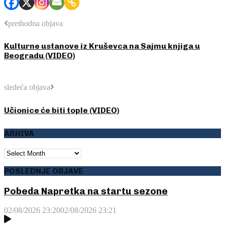
prethodna objava
Kulturne ustanove iz Kruševca na Sajmu knjiga u
Beogradu (VIDEO)
sledeća objava
Učionice će biti tople (VIDEO)
ARHIVA
ARHIVA
POSLEDNJE OBJAVE
Pobeda Napretka na startu sezone
02/08/2026 23:20
02/08/2026 23:21