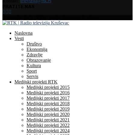
Kontakt:
televizija@rtk.rs
PRATITE NAS
Facebook
Instagram
Youtube
Copyright 2025 - RTK | Radio Televizija Kruševac
Naslovna
Vesti
Društvo
Ekonomija
Zdravlje
Obrazovanje
Kultura
Sport
Servis
Medijski projekti RTK
Medijski projekti 2015
Medijski projekti 2016
Medijski projekti 2017
Medijski projekti 2018
Medijski projekti 2019
Medijski projekti 2020
Medijski projekti 2021
Medijski projekti 2022
Medijski projekti 2024