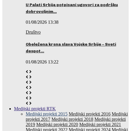
U Palati Srbija potpisani ugovori za podršku
dobrovoljnim…
01/08/2026 13:38
Društvo
Obeležena krsna slava Vojske Srbije – Sveti
despot…
01/08/2026 13:22
Medijski projekti RTK
Medijski projekti 2015
Medijski projekti 2016
Medijski
projekti 2017
Medijski projekti 2018
Medijski projekti
2019
Medijski projekti 2020
Medijski projekti 2021
Medijski projekti 2022
Medijski projekti 2024
Medijski