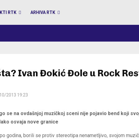
KTI RTK
ARHIVA RTK
šta? Ivan Đokić Đole u Rock Re
10/2013 19:23
ugo se na ovdašnjoj muzičkoj sceni nije pojavio bend koji 
lako osvaja nove granice
ipo godina, borili se protiv stereotipa nenametljivo, svojom muzi