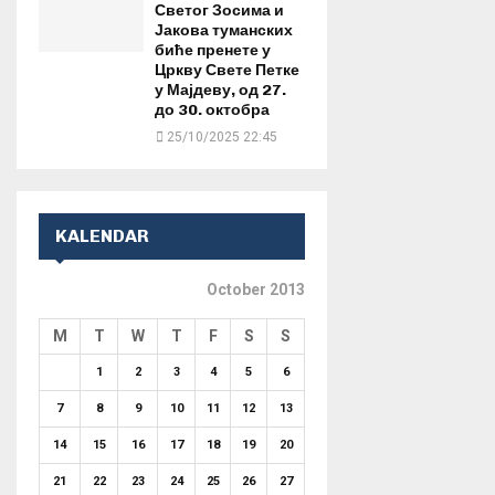
Светог Зосима и
Јакова туманских
биће пренете у
Цркву Свете Петке
у Мајдеву, од 27.
до 30. октобра
25/10/2025 22:45
KALENDAR
October 2013
M
T
W
T
F
S
S
1
2
3
4
5
6
7
8
9
10
11
12
13
14
15
16
17
18
19
20
21
22
23
24
25
26
27