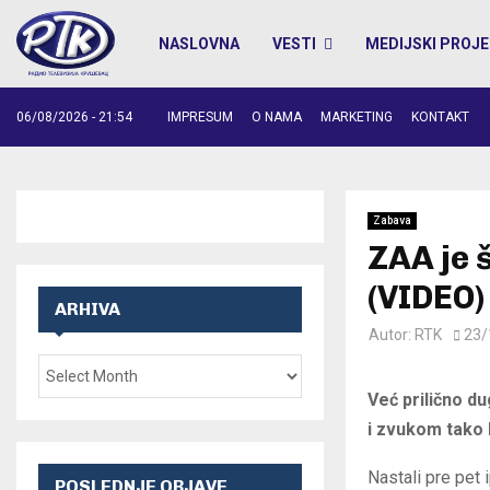
NASLOVNA
VESTI
MEDIJSKI PROJE
06/08/2026 - 21:54
IMPRESUM
O NAMA
MARKETING
KONTAKT
Zabava
ZAA je 
(VIDEO)
ARHIVA
Autor:
RTK
23/
Već prilično d
i zvukom tako 
Nastali pre pet 
POSLEDNJE OBJAVE