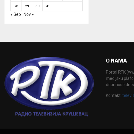
28
29
30
31
« Sep
Nov »
O NAMA
Portal RTK (www
medijsku plafor
doprinose dne
Kontakt:
televi