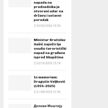
napada na
predsednika je
otvoreni udar na
državu i ustavni
poredak
25/02/2026 10:20
Ministar Bratislav
Gašić najoštrije
osudio teroristički
napad na građane
ispred Skupštine
22/10/2025 15:18
In memoriam:
Dragutin Veljković
(1955–2025)
21/08/2025 21:06
Делови Моштију