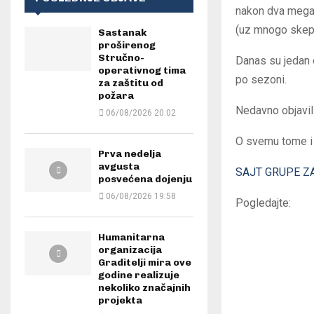
nakon dva megap
(uz mnogo skept
Sastanak
proširenog
Stručno-
Danas su jedan 
operativnog tima
po sezoni.
za zaštitu od
požara
Nedavno objavili
06/08/2026 20:02
O svemu tome i 
Prva nedelja
avgusta
SAJT GRUPE Z
posvećena dojenju
06/08/2026 19:58
Pogledajte:
Humanitarna
organizacija
Graditelji mira ove
godine realizuje
nekoliko značajnih
projekta