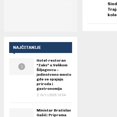
Sind
Traj
kole
NAJČITANIJE
Hotel-restoran
“Zaks” u Velikom
Šiljegovcu –
jedinstveno mesto
gde se spajaju
priroda i
gastronomija
16/11/2025 10:04
Ministar Bratislav
Gašić: Priprema