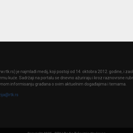
.rtk.rs) je najmlađi medij, koji postoji od 14. oktobra 2012. godine, i za
mu kuće. Sadržaji na portalu se dnevno ažuriraju i kroz raznovrsne rubri
vnom informisanju građana o svim aktuelnim događajima i temama.
zija@rtk.rs