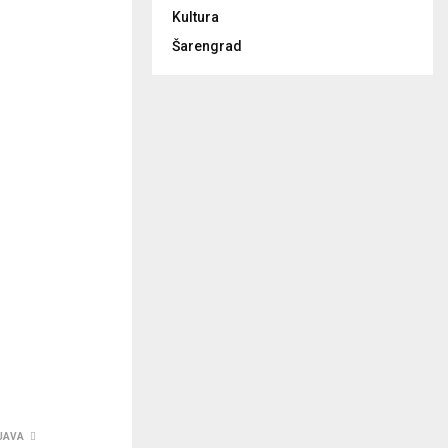
Kultura
Šarengrad
JAVA