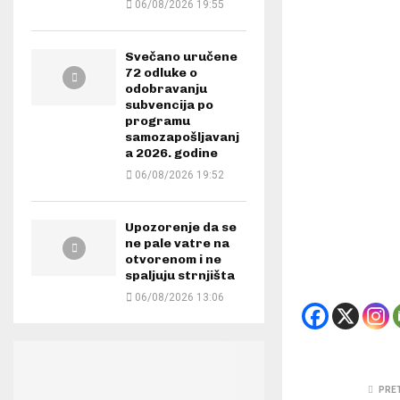
06/08/2026 19:55
Svečano uručene
72 odluke o
odobravanju
subvencija po
programu
samozapošljavanj
a 2026. godine
06/08/2026 19:52
Upozorenje da se
ne pale vatre na
otvorenom i ne
spaljuju strnjišta
06/08/2026 13:06
PRE