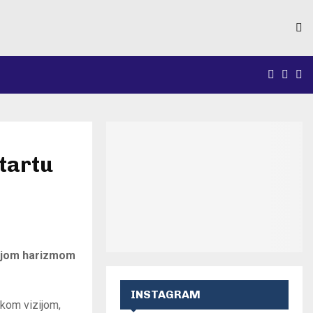
FACEB
INS
Y
startu
svojom harizmom
INSTAGRAM
čkom vizijom,