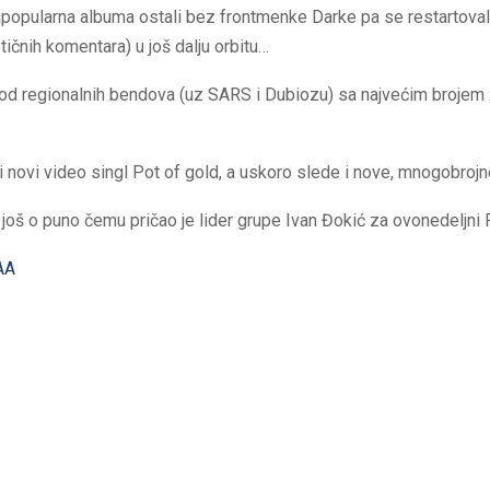
opularna albuma ostali bez frontmenke Darke pa se restartovali, 
ičnih komentara) u još dalju orbitu…
od regionalnih bendova (uz SARS i Dubiozu) sa najvećim brojem 
 novi video singl Pot of gold, a uskoro slede i nove, mnogobrojn
još o puno čemu pričao je lider grupe Ivan Đokić za ovonedeljni 
AA