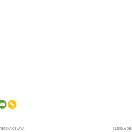
THODNA OBJAVA
SLEDEĆA OB