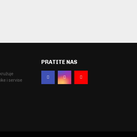
PRATITE NAS
okružuje
ke i servise