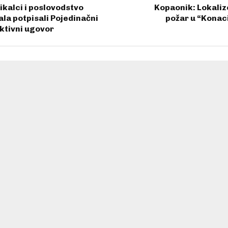
ikalci i poslovodstvo
Kopaonik: Lokali
ala potpisali Pojedinačni
požar u “Kona
ktivni ugovor