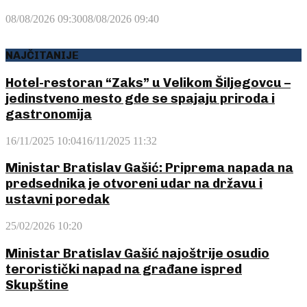
08/08/2026 09:30
08/08/2026 09:40
NAJČITANIJE
Hotel-restoran “Zaks” u Velikom Šiljegovcu –
jedinstveno mesto gde se spajaju priroda i
gastronomija
16/11/2025 10:04
16/11/2025 11:32
Ministar Bratislav Gašić: Priprema napada na
predsednika je otvoreni udar na državu i
ustavni poredak
25/02/2026 10:20
Ministar Bratislav Gašić najoštrije osudio
teroristički napad na građane ispred
Skupštine