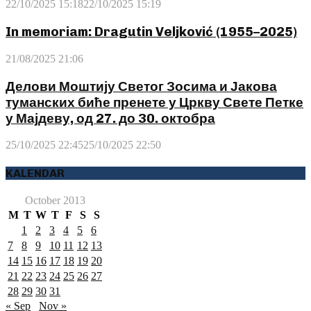
22/10/2025 15:18
22/10/2025 15:19
In memoriam: Dragutin Veljković (1955–2025)
21/08/2025 21:06
Делови Моштију Светог Зосима и Јакова
туманских биће пренете у Цркву Свете Петке
у Мајдеву, од 27. до 30. октобра
25/10/2025 22:45
25/10/2025 22:50
KALENDAR
October 2013
M
T
W
T
F
S
S
1
2
3
4
5
6
7
8
9
10
11
12
13
14
15
16
17
18
19
20
21
22
23
24
25
26
27
28
29
30
31
« Sep
Nov »