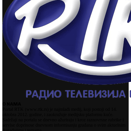
O NAMA
Portal RTK (www.rtk.rs) je najmlađi medij, koji postoji od 14.
oktobra 2012. godine, i zaokružuje medijsku plaformu kuće.
Sadržaji na portalu se dnevno ažuriraju i kroz raznovrsne rubrike i
servise doprinose dnevnom informisanju građana o svim aktuelnim
događajima i temama.