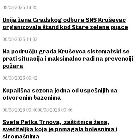
08/08/2026 14:35
Unija žena Gradskog odbora SNS Kruševac
organizovala štand kod Stare zelene pijace
08/08/2026 14:32
Na području grada Kruševca sistematski se
prati situacija i maksimalno radi na prevenciji
požara
08/08/2026 09:42
Kupališna sezona jedna od uspešnijih na
otvorenim bazenima
08/08/2026 09:40
08/08/2026 09:46
Sveta Petka Trnova, zaštitnice žena,
svetiteljka koja je pomagala bolesnima i
siromašnima