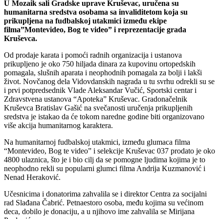
U Mozaik sali Gradske uprave Kruševac, uručena su
humanitarna sredstva osobama sa invaliditetom koja su
prikupljena na fudbalskoj utakmici između ekipe
filma”Montevideo, Bog te video” i reprezentacije grada
Kruševca.
Od prodaje karata i pomoći radnih organizacija i ustanova
prikupljeno je oko 750 hiljada dinara za kupovinu ortopedskih
pomagala, slušnih aparata i neophodnih pomagala za bolji i lakši
život. Novčanog dela Vidovdanskih nagrada u tu svrhu odrekli su se
i prvi potpredsednik Vlade Aleksandar Vučić, Sportski centar i
Zdravstvena ustanova “Apoteka” Kruševac. Gradonačelnik
Kruševca Bratislav Gašić na svečanosti uručenja prikupljenih
sredstva je istakao da će tokom naredne godine biti organizovano
više akcija humanitarnog karaktera.
Na humanitarnoj fudbalskoj utakmici, između glumaca filma
“Montevideo, Bog te video” i selekcije Kruševac 037 prodato je oko
4800 ulaznica, što je i bio cilj da se pomogne ljudima kojima je to
neophodno rekli su popularni glumci filma Andrija Kuzmanović i
Nenad Heraković.
Učesnicima i donatorima zahvalila se i direktor Centra za socijalni
rad Slađana Čabrić. Petnaestoro osoba, među kojima su većinom
deca, dobilo je donaciju, a u njihovo ime zahvalila se Mirijana