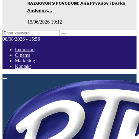
RAZGOVOR S POVODOM: Ana Prvanov i Darko
Andonov,…
15/06/2026 19:12
Search
Pretraga
for:
08/08/2026 - 15:56
Impresum
O nama
Marketing
Kontakt
Facebook
Instagram
Youtube
Primary
Menu