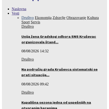
Naslovna
Vesti
Društvo
Ekonomija
Zdravlje
Obrazovanje
Kultura
Sport
Servis
Društvo
Unija žena Gradskog odbora SNS Kruševac
organizovala štand…
08/08/2026 14:32
Društvo
Na području grada Kruševca sistematski se
prati situacija…
08/08/2026 09:42
Društvo
Kupališna sezona jedna od uspešnijih na
otvorenim bazenima