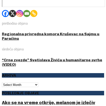
prethodna objava
Regionalna privredna komora Kruševac na Sajmu u
Paraćinu
sledeća objava
“Crne zvezde” Svetislava Živića u humanitarne svrhe
(VIDEO)
ARHIVA
ARHIVA
POSLEDNJE OBJAVE
Ako se na vreme otkrije, melanom je izlečiv