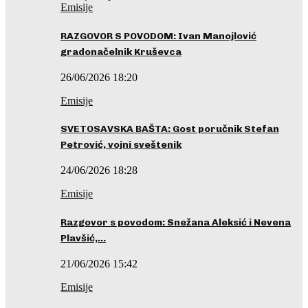
Emisije
RAZGOVOR S POVODOM: Ivan Manojlović
gradonačelnik Kruševca
26/06/2026 18:20
Emisije
SVETOSAVSKA BAŠTA: Gost poručnik Stefan
Petrović, vojni sveštenik
24/06/2026 18:28
Emisije
Razgovor s povodom: Snežana Aleksić i Nevena
Plavšić,…
21/06/2026 15:42
Emisije