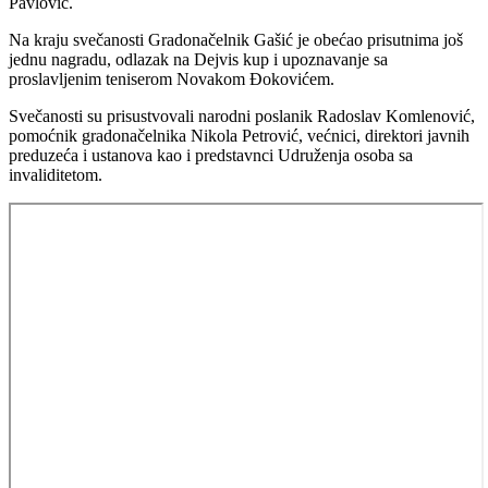
Pavlović.
Na kraju svečanosti Gradonačelnik Gašić je obećao prisutnima još
jednu nagradu, odlazak na Dejvis kup i upoznavanje sa
proslavljenim teniserom Novakom Đokovićem.
Svečanosti su prisustvovali narodni poslanik Radoslav Komlenović,
pomoćnik gradonačelnika Nikola Petrović, većnici, direktori javnih
preduzeća i ustanova kao i predstavnci Udruženja osoba sa
invaliditetom.