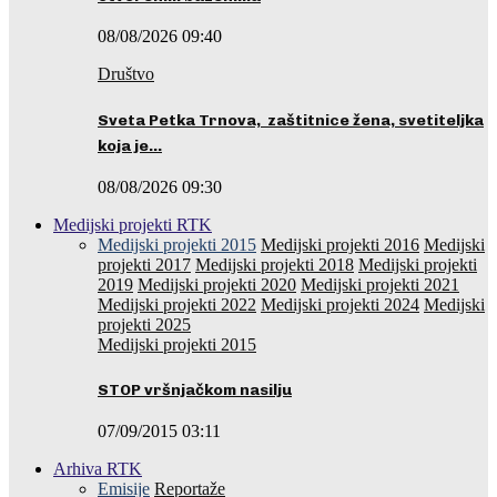
08/08/2026 09:40
Društvo
Sveta Petka Trnova, zaštitnice žena, svetiteljka
koja je…
08/08/2026 09:30
Medijski projekti RTK
Medijski projekti 2015
Medijski projekti 2016
Medijski
projekti 2017
Medijski projekti 2018
Medijski projekti
2019
Medijski projekti 2020
Medijski projekti 2021
Medijski projekti 2022
Medijski projekti 2024
Medijski
projekti 2025
Medijski projekti 2015
STOP vršnjačkom nasilju
07/09/2015 03:11
Arhiva RTK
Emisije
Reportaže