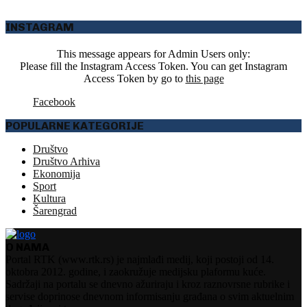
INSTAGRAM
This message appears for Admin Users only:
Please fill the Instagram Access Token. You can get Instagram
Access Token by go to
this page
Facebook
POPULARNE KATEGORIJE
Društvo
Društvo Arhiva
Ekonomija
Sport
Kultura
Šarengrad
O NAMA
Portal RTK (www.rtk.rs) je najmlađi medij, koji postoji od 14.
oktobra 2012. godine, i zaokružuje medijsku plaformu kuće.
Sadržaji na portalu se dnevno ažuriraju i kroz raznovrsne rubrike i
servise doprinose dnevnom informisanju građana o svim aktuelnim