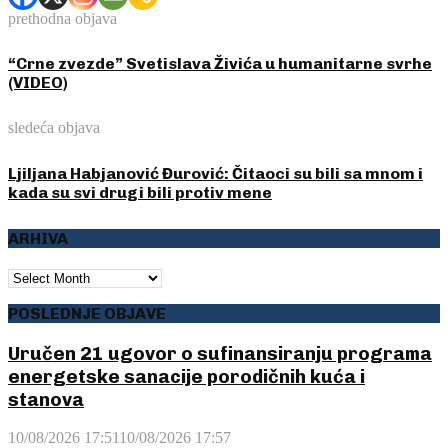
prethodna objava
“Crne zvezde” Svetislava Živića u humanitarne svrhe
(VIDEO)
sledeća objava
Ljiljana Habjanović Đurović: Čitaoci su bili sa mnom i
kada su svi drugi bili protiv mene
ARHIVA
ARHIVA
POSLEDNJE OBJAVE
Uručen 21 ugovor o sufinansiranju programa
energetske sanacije porodičnih kuća i
stanova
10/08/2026 17:51
10/08/2026 17:57