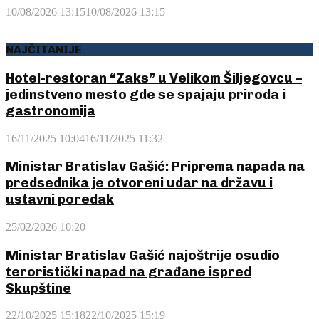
10/08/2026 13:15
10/08/2026 13:15
NAJČITANIJE
Hotel-restoran “Zaks” u Velikom Šiljegovcu –
jedinstveno mesto gde se spajaju priroda i
gastronomija
16/11/2025 10:04
16/11/2025 11:32
Ministar Bratislav Gašić: Priprema napada na
predsednika je otvoreni udar na državu i
ustavni poredak
25/02/2026 10:20
Ministar Bratislav Gašić najoštrije osudio
teroristički napad na građane ispred
Skupštine
22/10/2025 15:18
22/10/2025 15:19