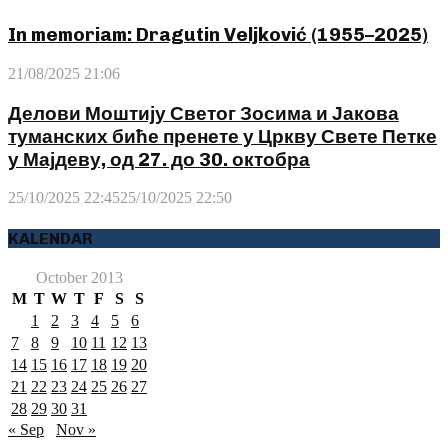
In memoriam: Dragutin Veljković (1955–2025)
21/08/2025 21:06
Делови Моштију Светог Зосима и Јакова
туманских биће пренете у Цркву Свете Петке
у Мајдеву, од 27. до 30. октобра
25/10/2025 22:45
25/10/2025 22:50
KALENDAR
October 2013
M
T
W
T
F
S
S
1
2
3
4
5
6
7
8
9
10
11
12
13
14
15
16
17
18
19
20
21
22
23
24
25
26
27
28
29
30
31
« Sep
Nov »