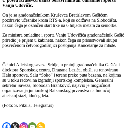
U poseti Kruševcu danas boravi ministar omladine i sporta
Vanja Udovičić.
On je sa gradonačelnikom Kruševca Bratislavom Gašićem,
pozdravio učesnike krosa RTS-a, koji se održava na Slobodištu,
nakon čega je označen start trke na 6 hiljada metara za seniorke.
Za ministra omladine i sporta Vanju Udovičića gradonačelnik Gašić
priredio je prijem u kabinetu, nakon čega su prisustvovali skupu
posvećenom četvorogodišnjici postojanja Kancelarije za mlade.
Čelnici Atletskog saveza Srbije, u pratnji gradonačelnika Gašića i
direktora Sportskog centra, Dragana Lazića, obišli su renoviranu
Halu sportova, Salu “Soko” i terene preko puta bazena, na kojima
su u toku radovi na izgradnji sportskog kompleksa. Generalni
sekretar Saveza, Slobodan Branković, najavio je mogućnost
organizovanja juniorskog Balkanskog prvenstva na budućoj
atletskoj stazi, idućeg leta.
(Foto: S. Pikula, Telegraf.rs)