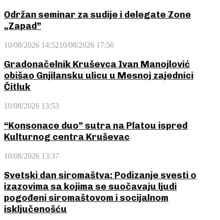
Održan seminar za sudije i delegate Zone
„Zapad”
10/08/2026 14:52
10/08/2026 17:56
Gradonačelnik Kruševca Ivan Manojlović
obišao Gnjilansku ulicu u Mesnoj zajednici
Čitluk
10/08/2026 13:53
“Konsonace duo” sutra na Platou ispred
Kulturnog centra Kruševac
10/08/2026 13:37
Svetski dan siromaštva: Podizanje svesti o
izazovima sa kojima se suočavaju ljudi
pogođeni siromaštovom i socijalnom
isključenošću