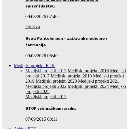
saizvršilaštvu
09/08/2026 07:40
Društvo
Sveti Pantelejmon – zaštitnik medicine i
farmacije
09/08/2026 06:40
Medijski projekti RTK
Medijski projekti 2015
Medijski projekti 2016
Medijski
projekti 2017
Medijski projekti 2018
Medijski projekti
2019
Medijski projekti 2020
Medijski projekti 2021
Medijski projekti 2022
Medijski projekti 2024
Medijski
projekti 2025
Medijski projekti 2015
STOP vršnjačkom nasilju
07/09/2015 03:11
Arhiva RTK