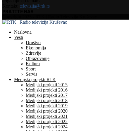
događajima i temama.
Kontakt:
televizija@rtk.rs
PRATITE NAS
Facebook
Instagram
Youtube
Copyright 2025 - RTK | Radio Televizija Kruševac
Naslovna
Vesti
Društvo
Ekonomija
Zdravlje
Obrazovanje
Kultura
Sport
Servis
Medijski projekti RTK
Medijski projekti 2015
Medijski projekti 2016
Medijski projekti 2017
Medijski projekti 2018
Medijski projekti 2019
Medijski projekti 2020
Medijski projekti 2021
Medijski projekti 2022
Medijski projekti 2024