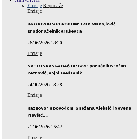
Emisije
Reportaže
Emisije
RAZGOVOR S POVODOM: Ivan Manojlović
gradonačelnik Kruševca
26/06/2026 18:20
Emisije
SVETOSAVSKA BAŠTA: Gost poručnik Stefan
Petrović, vojni sveštenik
24/06/2026 18:28
Emisije
Razgovor s povodom: Snežana Aleksić i Nevena
Plavšić,…
21/06/2026 15:42
Emisije