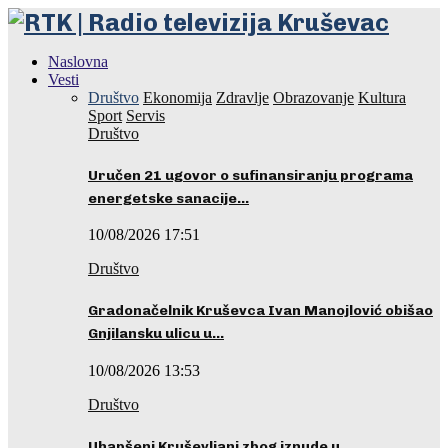
Naslovna
Vesti
Društvo
Ekonomija
Zdravlje
Obrazovanje
Kultura
Sport
Servis
Društvo
Uručen 21 ugovor o sufinansiranju programa
energetske sanacije…
10/08/2026 17:51
Društvo
Gradonačelnik Kruševca Ivan Manojlović obišao
Gnjilansku ulicu u…
10/08/2026 13:53
Društvo
Uhapšeni Kruševljani zbog iznude u