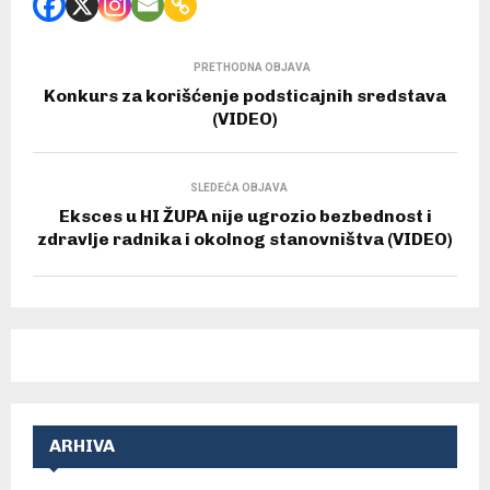
PRETHODNA OBJAVA
Konkurs za korišćenje podsticajnih sredstava
(VIDEO)
SLEDEĆA OBJAVA
Eksces u HI ŽUPA nije ugrozio bezbednost i
zdravlje radnika i okolnog stanovništva (VIDEO)
ARHIVA