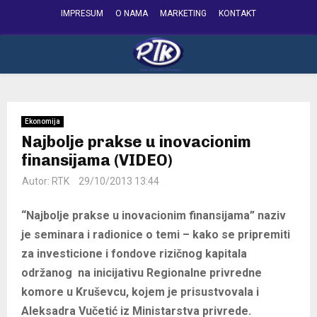
IMPRESUM
O NAMA
MARKETING
KONTAKT
FACEBOOK
INSTAGRAM
YOUTUBE
PRIMARY
MENU
Ekonomija
Najbolje prakse u inovacionim
finansijama (VIDEO)
Autor:
RTK
29/10/2013 13:44
“Najbolje prakse u inovacionim finansijama” naziv
je seminara i radionice o temi – kako se pripremiti
za investicione i fondove rizičnog kapitala
održanog na inicijativu Regionalne privredne
komore u Kruševcu, kojem je prisustvovala i
Aleksadra Vučetić iz Ministarstva privrede.