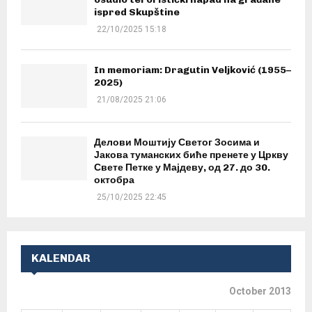
ispred Skupštine
22/10/2025 15:18
In memoriam: Dragutin Veljković (1955–
2025)
21/08/2025 21:06
Делови Моштију Светог Зосима и
Јакова туманских биће пренете у Цркву
Свете Петке у Мајдеву, од 27. до 30.
октобра
25/10/2025 22:45
KALENDAR
October 2013