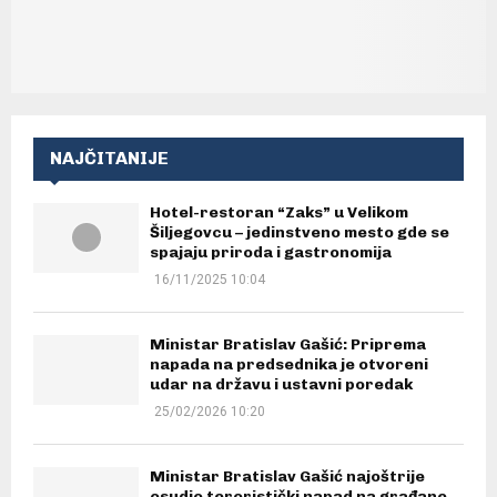
NAJČITANIJE
Hotel-restoran “Zaks” u Velikom
Šiljegovcu – jedinstveno mesto gde se
spajaju priroda i gastronomija
16/11/2025 10:04
Ministar Bratislav Gašić: Priprema
napada na predsednika je otvoreni
udar na državu i ustavni poredak
25/02/2026 10:20
Ministar Bratislav Gašić najoštrije
osudio teroristički napad na građane