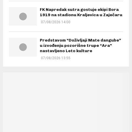
FK Napredak sutra gostuje ekipi Bora
1919 na stadionu Kraljevica u Zaječaru
07/08/2026 14:00
Predstavom “Doživljaji Mate dangube”
u izvođenju pozorišne trupe “Ara”
nastavljeno Leto kulture
07/08/2026 13:55