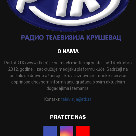
O NAMA
Portal RTK (www.rtk.rs) je najmlađi medij, koji postoji od 14. oktobra
2012. godine, i zaokružuje medijsku plaformu kuće. Sadržaji na
portalu se dnevno ažuriraju i kroz raznovrsne rubrike i servise
doprinose dnevnom informisanju građana o svim aktuelnim
događajima i temama.
Kontakt:
televizija@rtk.rs
PRATITE NAS