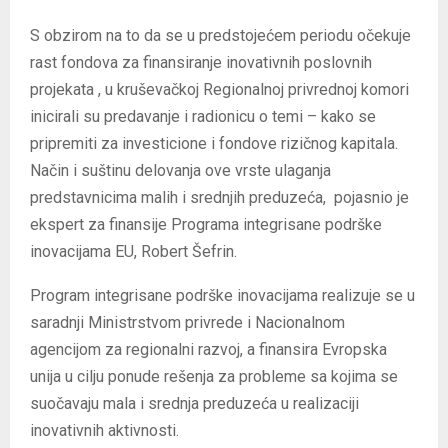
S obzirom na to da se u predstojećem periodu očekuje
rast fondova za finansiranje inovativnih poslovnih
projekata , u kruševačkoj Regionalnoj privrednoj komori
inicirali su predavanje i radionicu o temi – kako se
pripremiti za investicione i fondove rizičnog kapitala.
Način i suštinu delovanja ove vrste ulaganja
predstavnicima malih i srednjih preduzeća, pojasnio je
ekspert za finansije Programa integrisane podrške
inovacijama EU, Robert Šefrin.
Program integrisane podrške inovacijama realizuje se u
saradnji Ministrstvom privrede i Nacionalnom
agencijom za regionalni razvoj, a finansira Evropska
unija u cilju ponude rešenja za probleme sa kojima se
suočavaju mala i srednja preduzeća u realizaciji
inovativnih aktivnosti.