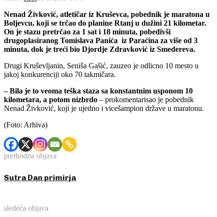
Nenad Živković, atletičar iz Kruševca, pobednik je maratona u
Boljevcu, koji se trčao do planine Rtanj u dužini 21 kilometar.
On je stazu pretrčao za 1 sat i 18 minuta, pobedivši
drugoplasiranog Tomislava Panića iz Paraćina za više od 3
minuta, dok je tre
ć
i bio Djordje Zdravković iz Smedereva.
Drugi Kruševljanin, Seniša Gašić, zauzeo je odlicno 10 mesto u
jakoj konkurenciji oko 70 takmičara.
– Bila je to veoma teška staza sa konstantnim usponom 10
kilometara, a potom nizbrdo
– prokomentarisao je pobednik
Nenad Živković, koji je ujedno i vicešampion države u maratonu.
(Foto: Arhiva)
prethodna objava
Sutra Dan primirja
sledeća objava