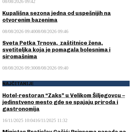
08/08/2026 09:42
Kupališna sezona jedna od uspešnijih na
otvorenim bazenima
08/08/2026 09:40
08/08/2026 09:46
Sveta Petka Trnova, zaštitnice žena,
svetiteljka koja je pomagala bolesnima i
siromašnima
08/08/2026 09:30
08/08/2026 09:40
NAJČITANIJE
Hotel-restoran “Zaks” u Velikom Šiljegovcu –
jedinstveno mesto gde se spajaju priroda i
gastronomija
16/11/2025 10:04
16/11/2025 11:32
Ministar Bratislav Gašić: Priprema napada na