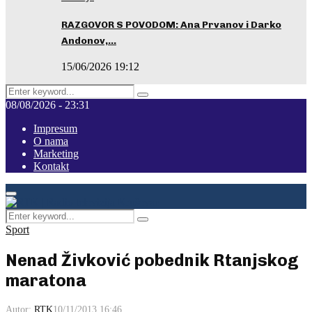
RAZGOVOR S POVODOM: Ana Prvanov i Darko
Andonov,…
15/06/2026 19:12
Search
Pretraga
for:
08/08/2026 - 23:31
Impresum
O nama
Marketing
Kontakt
Facebook
Instagram
Youtube
Primary
Menu
Search
Pretraga
for:
Sport
Nenad Živković pobednik Rtanjskog
maratona
Autor:
RTK
10/11/2013 16:46