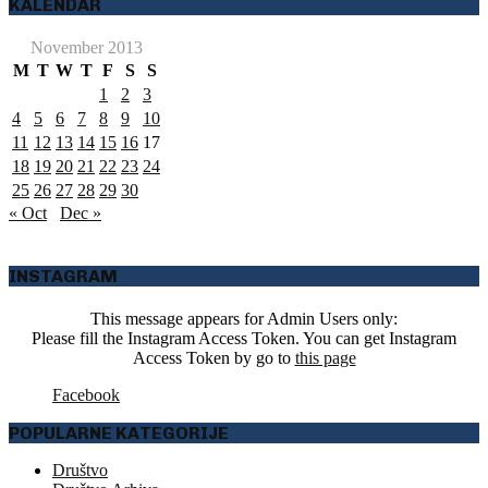
KALENDAR
November 2013
M
T
W
T
F
S
S
1
2
3
4
5
6
7
8
9
10
11
12
13
14
15
16
17
18
19
20
21
22
23
24
25
26
27
28
29
30
« Oct
Dec »
INSTAGRAM
This message appears for Admin Users only:
Please fill the Instagram Access Token. You can get Instagram
Access Token by go to
this page
Facebook
POPULARNE KATEGORIJE
Društvo