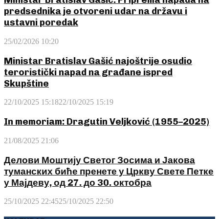
predsednika je otvoreni udar na državu i
ustavni poredak
25/02/2026 10:20
Ministar Bratislav Gašić najoštrije osudio
teroristički napad na građane ispred
Skupštine
22/10/2025 15:18
22/10/2025 15:19
In memoriam: Dragutin Veljković (1955–2025)
21/08/2025 21:06
Делови Моштију Светог Зосима и Јакова
туманских биће пренете у Цркву Свете Петке
у Мајдеву, од 27. до 30. октобра
25/10/2025 22:45
25/10/2025 22:50