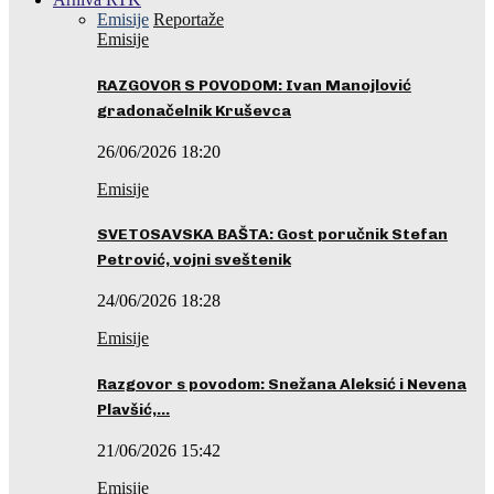
Emisije
Reportaže
Emisije
RAZGOVOR S POVODOM: Ivan Manojlović
gradonačelnik Kruševca
26/06/2026 18:20
Emisije
SVETOSAVSKA BAŠTA: Gost poručnik Stefan
Petrović, vojni sveštenik
24/06/2026 18:28
Emisije
Razgovor s povodom: Snežana Aleksić i Nevena
Plavšić,…
21/06/2026 15:42
Emisije