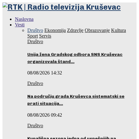
Naslovna
Vesti
Društvo
Ekonomija
Zdravlje
Obrazovanje
Kultura
Sport
Servis
Društvo
Unija žena Gradskog odbora SNS Kruševac
organizovala štand…
08/08/2026 14:32
Društvo
Na području grada Kruševca sistematski se
prati situacija…
08/08/2026 09:42
Društvo
Kupališna sezona jedna od uspešnijih na