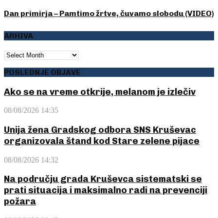
Dan primirja – Pamtimo žrtve, čuvamo slobodu (VIDEO)
ARHIVA
ARHIVA
POSLEDNJE OBJAVE
Ako se na vreme otkrije, melanom je izlečiv
08/08/2026 14:35
Unija žena Gradskog odbora SNS Kruševac
organizovala štand kod Stare zelene pijace
08/08/2026 14:32
Na području grada Kruševca sistematski se
prati situacija i maksimalno radi na prevenciji
požara