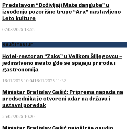
Predstavom “Doživljaji Mate dangube” u
izvođenju pozorišne trupe “Ara” nastavljeno
Leto kulture
07/08/2026 13:55
NAJČITANIJE
Hotel-restoran “Zaks” u Velikom Šiljegovcu –
jedinstveno mesto gde se spajaju priroda i
gastronomija
16/11/2025 10:04
16/11/2025 11:32
Ministar Bratislav Gašić: Priprema napada na
predsednika je otvoreni udar na državu i
ustavni poredak
25/02/2026 10:20
Ministar Bratislav Gašić najoštrije osudio