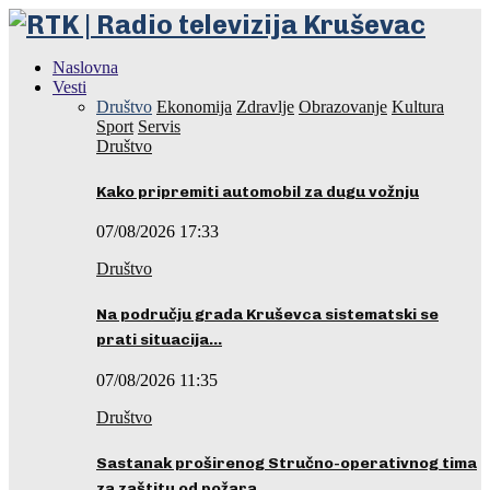
Naslovna
Vesti
Društvo
Ekonomija
Zdravlje
Obrazovanje
Kultura
Sport
Servis
Društvo
Kako pripremiti automobil za dugu vožnju
07/08/2026 17:33
Društvo
Na području grada Kruševca sistematski se
prati situacija…
07/08/2026 11:35
Društvo
Sastanak proširenog Stručno-operativnog tima
za zaštitu od požara