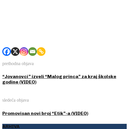
prethodna objava
“Jovanovci” izveli “Malog princa” za kraj školske
godine (VIDEO)
sledeća objava
Promovisan novi broj “Etik”-a (VIDEO)
ARHIVA