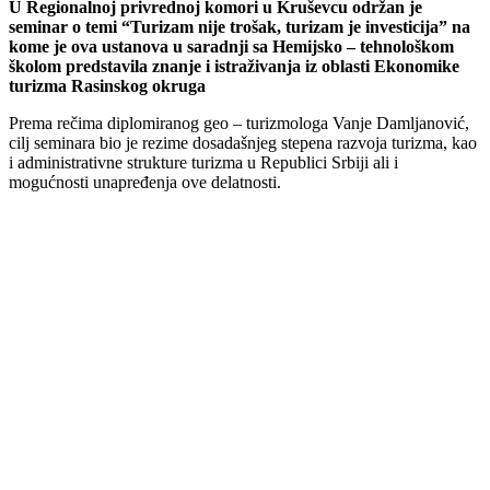
U Regionalnoj privrednoj komori u Kruševcu održan je
seminar o temi “Turizam nije trošak, turizam je investicija” na
kome je ova ustanova u saradnji sa Hemijsko – tehnološkom
školom predstavila znanje i istraživanja iz oblasti Ekonomike
turizma Rasinskog okruga
Prema rečima diplomiranog geo – turizmologa Vanje Damljanović,
cilj seminara bio je rezime dosadašnjeg stepena razvoja turizma, kao
i administrativne strukture turizma u Republici Srbiji ali i
mogućnosti unapređenja ove delatnosti.