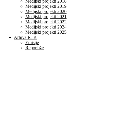
Medijski projekti 2018
Medijski projekti 2019
Medijski projekti 2020
Medijski projekti 2021
Medijski projekti 2022
Medijski projekti 2024
Medijski projekti 2025
Arhiva RTK
Emisije
Reportaže