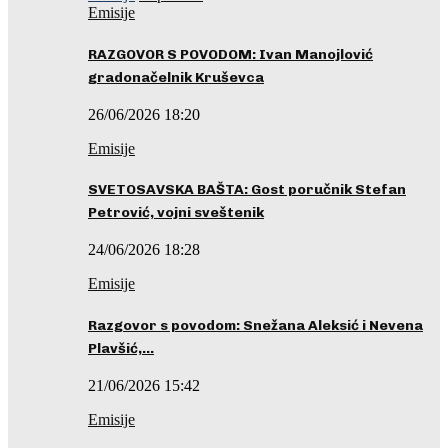
Emisije
RAZGOVOR S POVODOM: Ivan Manojlović
gradonačelnik Kruševca
26/06/2026 18:20
Emisije
SVETOSAVSKA BAŠTA: Gost poručnik Stefan
Petrović, vojni sveštenik
24/06/2026 18:28
Emisije
Razgovor s povodom: Snežana Aleksić i Nevena
Plavšić,…
21/06/2026 15:42
Emisije