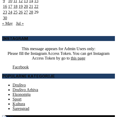
9
10
11
12
13
14
15
16
17
18
19
20
21
22
23
24
25
26
27
28
29
30
« May
Jul »
INSTAGRAM
This message appears for Admin Users only:
Please fill the Instagram Access Token. You can get Instagram
Access Token by go to
this page
Facebook
POPULARNE KATEGORIJE
Društvo
Društvo Arhiva
Ekonomija
Sport
Kultura
Šarengrad