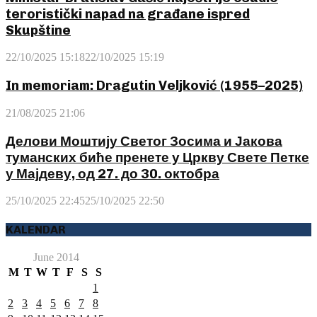
teroristički napad na građane ispred
Skupštine
22/10/2025 15:18
22/10/2025 15:19
In memoriam: Dragutin Veljković (1955–2025)
21/08/2025 21:06
Делови Моштију Светог Зосима и Јакова
туманских биће пренете у Цркву Свете Петке
у Мајдеву, од 27. до 30. октобра
25/10/2025 22:45
25/10/2025 22:50
KALENDAR
June 2014
M
T
W
T
F
S
S
1
2
3
4
5
6
7
8