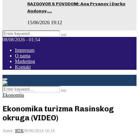
RAZGOVOR S POVODOM: Ana Prvanov i Darko
Andonov,…
15/06/2026 19:12
Search
Pretraga
for:
08/08/2026 - 01:54
Impresum
O nama
Marketing
Kontakt
Facebook
Instagram
Youtube
Primary
Menu
Search
Pretraga
for:
Ekonomija
Ekonomika turizma Rasinskog
okruga (VIDEO)
Autor:
RTK
06/06/2014 16:14