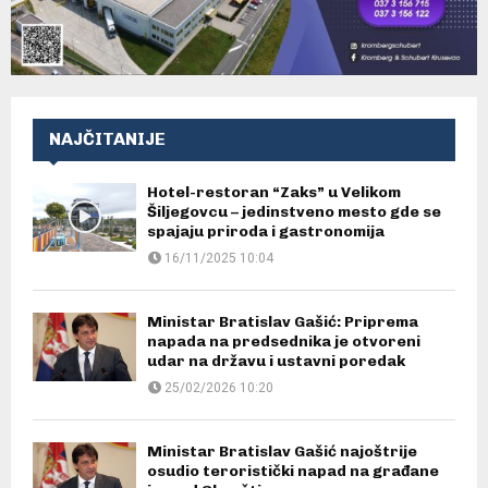
NAJČITANIJE
Hotel-restoran “Zaks” u Velikom
Šiljegovcu – jedinstveno mesto gde se
spajaju priroda i gastronomija
16/11/2025 10:04
Ministar Bratislav Gašić: Priprema
napada na predsednika je otvoreni
udar na državu i ustavni poredak
25/02/2026 10:20
Ministar Bratislav Gašić najoštrije
osudio teroristički napad na građane