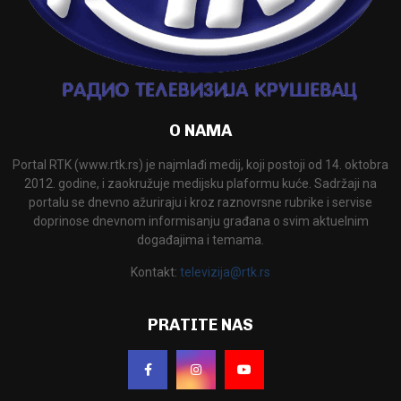
O NAMA
Portal RTK (www.rtk.rs) je najmlađi medij, koji postoji od 14. oktobra
2012. godine, i zaokružuje medijsku plaformu kuće. Sadržaji na
portalu se dnevno ažuriraju i kroz raznovrsne rubrike i servise
doprinose dnevnom informisanju građana o svim aktuelnim
događajima i temama.
Kontakt:
televizija@rtk.rs
PRATITE NAS