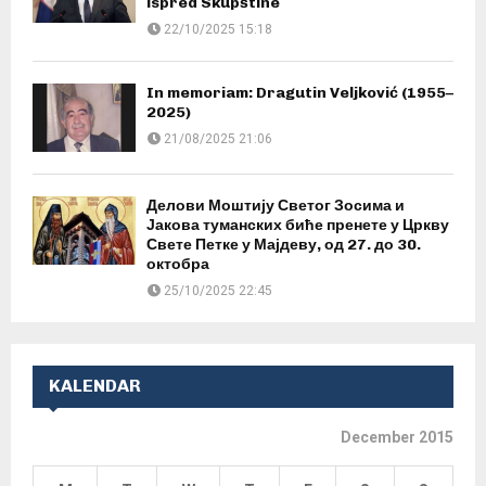
ispred Skupštine
22/10/2025 15:18
In memoriam: Dragutin Veljković (1955–
2025)
21/08/2025 21:06
Делови Моштију Светог Зосима и
Јакова туманских биће пренете у Цркву
Свете Петке у Мајдеву, од 27. до 30.
октобра
25/10/2025 22:45
KALENDAR
December 2015