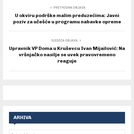
PRETHODNA OBJAVA
U okviru podrške malim preduzećima: Javni
poziv za učešće u programu nabavke opreme
SLEDEĆA OBJAVA
Upravnik VP Doma u Kruševcu Ivan Mijailović: Na
vršnjačko nasilje se uvek pravovremeno
reaguje
ARHIVA