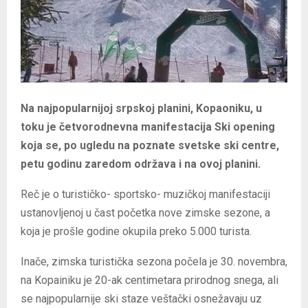
Na najpopularnijoj srpskoj planini, Kopaoniku, u
toku je četvorodnevna manifestacija Ski opening
koja se, po ugledu na poznate svetske ski centre,
petu godinu zaredom održava i na ovoj planini.
Reč je o turističko- sportsko- muzičkoj manifestaciji
ustanovljenoj u čast početka nove zimske sezone, a
koja je prošle godine okupila preko 5.000 turista.
Inače, zimska turistička sezona počela je 30. novembra,
na Kopainiku je 20-ak centimetara prirodnog snega, ali
se najpopularnije ski staze veštački osnežavaju uz