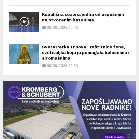
Kupališna sezona jedna od uspešnijih
na otvorenim bazenima
08/08/2026 09:40
Sveta Petka Trnova, zaštitnice žena,
svetiteljka koja je pomagala bolesnima i
siromašnima
08/08/2026 09:30