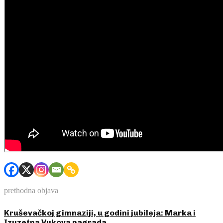
prethodna objava
Kruševačkoj gimnaziji, u godini jubileja: Marka i
Izuzetna Vukova nagrada