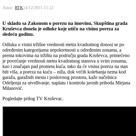
Autor:
RTK
14/12/2015 15:22
U skladu sa Zakonom o porezu na imovinu, Skupština grada
Kruševca donela je odluke koje utiču na visinu poreza za
sledeću godinu.
Odluka o visini tržišne vrednosti metra kvadratnog donosi se po
određenim kategorijama nepokretnosti u određenim zonama, a
prema tokovima na tržištu na području grada Kruševca, primećeno
je povećanje vrednosti metra kvadratnog stanova u svim zonama,
kao i značajan pad prometa kuća, tako da će visina poreza na stan
biti viša, a poreza na kuću – niža, dok većih kolebanja nema kod
garaža, garažnih mesta i poslovnog prostora, kaže načelnica
Odeljenja za utvrđivanje, naplatu i kontrolu javnih prihoda Mirjana
Milanović.
Pogledajte prilog TV Kruševac.