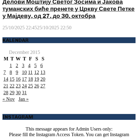
Делови Моштију Светог Зосима и Јакова
туманских биће пренете у Цркву Свете Петке
у Мајдеву, од 27. до 30. октобра
25/10/2025 22:45
25/10/2025 22:50
KALENDAR
December 2015
M
T
W
T
F
S
S
1
2
3
4
5
6
7
8
9
10
11
12
13
14
15
16
17
18
19
20
21
22
23
24
25
26
27
28
29
30
31
« Nov
Jan »
INSTAGRAM
This message appears for Admin Users only:
Please fill the Instagram Access Token. You can get Instagram