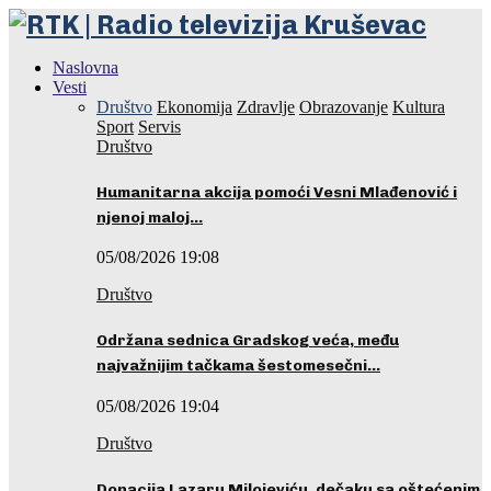
Naslovna
Vesti
Društvo
Ekonomija
Zdravlje
Obrazovanje
Kultura
Sport
Servis
Društvo
Humanitarna akcija pomoći Vesni Mlađenović i
njenoj maloj…
05/08/2026 19:08
Društvo
Održana sednica Gradskog veća, među
najvažnijim tačkama šestomesečni…
05/08/2026 19:04
Društvo
Donacija Lazaru Milojeviću, dečaku sa oštećenim