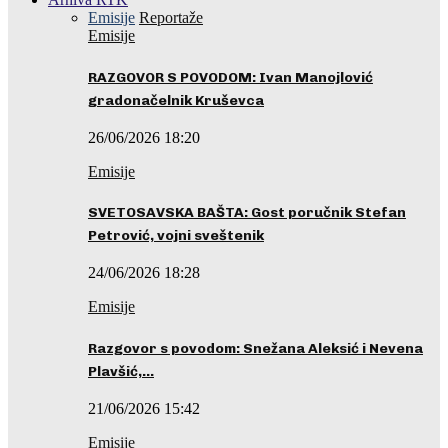
Emisije
Reportaže
Emisije
RAZGOVOR S POVODOM: Ivan Manojlović
gradonačelnik Kruševca
26/06/2026 18:20
Emisije
SVETOSAVSKA BAŠTA: Gost poručnik Stefan
Petrović, vojni sveštenik
24/06/2026 18:28
Emisije
Razgovor s povodom: Snežana Aleksić i Nevena
Plavšić,…
21/06/2026 15:42
Emisije