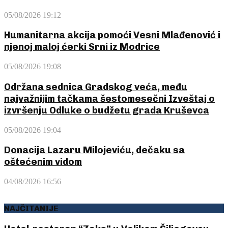
05/08/2026 19:12
Humanitarna akcija pomoći Vesni Mlađenović i
njenoj maloj ćerki Srni iz Modrice
05/08/2026 19:08
Održana sednica Gradskog veća, među
najvažnijim tačkama šestomesečni Izveštaj o
izvršenju Odluke o budžetu grada Kruševca
05/08/2026 19:04
Donacija Lazaru Milojeviću, dečaku sa
oštećenim vidom
04/08/2026 16:56
NAJČITANIJE