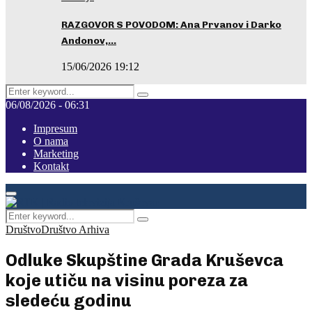
RAZGOVOR S POVODOM: Ana Prvanov i Darko
Andonov,…
15/06/2026 19:12
Search
Pretraga
for:
06/08/2026 - 06:31
Impresum
O nama
Marketing
Kontakt
Facebook
Instagram
Youtube
Primary
Menu
Search
Pretraga
for:
Društvo
Društvo Arhiva
Odluke Skupštine Grada Kruševca
koje utiču na visinu poreza za
sledeću godinu