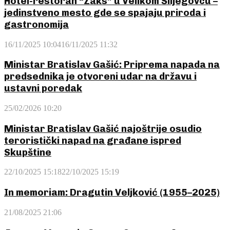
Hotel-restoran “Zaks” u Velikom Šiljegovcu –
jedinstveno mesto gde se spajaju priroda i
gastronomija
16/11/2025 10:04
16/11/2025 11:32
Ministar Bratislav Gašić: Priprema napada na
predsednika je otvoreni udar na državu i
ustavni poredak
25/02/2026 10:20
Ministar Bratislav Gašić najoštrije osudio
teroristički napad na građane ispred
Skupštine
22/10/2025 15:18
22/10/2025 15:19
In memoriam: Dragutin Veljković (1955–2025)
21/08/2025 21:06