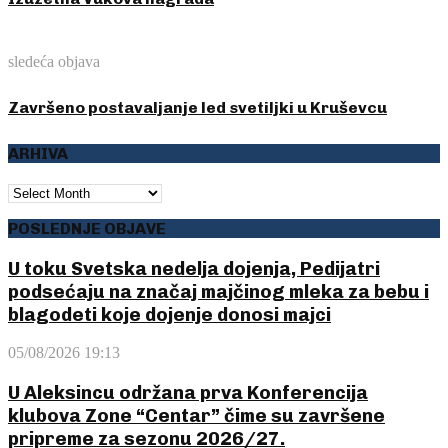
sledeća objava
Završeno postavaljanje led svetiljki u Kruševcu
ARHIVA
ARHIVA
POSLEDNJE OBJAVE
U toku Svetska nedelja dojenja, Pedijatri
podsećaju na značaj majčinog mleka za bebu i
blagodeti koje dojenje donosi majci
05/08/2026 19:13
U Aleksincu održana prva Konferencija
klubova Zone “Centar” čime su završene
pripreme za sezonu 2026/27.