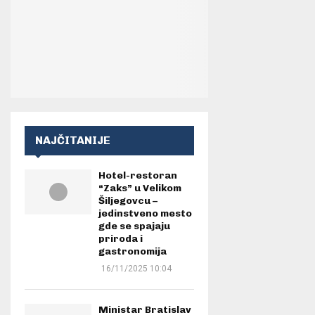
NAJČITANIJE
Hotel-restoran
“Zaks” u Velikom
Šiljegovcu –
jedinstveno mesto
gde se spajaju
priroda i
gastronomija
16/11/2025 10:04
Ministar Bratislav