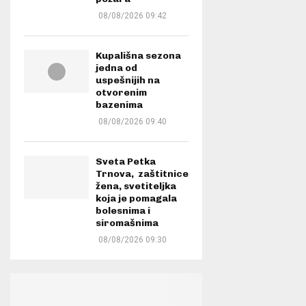
08/08/2026 09:42
Kupališna sezona
jedna od
uspešnijih na
otvorenim
bazenima
08/08/2026 09:40
Sveta Petka
Trnova, zaštitnice
žena, svetiteljka
koja je pomagala
bolesnima i
siromašnima
08/08/2026 09:30