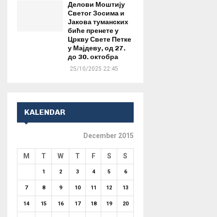
Делови Моштију
Светог Зосима и
Јакова туманских
биће пренете у
Цркву Свете Петке
у Мајдеву, од 27.
до 30. октобра
25/10/2025 22:45
KALENDAR
December 2015
M
T
W
T
F
S
S
1
2
3
4
5
6
7
8
9
10
11
12
13
14
15
16
17
18
19
20