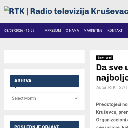
08/08/2026 - 16:59
IMPRESUM
O NAMA
MARKETING
KONTAKT
Šarengrad
Da sve 
najbolj
ARHIVA
Autor:
RTK
27/1
Predstojeći no
Kruševcu, prem
Organizacioni 
POSLEDNJE OBJAVE
sve uslove, ka