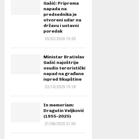
Gašić: Priprema
napada na
predsednika je
otvoreni udar na
državu i ustavni
poredak
25/02/2026 10:20
Ministar Bratislav
Gašić najoštrije
osudio teroristički
napad na građane
ispred Skupštine
22/10/2025 15:18
In memoriam:
Dragutin Veljković
(1955–2025)
21/08/2025 21:06