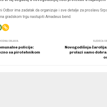
ni Odbor ima zadatak da organizuje i sve detalje za proslavu Sr
 na gradskom trgu nastupiti Amadeus bend.
HODNA OBJAVA
SLEDEĆA O
omunalne policije:
Novogodišnja čarolija
zno sa pirotehnikom
prolazi samo dobra
o