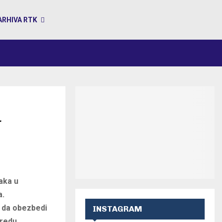
ARHIVA RTK
FAC
IN
Y
u
aka u
a.
k da obezbedi
INSTAGRAM
 redu.