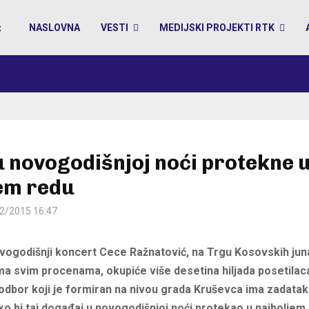
NASLOVNA
VESTI
MEDIJSKI PROJEKTI RTK
u novogodišnjoj noći protekne 
em redu
2/2015 16:47
vogodišnji koncert Cece Ražnatović, na Trgu Kosovskih jun
a svim procenama, okupiće više desetina hiljada posetilac
odbor koji je formiran na nivou grada Kruševca ima zadata
ko bi taj događaj u novogodišnjoj noći protekao u najboljem