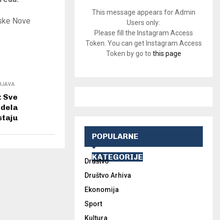
This message appears for Admin
pske Nove
Users only:
Please fill the Instagram Access
Token. You can get Instagram Access
Token by go to
this page
BJAVA
: Sve
 dela
staju
POPULARNE
KATEGORIJE
Društvo
Društvo Arhiva
Ekonomija
Sport
Kultura