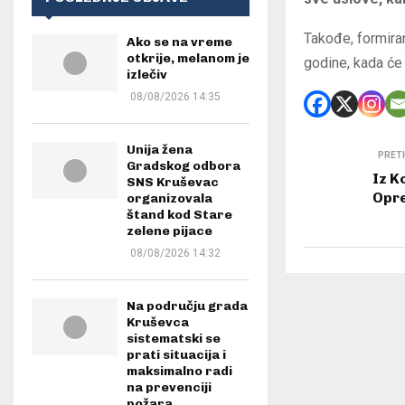
Takođe, formira
Ako se na vreme
otkrije, melanom je
godine, kada će
izlečiv
08/08/2026 14:35
Unija žena
PRET
Gradskog odbora
Iz K
SNS Kruševac
Opre
organizovala
štand kod Stare
zelene pijace
08/08/2026 14:32
Na području grada
Kruševca
sistematski se
prati situacija i
maksimalno radi
na prevenciji
požara