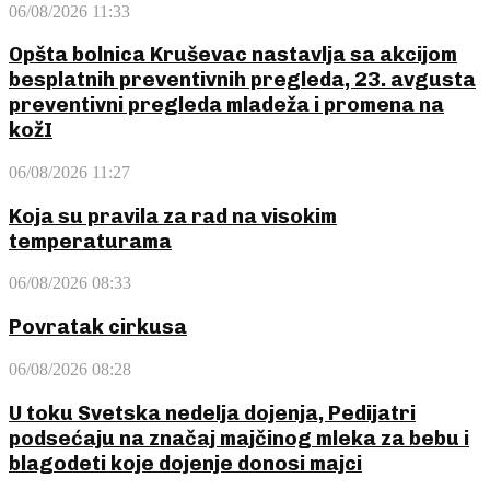
06/08/2026 11:33
Opšta bolnica Kruševac nastavlja sa akcijom
besplatnih preventivnih pregleda, 23. avgusta
preventivni pregleda mladeža i promena na
kožI
06/08/2026 11:27
Koja su pravila za rad na visokim
temperaturama
06/08/2026 08:33
Povratak cirkusa
06/08/2026 08:28
U toku Svetska nedelja dojenja, Pedijatri
podsećaju na značaj majčinog mleka za bebu i
blagodeti koje dojenje donosi majci