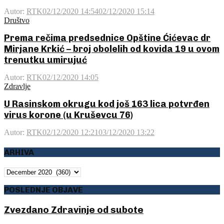
Autor:
RTK
02/12/2020 14:54
02/12/2020 15:14
Društvo
Prema rečima predsednice Opštine Ćićevac dr
Mirjane Krkić – broj obolelih od kovida 19 u ovom
trenutku umirujuć
Autor:
RTK
02/12/2020 14:05
Zdravlje
U Rasinskom okrugu kod još 163 lica potvrđen
virus korone (u Kruševcu 76)
Autor:
RTK
02/12/2020 12:21
03/12/2020 13:22
ARHIVA
ARHIVA
POSLEDNJE OBJAVE
Zvezdano Zdravinje od subote