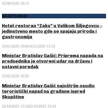
05/08/2026 19:13
NAJČITANIJE
Hotel-restoran “Zaks” u Velikom Šiljegovcu –
jedinstveno mesto gde se spajaju priroda i
gastronomija
16/11/2025 10:04
16/11/2025 11:32
Ministar Bratislav Gašić: Priprema napada na
predsednika je otvoreni udar na državu i
ustavni poredak
25/02/2026 10:20
Ministar Bratislav Gašić najoštrije osudio
teroristički napad na građane ispred
Skupštine
22/10/2025 15:18
22/10/2025 15:19