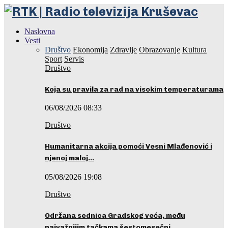
Naslovna
Vesti
Društvo
Ekonomija
Zdravlje
Obrazovanje
Kultura
Sport
Servis
Društvo
Koja su pravila za rad na visokim temperaturama
06/08/2026 08:33
Društvo
Humanitarna akcija pomoći Vesni Mlađenović i
njenoj maloj…
05/08/2026 19:08
Društvo
Održana sednica Gradskog veća, među
najvažnijim tačkama šestomesečni…