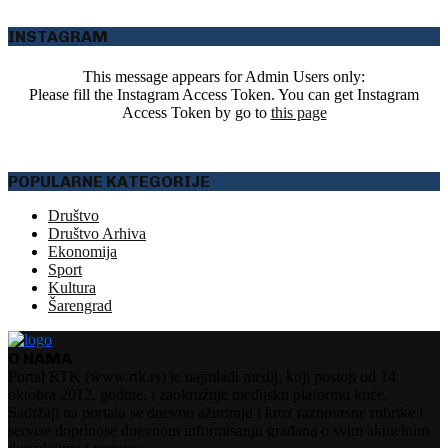
INSTAGRAM
This message appears for Admin Users only:
Please fill the Instagram Access Token. You can get Instagram
Access Token by go to
this page
POPULARNE KATEGORIJE
Društvo
Društvo Arhiva
Ekonomija
Sport
Kultura
Šarengrad
O NAMA
Portal RTK (www.rtk.rs) je najmlađi medij, koji postoji od 14.
oktobra 2012. godine, i zaokružuje medijsku plaformu kuće.
Sadržaji na portalu se dnevno ažuriraju i kroz raznovrsne rubrike i
servise doprinose dnevnom informisanju građana o svim aktuelnim