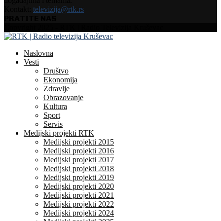
događajima i temama.
Kontakt:
televizija@rtk.rs
PRATITE NAS
Facebook
Instagram
Youtube
Copyright 2025 - RTK | Radio Televizija Kruševac
Naslovna
Vesti
Društvo
Ekonomija
Zdravlje
Obrazovanje
Kultura
Sport
Servis
Medijski projekti RTK
Medijski projekti 2015
Medijski projekti 2016
Medijski projekti 2017
Medijski projekti 2018
Medijski projekti 2019
Medijski projekti 2020
Medijski projekti 2021
Medijski projekti 2022
Medijski projekti 2024