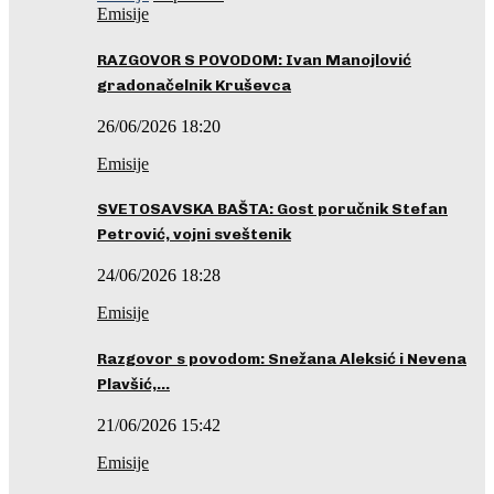
Emisije
RAZGOVOR S POVODOM: Ivan Manojlović
gradonačelnik Kruševca
26/06/2026 18:20
Emisije
SVETOSAVSKA BAŠTA: Gost poručnik Stefan
Petrović, vojni sveštenik
24/06/2026 18:28
Emisije
Razgovor s povodom: Snežana Aleksić i Nevena
Plavšić,…
21/06/2026 15:42
Emisije