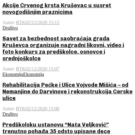
Akcije Crvenog krsta Kruševac u susret
novogodišnjim praznicima
Autor:
RTK
02/12/2020 15:12
Društvo
Savet za bezbednost saobraćaja grada
Kruševca organizuje nagradni likovni, video i
foto konkurs za predškolce, osnovce i
srednjoškolce
Autor:
RTK
02/12/2020 15:07
Ekonomija
Ekonomija
Rehabilitacija Pećke i Ulice Vojvode Mišića – od
Nemanjine do Darvinove i rekonstrukcija Cerske
ulice
Autor:
RTK
02/12/2020 15:00
Društvo
Predškolsku ustanovu “Nata Veljković”
trenutno pohađa 35 odsto upisane dece