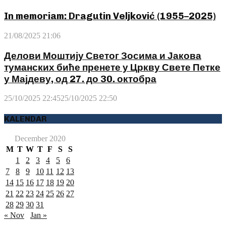
In memoriam: Dragutin Veljković (1955–2025)
21/08/2025 21:06
Делови Моштију Светог Зосима и Јакова
туманских биће пренете у Цркву Свете Петке
у Мајдеву, од 27. до 30. октобра
25/10/2025 22:45
25/10/2025 22:50
KALENDAR
December 2020
M
T
W
T
F
S
S
1
2
3
4
5
6
7
8
9
10
11
12
13
14
15
16
17
18
19
20
21
22
23
24
25
26
27
28
29
30
31
« Nov
Jan »