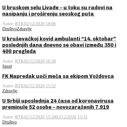
U bruskom selu Livađe – u toku su radovi na
nasipanju i proširenju seoskog puta
Autor:
RTK
02/12/2020 18:06
Društvo
Zdravlje
U kruševačkoj kovid ambulanti “14. oktobar”
poslednjih dana dnevno se obavi između 350 i
400 pregleda
Autor:
RTK
02/12/2020 16:39
Sport
FK Napredak uoči meča sa ekipom Voždovca
Autor:
RTK
02/12/2020 15:32
Zdravlje
U Srbiji uposlednja 24 časa od koronavirusa
preminule 52 osobe – novozaraženih 7.919
Autor:
RTK
02/12/2020 15:28
03/12/2020 15:31
Društvo