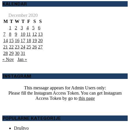
KALENDAR
December 2020
M
T
W
T
F
S
S
1
2
3
4
5
6
7
8
9
10
11
12
13
14
15
16
17
18
19
20
21
22
23
24
25
26
27
28
29
30
31
« Nov
Jan »
INSTAGRAM
This message appears for Admin Users only:
Please fill the Instagram Access Token. You can get Instagram
Access Token by go to
this page
POPULARNE KATEGORIJE
Društvo