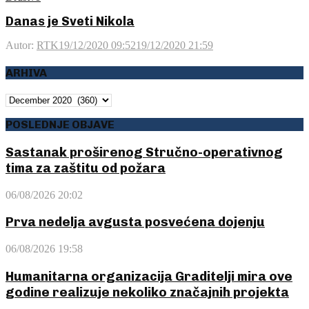
Danas je Sveti Nikola
Autor:
RTK
19/12/2020 09:52
19/12/2020 21:59
ARHIVA
ARHIVA
POSLEDNJE OBJAVE
Sastanak proširenog Stručno-operativnog
tima za zaštitu od požara
06/08/2026 20:02
Prva nedelja avgusta posvećena dojenju
06/08/2026 19:58
Humanitarna organizacija Graditelji mira ove
godine realizuje nekoliko značajnih projekta