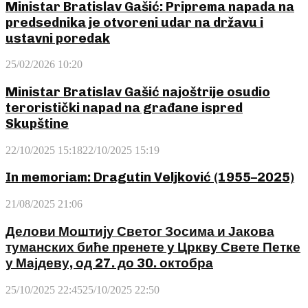
Ministar Bratislav Gašić: Priprema napada na
predsednika je otvoreni udar na državu i
ustavni poredak
25/02/2026 10:20
Ministar Bratislav Gašić najoštrije osudio
teroristički napad na građane ispred
Skupštine
22/10/2025 15:18
22/10/2025 15:19
In memoriam: Dragutin Veljković (1955–2025)
21/08/2025 21:06
Делови Моштију Светог Зосима и Јакова
туманских биће пренете у Цркву Свете Петке
у Мајдеву, од 27. до 30. октобра
25/10/2025 22:45
25/10/2025 22:50