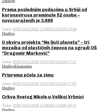
Zdravlje
Prema poslednjim podacima u Srbiji od
koronavirusa preminule 52 osobe –
novozaraženih je 3.888
Autor:
RTK
19/12/2020 15:09
20/12/2020 15:49
Društvo
U okviru projekta “Ne ljuti planetu” – tri
mozaika od plastičnih čepova na ogradi OŠ
“Dragomir Marković”
Autor:
RTK
19/12/2020 15:07
18/12/2020 17:17
Društvo
Ekonomija
Priprema pčela za zimu
Autor:
RTK
19/12/2020 14:57
18/12/2020 17:07
Društvo
Crkva Svetog Nikole u Velikoj Vrbnici
Autor:
RTK
19/12/2020 12:00
18/12/2020 18:11
Društvo