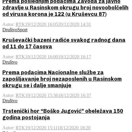
Prema poslednjim podacima Zavoda za javno
zdravlje u Rasinskom okrugu broj novoobolčelih
od virusa korona je 122 (u Kruševcu 87)
Autor:
RTK
19/12/2020 16:05
20/12/2020 14:31
Društvo
Sport
Kruševački bazeni radiće svakog radnog dana
od 11 do 17 časova
Autor:
RTK
19/12/2020 16:00
19/12/2020 16:17
Društvo
Prema podacima Nacionalne službe za
zapošljavanje broj nezaposlenih u Rasinskom
okrugu se i dalje smanjuje
Autor:
RTK
19/12/2020 15:36
18/12/2020 16:37
Društvo
Trstenički hor “Boško Jugović” obeležava 150
godina postojanja
Autor:
RTK
19/12/2020 15:11
18/12/2020 18:20