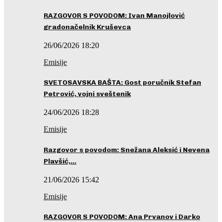
RAZGOVOR S POVODOM: Ivan Manojlović
gradonačelnik Kruševca
26/06/2026 18:20
Emisije
SVETOSAVSKA BAŠTA: Gost poručnik Stefan
Petrović, vojni sveštenik
24/06/2026 18:28
Emisije
Razgovor s povodom: Snežana Aleksić i Nevena
Plavšić,…
21/06/2026 15:42
Emisije
RAZGOVOR S POVODOM: Ana Prvanov i Darko