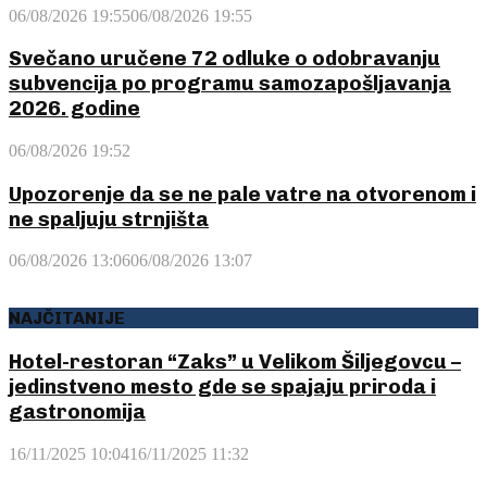
06/08/2026 19:55
06/08/2026 19:55
Svečano uručene 72 odluke o odobravanju
subvencija po programu samozapošljavanja
2026. godine
06/08/2026 19:52
Upozorenje da se ne pale vatre na otvorenom i
ne spaljuju strnjišta
06/08/2026 13:06
06/08/2026 13:07
NAJČITANIJE
Hotel-restoran “Zaks” u Velikom Šiljegovcu –
jedinstveno mesto gde se spajaju priroda i
gastronomija
16/11/2025 10:04
16/11/2025 11:32