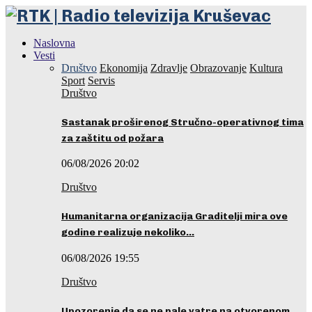
Naslovna
Vesti
Društvo
Ekonomija
Zdravlje
Obrazovanje
Kultura
Sport
Servis
Društvo
Sastanak proširenog Stručno-operativnog tima
za zaštitu od požara
06/08/2026 20:02
Društvo
Humanitarna organizacija Graditelji mira ove
godine realizuje nekoliko…
06/08/2026 19:55
Društvo
Upozorenje da se ne pale vatre na otvorenom…