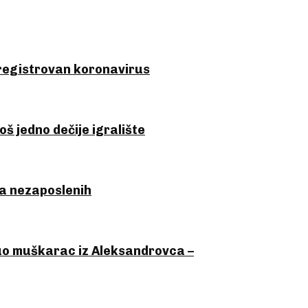
 registrovan koronavirus
š jedno dečije igralište
oja nezaposlenih
uo muškarac iz Aleksandrovca –