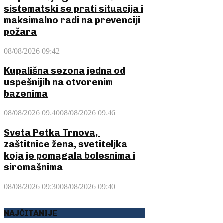
sistematski se prati situacija i
maksimalno radi na prevenciji
požara
08/08/2026 09:42
Kupališna sezona jedna od
uspešnijih na otvorenim
bazenima
08/08/2026 09:40
08/08/2026 09:46
Sveta Petka Trnova,
zaštitnice žena, svetiteljka
koja je pomagala bolesnima i
siromašnima
08/08/2026 09:30
08/08/2026 09:40
NAJČITANIJE