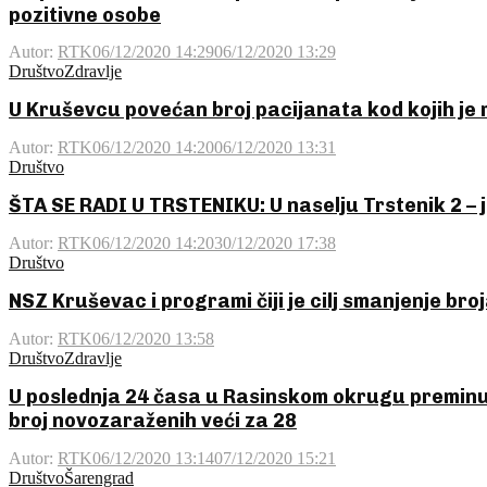
pozitivne osobe
Autor:
RTK
06/12/2020 14:29
06/12/2020 13:29
Društvo
Zdravlje
U Kruševcu povećan broj pacijanata kod kojih je
Autor:
RTK
06/12/2020 14:20
06/12/2020 13:31
Društvo
ŠTA SE RADI U TRSTENIKU: U naselju Trstenik 2 – jo
Autor:
RTK
06/12/2020 14:20
30/12/2020 17:38
Društvo
NSZ Kruševac i programi čiji je cilj smanjenje br
Autor:
RTK
06/12/2020 13:58
Društvo
Zdravlje
U poslednja 24 časa u Rasinskom okrugu premin
broj novozaraženih veći za 28
Autor:
RTK
06/12/2020 13:14
07/12/2020 15:21
Društvo
Šarengrad