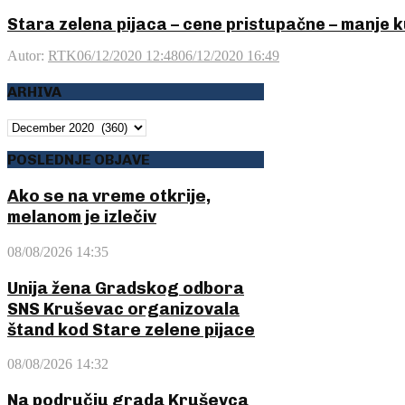
Stara zelena pijaca – cene pristupačne – manje 
Autor:
RTK
06/12/2020 12:48
06/12/2020 16:49
ARHIVA
ARHIVA
POSLEDNJE OBJAVE
Ako se na vreme otkrije,
melanom je izlečiv
08/08/2026 14:35
Unija žena Gradskog odbora
SNS Kruševac organizovala
štand kod Stare zelene pijace
08/08/2026 14:32
Na području grada Kruševca