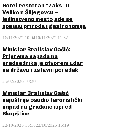
Hotel-restoran “Zaks” u
Velikom Šiljegovcu –
jedinstveno mesto gde se
spajaju priroda i gastronomija
16/11/2025 10:04
16/11/2025 11:32
Ministar Bratislav Gašić:
Priprema napada na
predsednika je otvoreni udar
na državu i ustavni poredak
25/02/2026 10:20
Ministar Bratislav Gašić
najoštrije osudio teroristički
napad na građane ispred
Skupštine
22/10/2025 15:18
22/10/2025 15:19