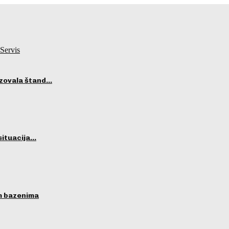
Servis
izovala štand…
situacija…
im bazenima