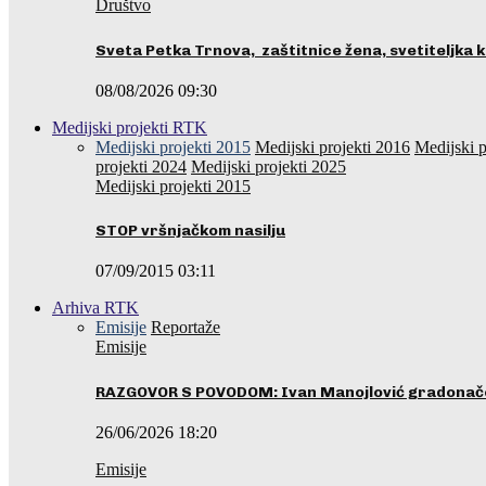
Društvo
Sveta Petka Trnova, zaštitnice žena, svetiteljka k
08/08/2026 09:30
Medijski projekti RTK
Medijski projekti 2015
Medijski projekti 2016
Medijski p
projekti 2024
Medijski projekti 2025
Medijski projekti 2015
STOP vršnjačkom nasilju
07/09/2015 03:11
Arhiva RTK
Emisije
Reportaže
Emisije
RAZGOVOR S POVODOM: Ivan Manojlović gradonače
26/06/2026 18:20
Emisije