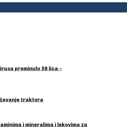
irusa preminulo 58 lica –
ležavanje traktora
minima i mineralima i lekovima za