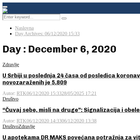
Facebook
Instagram
Youtube
Primary
Menu
Search
Pretraga
for:
Naslovna
Day Archives: 06/12/2020 15:33
Day : December 6, 2020
Zdravlje
U Srbiji u poslednja 24 časa od posledica koronav
novozaraženih je 5.809
Autor:
RTK
06/12/2020 15:33
28/05/2025 17:21
Društvo
“Čuvaj sebe, misli na druge”: Signalizacija i obe
Autor:
RTK
06/12/2020 14:33
06/12/2020 13:38
Društvo
Zdravlje
U apotekama DR MAKS povećana potražnja za vita