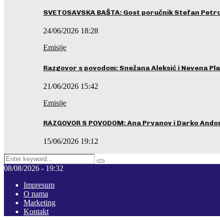
SVETOSAVSKA BAŠTA: Gost poručnik Stefan Petrovi
24/06/2026 18:28
Emisije
Razgovor s povodom: Snežana Aleksić i Nevena Pla
21/06/2026 15:42
Emisije
RAZGOVOR S POVODOM: Ana Prvanov i Darko Ando
15/06/2026 19:12
Search
Pretraga
for:
08/08/2026 - 19:32
Impresum
O nama
Marketing
Kontakt