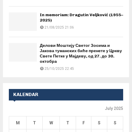
In memoriam: Dragutin Veljković (1955–
2025)
21/08/2025 21:06
Делови Моштију Светог Зосима и
Јакова туманских биће пренете у Цркву
Свете Петке у Мајдеву, од 27. до 30.
октобра
25/10/2025 22:45
KALENDAR
July 2025
M
T
W
T
F
S
S