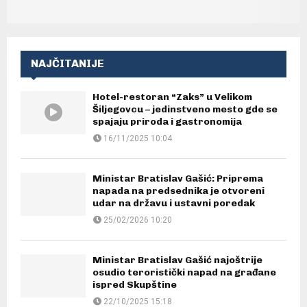
NAJČITANIJE
Hotel-restoran “Zaks” u Velikom
Šiljegovcu – jedinstveno mesto gde se
spajaju priroda i gastronomija
16/11/2025 10:04
Ministar Bratislav Gašić: Priprema
napada na predsednika je otvoreni
udar na državu i ustavni poredak
25/02/2026 10:20
Ministar Bratislav Gašić najoštrije
osudio teroristički napad na građane
ispred Skupštine
22/10/2025 15:18