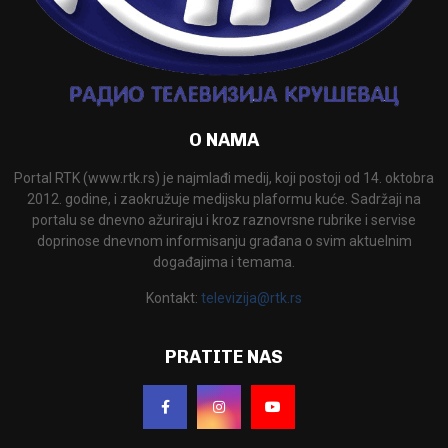
O NAMA
Portal RTK (www.rtk.rs) je najmlađi medij, koji postoji od 14. oktobra
2012. godine, i zaokružuje medijsku plaformu kuće. Sadržaji na
portalu se dnevno ažuriraju i kroz raznovrsne rubrike i servise
doprinose dnevnom informisanju građana o svim aktuelnim
događajima i temama.
Kontakt:
televizija@rtk.rs
PRATITE NAS