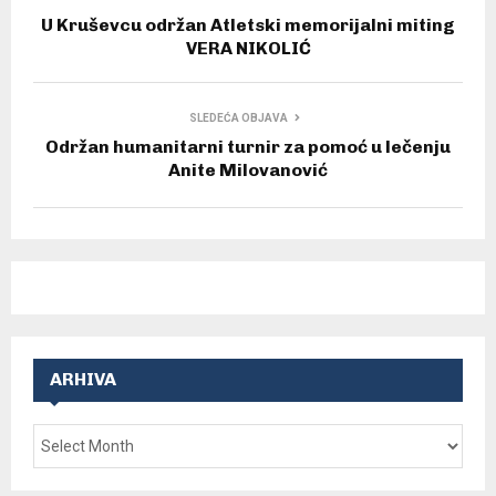
U Kruševcu održan Atletski memorijalni miting
VERA NIKOLIĆ
SLEDEĆA OBJAVA
Održan humanitarni turnir za pomoć u lečenju
Anite Milovanović
ARHIVA