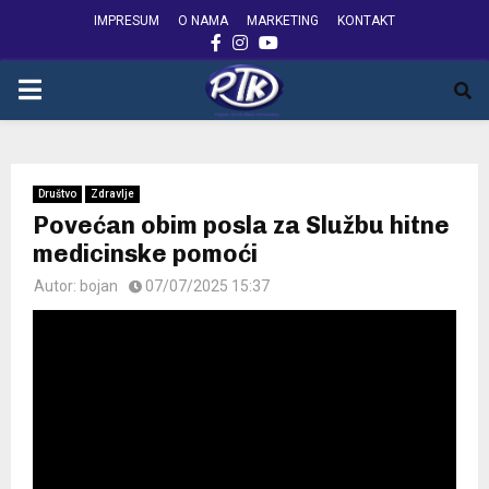
IMPRESUM
O NAMA
MARKETING
KONTAKT
FACEBOOK
INSTAGRAM
YOUTUBE
PRIMARY
MENU
Društvo
Zdravlje
Povećan obim posla za Službu hitne
medicinske pomoći
Autor:
bojan
07/07/2025 15:37