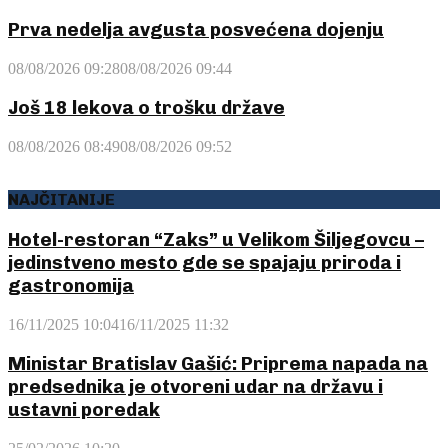
Prva nedelja avgusta posvećena dojenju
08/08/2026 09:28
08/08/2026 09:44
Još 18 lekova o trošku države
08/08/2026 08:49
08/08/2026 09:52
NAJČITANIJE
Hotel-restoran “Zaks” u Velikom Šiljegovcu –
jedinstveno mesto gde se spajaju priroda i
gastronomija
16/11/2025 10:04
16/11/2025 11:32
Ministar Bratislav Gašić: Priprema napada na
predsednika je otvoreni udar na državu i
ustavni poredak