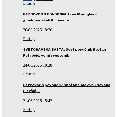
Emisije
RAZGOVOR S POVODOM: Ivan Manojlović
gradonačelnik Kruševca
26/06/2026 18:20
Emisije
SVETOSAVSKA BAŠTA: Gost poručnik Stefan
Petrović, vojni sveštenik
24/06/2026 18:28
Emisije
Razgovor s povodom: Snežana Aleksić i Nevena
Plavšić,…
21/06/2026 15:42
Emisije