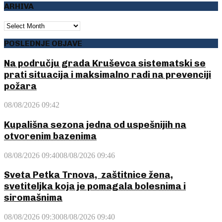
ARHIVA
ARHIVA
POSLEDNJE OBJAVE
Na području grada Kruševca sistematski se
prati situacija i maksimalno radi na prevenciji
požara
08/08/2026 09:42
Kupališna sezona jedna od uspešnijih na
otvorenim bazenima
08/08/2026 09:40
08/08/2026 09:46
Sveta Petka Trnova, zaštitnice žena,
svetiteljka koja je pomagala bolesnima i
siromašnima
08/08/2026 09:30
08/08/2026 09:40