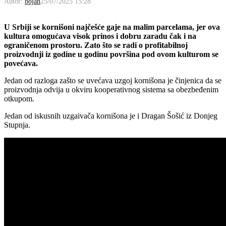
Autor:
bojan
25/07/2025 15:28
U Srbiji se kornišoni najčešće gaje na malim parcelama, jer ova
kultura omogućava visok prinos i dobru zaradu čak i na
ograničenom prostoru. Zato što se radi o profitabilnoj
proizvodnji iz godine u godinu površina pod ovom kulturom se
povećava.
Jedan od razloga zašto se uvećava uzgoj kornišona je činjenica da se
proizvodnja odvija u okviru kooperativnog sistema sa obezbeđenim
otkupom.
Jedan od iskusnih uzgaivača kornišona je i Dragan Šošić iz Donjeg
Stupnja.