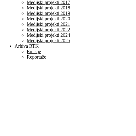
Medijski projekti 2017
Medijski projekti 2018
Medijski projekti 2019
Medijski projekti 2020
Medijski projekti 2021
Medijski projekti 2022
Medijski projekti 2024
Medijski projekti 2025
Arhiva RTK
Emisije
Reportaže