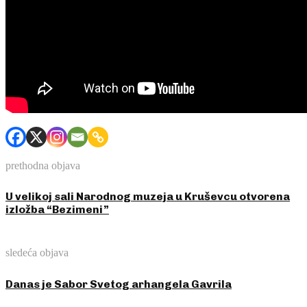
prethodna objava
U velikoj sali Narodnog muzeja u Kruševcu otvorena
izložba “Bezimeni”
sledeća objava
Danas je Sabor Svetog arhangela Gavrila