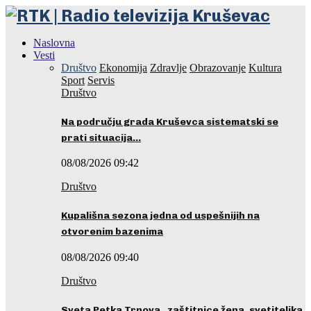
Naslovna
Vesti
Društvo
Ekonomija
Zdravlje
Obrazovanje
Kultura
Sport
Servis
Društvo
Na području grada Kruševca sistematski se
prati situacija…
08/08/2026 09:42
Društvo
Kupališna sezona jedna od uspešnijih na
otvorenim bazenima
08/08/2026 09:40
Društvo
Sveta Petka Trnova, zaštitnice žena, svetiteljka