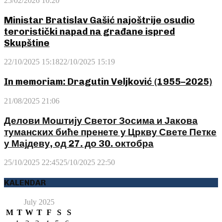
25/02/2026 10:20
Ministar Bratislav Gašić najoštrije osudio
teroristički napad na građane ispred
Skupštine
22/10/2025 15:18
22/10/2025 15:19
In memoriam: Dragutin Veljković (1955–2025)
21/08/2025 21:06
Делови Моштију Светог Зосима и Јакова
туманских биће пренете у Цркву Свете Петке
у Мајдеву, од 27. до 30. октобра
25/10/2025 22:45
25/10/2025 22:50
KALENDAR
July 2025
M
T
W
T
F
S
S