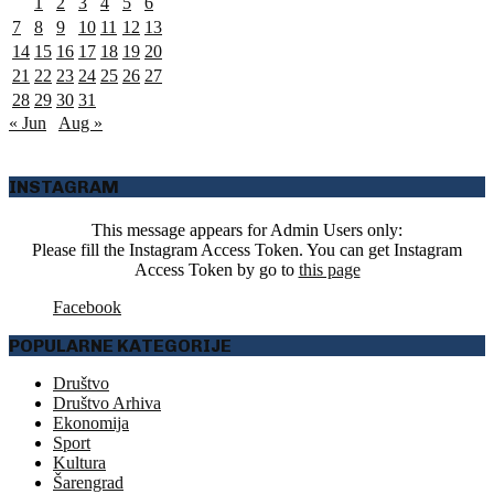
1
2
3
4
5
6
7
8
9
10
11
12
13
14
15
16
17
18
19
20
21
22
23
24
25
26
27
28
29
30
31
« Jun
Aug »
INSTAGRAM
This message appears for Admin Users only:
Please fill the Instagram Access Token. You can get Instagram
Access Token by go to
this page
Facebook
POPULARNE KATEGORIJE
Društvo
Društvo Arhiva
Ekonomija
Sport
Kultura
Šarengrad