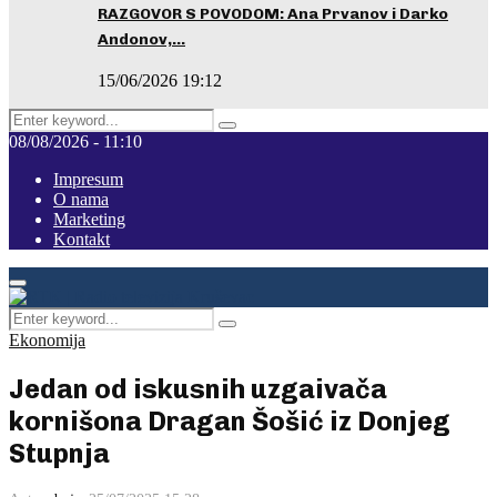
RAZGOVOR S POVODOM: Ana Prvanov i Darko
Andonov,…
15/06/2026 19:12
Search
Pretraga
for:
08/08/2026 - 11:10
Impresum
O nama
Marketing
Kontakt
Facebook
Instagram
Youtube
Primary
Menu
Search
Pretraga
for:
Ekonomija
Jedan od iskusnih uzgaivača
kornišona Dragan Šošić iz Donjeg
Stupnja