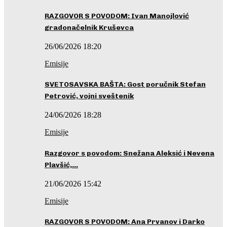
RAZGOVOR S POVODOM: Ivan Manojlović
gradonačelnik Kruševca
26/06/2026 18:20
Emisije
SVETOSAVSKA BAŠTA: Gost poručnik Stefan
Petrović, vojni sveštenik
24/06/2026 18:28
Emisije
Razgovor s povodom: Snežana Aleksić i Nevena
Plavšić,…
21/06/2026 15:42
Emisije
RAZGOVOR S POVODOM: Ana Prvanov i Darko