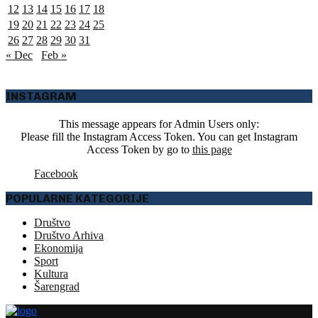
12
13
14
15
16
17
18
19
20
21
22
23
24
25
26
27
28
29
30
31
« Dec
Feb »
INSTAGRAM
This message appears for Admin Users only:
Please fill the Instagram Access Token. You can get Instagram
Access Token by go to
this page
Facebook
POPULARNE KATEGORIJE
Društvo
Društvo Arhiva
Ekonomija
Sport
Kultura
Šarengrad