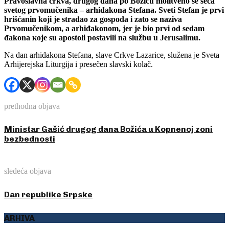
Pravoslavna crkva, drugog dana po Božiću molitveno se seća
svetog prvomučenika – arhiđakona Stefana. Sveti Stefan je prvi
hrišćanin koji je stradao za gospoda i zato se naziva
Prvomučenikom, a arhiđakonom, jer je bio prvi od sedam
đakona које su apostoli postavili na službu u Jerusalimu.
Na dan arhiđakona Stefana, slave Crkve Lazarice, služena je Sveta
Arhijerejska Liturgija i presečen slavski kolač.
prethodna objava
Ministar Gašić drugog dana Božića u Kopnenoj zoni
bezbednosti
sledeća objava
Dan republike Srpske
ARHIVA