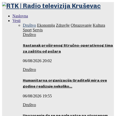
Naslovna
Vesti
Društvo
Ekonomija
Zdravlje
Obrazovanje
Kultura
Sport
Servis
Društvo
Sastanak proširenog Stručno-operativnog tima
za zaštitu od požara
06/08/2026 20:02
Društvo
Humanitarna organizacija Graditelji mira ove
godine realizuje nekoliko…
06/08/2026 19:55
Društvo
Upozorenje da se ne pale vatre na otvorenom…