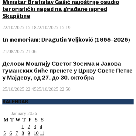
Ministar Bratislav Gašić najoštrije osudio
teroristički napad na građane ispred
Skupštine
22/10/2025 15:18
22/10/2025 15:19
In memoriam: Dragutin Veljković (1955–2025)
21/08/2025 21:06
Делови Моштију Светог Зосима и Јакова
туманских биће пренете у Цркву Свете Петке
у Мајдеву, од 27. до 30. октобра
25/10/2025 22:45
25/10/2025 22:50
KALENDAR
January 2026
M
T
W
T
F
S
S
1
2
3
4
5
6
7
8
9
10
11