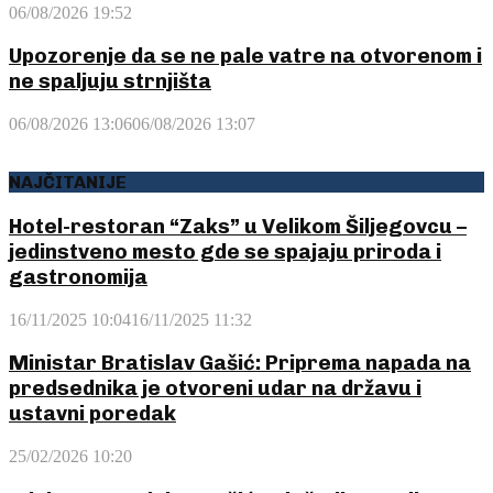
06/08/2026 19:52
Upozorenje da se ne pale vatre na otvorenom i
ne spaljuju strnjišta
06/08/2026 13:06
06/08/2026 13:07
NAJČITANIJE
Hotel-restoran “Zaks” u Velikom Šiljegovcu –
jedinstveno mesto gde se spajaju priroda i
gastronomija
16/11/2025 10:04
16/11/2025 11:32
Ministar Bratislav Gašić: Priprema napada na
predsednika je otvoreni udar na državu i
ustavni poredak
25/02/2026 10:20