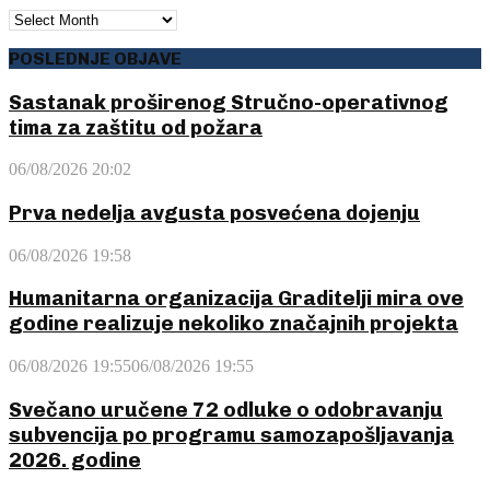
ARHIVA
POSLEDNJE OBJAVE
Sastanak proširenog Stručno-operativnog
tima za zaštitu od požara
06/08/2026 20:02
Prva nedelja avgusta posvećena dojenju
06/08/2026 19:58
Humanitarna organizacija Graditelji mira ove
godine realizuje nekoliko značajnih projekta
06/08/2026 19:55
06/08/2026 19:55
Svečano uručene 72 odluke o odobravanju
subvencija po programu samozapošljavanja
2026. godine