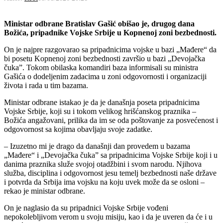
Ministar odbrane Bratislav Gašić obišao je, drugog dana
Božića, pripadnike Vojske Srbije u Kopnenoj zoni bezbednosti.
On je najpre razgovarao sa pripadnicima vojske u bazi „Mađere“ da
bi posetu Kopnenoj zoni bezbednosti završio u bazi „Devojačka
čuka”. Tokom obilaska komandiri baza informisali su ministra
Gašića o dodeljenim zadacima u zoni odgovornosti i organizaciji
života i rada u tim bazama.
Ministar odbrane istakao je da je današnja poseta pripadnicima
Vojske Srbije, koji su i tokom velikog hrišćanskog praznika –
Božića angažovani, prilika da im se oda poštovanje za posvećenost i
odgovornost sa kojima obavljaju svoje zadatke.
– Izuzetno mi je drago da današnji dan provedem u bazama
„Mađere“ i „Devojačka čuka” sa pripadnicima Vojske Srbije koji i u
danima praznika služe svojoj otadžbini i svom narodu. Njihova
služba, disciplina i odgovornost jesu temelj bezbednosti naše države
i potvrda da Srbija ima vojsku na koju uvek može da se osloni –
rekao je ministar odbrane.
On je naglasio da su pripadnici Vojske Srbije vođeni
nepokolebljivom verom u svoju misiju, kao i da je uveren da će i u