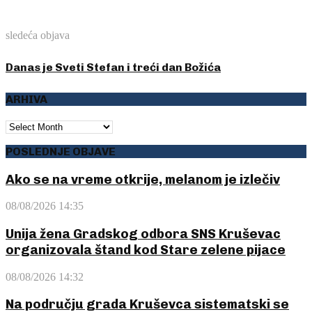
sledeća objava
Danas je Sveti Stefan i treći dan Božića
ARHIVA
ARHIVA
POSLEDNJE OBJAVE
Ako se na vreme otkrije, melanom je izlečiv
08/08/2026 14:35
Unija žena Gradskog odbora SNS Kruševac
organizovala štand kod Stare zelene pijace
08/08/2026 14:32
Na području grada Kruševca sistematski se