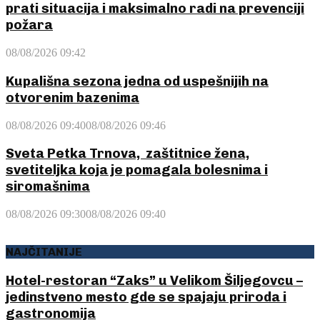
prati situacija i maksimalno radi na prevenciji
požara
08/08/2026 09:42
Kupališna sezona jedna od uspešnijih na
otvorenim bazenima
08/08/2026 09:40
08/08/2026 09:46
Sveta Petka Trnova, zaštitnice žena,
svetiteljka koja je pomagala bolesnima i
siromašnima
08/08/2026 09:30
08/08/2026 09:40
NAJČITANIJE
Hotel-restoran “Zaks” u Velikom Šiljegovcu –
jedinstveno mesto gde se spajaju priroda i
gastronomija