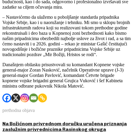
budućnosti, kao i do sada, odgovorno i profesionalno izvršavati sve
zadatke sa ciljem očuvanja mira.
– Nastavićemo da ulažemo u poboljšanje standarda pripadnika
Vojske Srbije, kao i u naoružanje i tehniku. Mi smo u sklopu brojnih
infrastrukturnih radova koji su realizovani tokom prethodne godine
rekonstruisali i deo baza u Kopnenoj zoni bezbednosti kako bismo
našim pripadnicima obezbedili najbolje uslove za život i rad, a sa tim
ćemo nastaviti i u 2026. godini – rekao je ministar Gašić čestitajući
novogodišnje i božićne praznike pripadnicima Vojske Srbije uz
tradicionalni pozdrav „Mir Božiji, Hristos se rodi“.
Današnjem obilasku prisustvovali su komandant Kopnene vojske
general-major Zoran Nasković, načelnik Operativne uprave (J-3)
general-major Gordan Pavlović, komandant Četvrte brigade
kopnene vojske brigadni general Grujica Vuković i šef Kabineta
ministra odbrane pukovnik Nikola Matović.
prethodna objava
Na Božićnom privrednom doručku uručena priznanja
zaslužnim privrednicima Rasinskog okruga