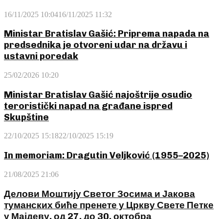
16/11/2025 10:04
16/11/2025 11:32
Ministar Bratislav Gašić: Priprema napada na
predsednika je otvoreni udar na državu i
ustavni poredak
25/02/2026 10:20
Ministar Bratislav Gašić najoštrije osudio
teroristički napad na građane ispred
Skupštine
22/10/2025 15:18
22/10/2025 15:19
In memoriam: Dragutin Veljković (1955–2025)
21/08/2025 21:06
Делови Моштију Светог Зосима и Јакова
туманских биће пренете у Цркву Свете Петке
у Мајдеву, од 27. до 30. октобра