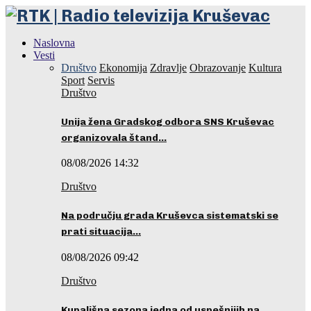
Naslovna
Vesti
Društvo
Ekonomija
Zdravlje
Obrazovanje
Kultura
Sport
Servis
Društvo
Unija žena Gradskog odbora SNS Kruševac
organizovala štand…
08/08/2026 14:32
Društvo
Na području grada Kruševca sistematski se
prati situacija…
08/08/2026 09:42
Društvo
Kupališna sezona jedna od uspešnijih na