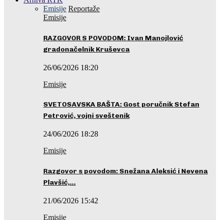
Emisije
Reportaže
Emisije
RAZGOVOR S POVODOM: Ivan Manojlović
gradonačelnik Kruševca
26/06/2026 18:20
Emisije
SVETOSAVSKA BAŠTA: Gost poručnik Stefan
Petrović, vojni sveštenik
24/06/2026 18:28
Emisije
Razgovor s povodom: Snežana Aleksić i Nevena
Plavšić,…
21/06/2026 15:42
Emisije