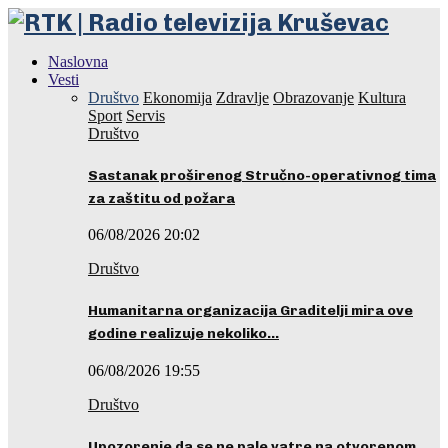
Naslovna
Vesti
Društvo
Ekonomija
Zdravlje
Obrazovanje
Kultura
Sport
Servis
Društvo
Sastanak proširenog Stručno-operativnog tima
za zaštitu od požara
06/08/2026 20:02
Društvo
Humanitarna organizacija Graditelji mira ove
godine realizuje nekoliko…
06/08/2026 19:55
Društvo
Upozorenje da se ne pale vatre na otvorenom…