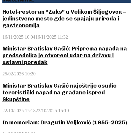
Hotel-restoran “Zaks” u Velikom Šiljegovcu –
jedinstveno mesto gde se spajaju priroda i
gastronomija
16/11/2025 10:04
16/11/2025 11:32
Ministar Bratislav Gašić: Priprema napada na
predsednika je otvoreni udar na državu i
ustavni poredak
25/02/2026 10:20
Ministar Bratislav Gašić najoštrije osudio
teroristički napad na građane ispred
Skupštine
22/10/2025 15:18
22/10/2025 15:19
In memoriam: Dragutin Veljković (1955–2025)