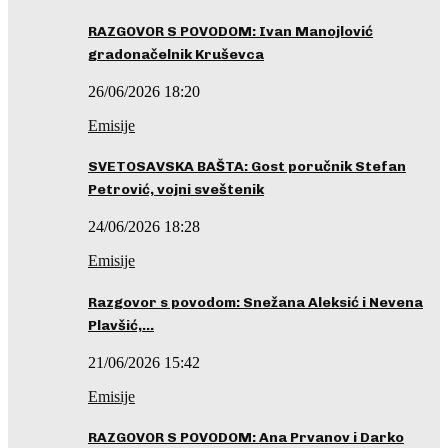
RAZGOVOR S POVODOM: Ivan Manojlović
gradonačelnik Kruševca
26/06/2026 18:20
Emisije
SVETOSAVSKA BAŠTA: Gost poručnik Stefan
Petrović, vojni sveštenik
24/06/2026 18:28
Emisije
Razgovor s povodom: Snežana Aleksić i Nevena
Plavšić,…
21/06/2026 15:42
Emisije
RAZGOVOR S POVODOM: Ana Prvanov i Darko