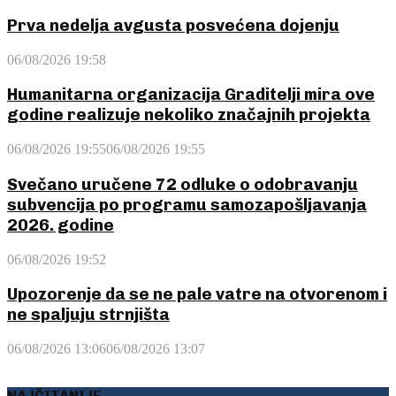
Prva nedelja avgusta posvećena dojenju
06/08/2026 19:58
Humanitarna organizacija Graditelji mira ove
godine realizuje nekoliko značajnih projekta
06/08/2026 19:55
06/08/2026 19:55
Svečano uručene 72 odluke o odobravanju
subvencija po programu samozapošljavanja
2026. godine
06/08/2026 19:52
Upozorenje da se ne pale vatre na otvorenom i
ne spaljuju strnjišta
06/08/2026 13:06
06/08/2026 13:07
NAJČITANIJE