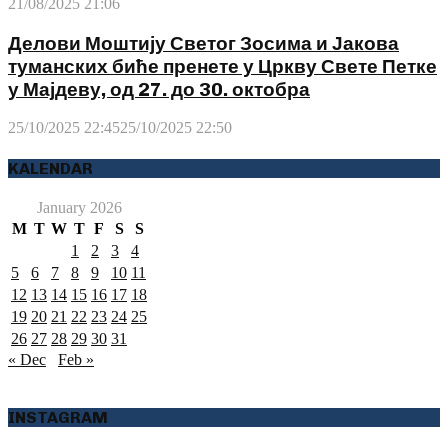
21/08/2025 21:06
Делови Моштију Светог Зосима и Јакова
туманских биће пренете у Цркву Свете Петке
у Мајдеву, од 27. до 30. октобра
25/10/2025 22:45
25/10/2025 22:50
KALENDAR
January 2026
M
T
W
T
F
S
S
1
2
3
4
5
6
7
8
9
10
11
12
13
14
15
16
17
18
19
20
21
22
23
24
25
26
27
28
29
30
31
« Dec
Feb »
INSTAGRAM