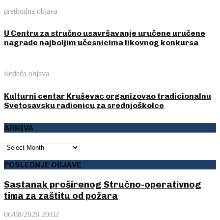
prethodna objava
U Centru za stručno usavršavanje uručene uručene
nagrade najboljim učesnicima likovnog konkursa
sledeća objava
Kulturni centar Kruševac organizovao tradicionalnu
Svetosavsku radionicu za srednjoškolce
ARHIVA
ARHIVA
POSLEDNJE OBJAVE
Sastanak proširenog Stručno-operativnog
tima za zaštitu od požara
06/08/2026 20:02