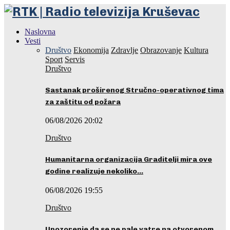
Naslovna
Vesti
Društvo
Ekonomija
Zdravlje
Obrazovanje
Kultura
Sport
Servis
Društvo
Sastanak proširenog Stručno-operativnog tima
za zaštitu od požara
06/08/2026 20:02
Društvo
Humanitarna organizacija Graditelji mira ove
godine realizuje nekoliko…
06/08/2026 19:55
Društvo
Upozorenje da se ne pale vatre na otvorenom…