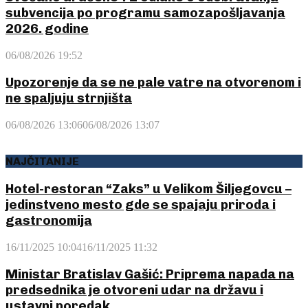
subvencija po programu samozapošljavanja
2026. godine
06/08/2026 19:52
Upozorenje da se ne pale vatre na otvorenom i
ne spaljuju strnjišta
06/08/2026 13:06
06/08/2026 13:07
NAJČITANIJE
Hotel-restoran “Zaks” u Velikom Šiljegovcu –
jedinstveno mesto gde se spajaju priroda i
gastronomija
16/11/2025 10:04
16/11/2025 11:32
Ministar Bratislav Gašić: Priprema napada na
predsednika je otvoreni udar na državu i
ustavni poredak