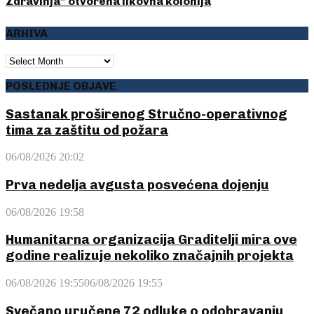
Zdravinja” otvorena likovna kolonija
ARHIVA
ARHIVA
POSLEDNJE OBJAVE
Sastanak proširenog Stručno-operativnog
tima za zaštitu od požara
06/08/2026 20:02
Prva nedelja avgusta posvećena dojenju
06/08/2026 19:58
Humanitarna organizacija Graditelji mira ove
godine realizuje nekoliko značajnih projekta
06/08/2026 19:55
06/08/2026 19:55
Svečano uručene 72 odluke o odobravanju