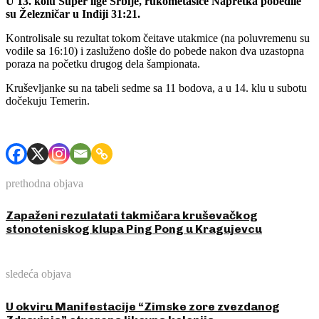
U 13. kolu Super lige Srbije, rukometašice Napretka pobedile
su Železničar u Inđiji 31:21.
Kontrolisale su rezultat tokom čeitave utakmice (na poluvremenu su
vodile sa 16:10) i zasluženo došle do pobede nakon dva uzastopna
poraza na početku drugog dela šampionata.
Kruševljanke su na tabeli sedme sa 11 bodova, a u 14. klu u subotu
dočekuju Temerin.
prethodna objava
Zapaženi rezulatati takmičara kruševačkog
stonoteniskog klupa Ping Pong u Kragujevcu
sledeća objava
U okviru Manifestacije “Zimske zore zvezdanog