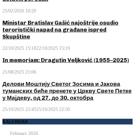
25/02/2026 10:20
Ministar Bratislav Gašić najoštrije osudio
teroristički napad na građane ispred
Skupštine
22/10/2025 15:18
22/10/2025 15:19
In memoriam: Dragutin Veljković (1955–2025)
21/08/2025 21:06
Делови Моштију Светог Зосима и Јакова
туманских биће пренете у Цркву Свете Петке
у Мајдеву, од 27. до 30. октобра
25/10/2025 22:45
25/10/2025 22:50
KALENDAR
February 2026