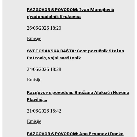
RAZGOVOR S POVODOM: Ivan Manojlović
gradonačelnik Kruševca
26/06/2026 18:20
Emisije
SVETOSAVSKA BAŠTA: Gost poručnik Stefan
Petrović, vojni sveštenik
24/06/2026 18:28
Emisije
Razgovor s povodom: Snežana Aleksić i Nevena
Plavšić,…
21/06/2026 15:42
Emisije
RAZGOVOR S POVODOM: Ana Prvanov i Darko