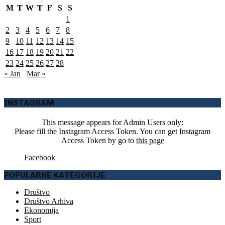
M
T
W
T
F
S
S
1
2
3
4
5
6
7
8
9
10
11
12
13
14
15
16
17
18
19
20
21
22
23
24
25
26
27
28
« Jan
Mar »
INSTAGRAM
This message appears for Admin Users only:
Please fill the Instagram Access Token. You can get Instagram
Access Token by go to
this page
Facebook
POPULARNE KATEGORIJE
Društvo
Društvo Arhiva
Ekonomija
Sport