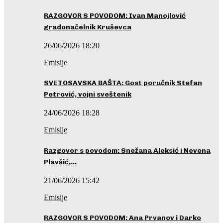
RAZGOVOR S POVODOM: Ivan Manojlović
gradonačelnik Kruševca
26/06/2026 18:20
Emisije
SVETOSAVSKA BAŠTA: Gost poručnik Stefan
Petrović, vojni sveštenik
24/06/2026 18:28
Emisije
Razgovor s povodom: Snežana Aleksić i Nevena
Plavšić,…
21/06/2026 15:42
Emisije
RAZGOVOR S POVODOM: Ana Prvanov i Darko