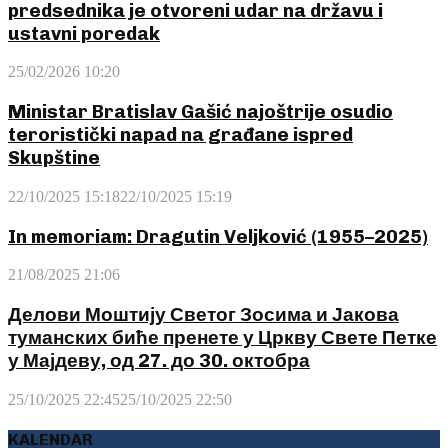
predsednika je otvoreni udar na državu i
ustavni poredak
25/02/2026 10:20
Ministar Bratislav Gašić najoštrije osudio
teroristički napad na građane ispred
Skupštine
22/10/2025 15:18
22/10/2025 15:19
In memoriam: Dragutin Veljković (1955–2025)
21/08/2025 21:06
Делови Моштију Светог Зосима и Јакова
туманских биће пренете у Цркву Свете Петке
у Мајдеву, од 27. до 30. октобра
25/10/2025 22:45
25/10/2025 22:50
KALENDAR