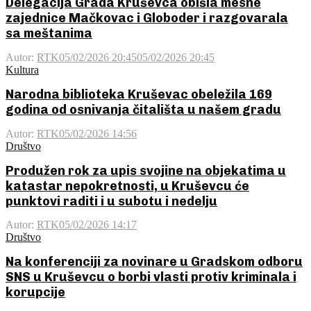
Delegacija Grada Kruševca obišla mesne
zajednice Mačkovac i Globoder i razgovarala
sa meštanima
Autor:
RTK
05/02/2026 20:45
05/02/2026 20:45
Kultura
Narodna biblioteka Kruševac obeležila 169
godina od osnivanja čitališta u našem gradu
Autor:
RTK
05/02/2026 14:56
Društvo
Produžen rok za upis svojine na objekatima u
katastar nepokretnosti, u Kruševcu će
punktovi raditi i u subotu i nedelju
Autor:
RTK
05/02/2026 14:17
Društvo
Na konferenciji za novinare u Gradskom odboru
SNS u Kruševcu o borbi vlasti protiv kriminala i
korupcije