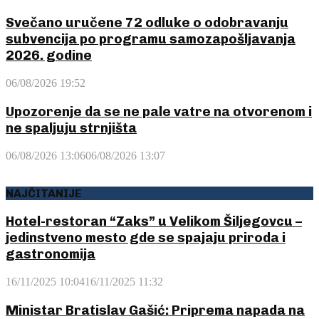
Svečano uručene 72 odluke o odobravanju
subvencija po programu samozapošljavanja
2026. godine
06/08/2026 19:52
Upozorenje da se ne pale vatre na otvorenom i
ne spaljuju strnjišta
06/08/2026 13:06
06/08/2026 13:07
NAJČITANIJE
Hotel-restoran “Zaks” u Velikom Šiljegovcu –
jedinstveno mesto gde se spajaju priroda i
gastronomija
16/11/2025 10:04
16/11/2025 11:32
Ministar Bratislav Gašić: Priprema napada na