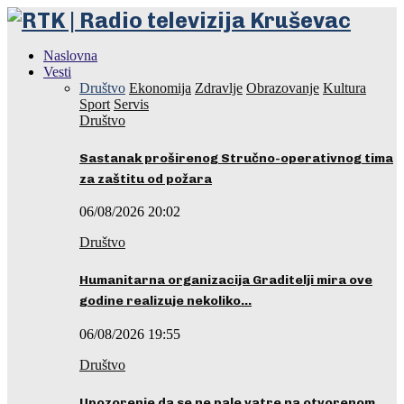
Naslovna
Vesti
Društvo
Ekonomija
Zdravlje
Obrazovanje
Kultura
Sport
Servis
Društvo
Sastanak proširenog Stručno-operativnog tima
za zaštitu od požara
06/08/2026 20:02
Društvo
Humanitarna organizacija Graditelji mira ove
godine realizuje nekoliko…
06/08/2026 19:55
Društvo
Upozorenje da se ne pale vatre na otvorenom…