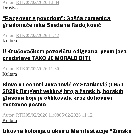
Autor:
RTK
05/02/2026 13:34
Društvo
“Razgovor s povodom”: Gošća zamenica
gradonačelnika Snežana Radojković
Autor:
RTK
05/02/2026 11:42
Kultura
U Kruševačkom pozorištu odigrana premijera
predstave TAKO JE MORALO BITI
Autor:
RTK
05/02/2026 11:30
Kultura
Slovo o Leonori Jovanović ex Stanković (1950 –
2026): Dirigent velikog broja ženskih, horskih
glasova koje je oblikovala kroz duhovne i
svetovne pesme
Autor:
RTK
05/02/2026 11:08
05/02/2026 11:12
Kultura
Likovna kolonija u okviru Manifestacije “Zimske