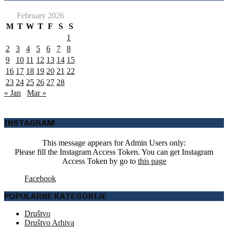
February 2026
M
T
W
T
F
S
S
1
2
3
4
5
6
7
8
9
10
11
12
13
14
15
16
17
18
19
20
21
22
23
24
25
26
27
28
« Jan
Mar »
INSTAGRAM
This message appears for Admin Users only:
Please fill the Instagram Access Token. You can get Instagram
Access Token by go to
this page
Facebook
POPULARNE KATEGORIJE
Društvo
Društvo Arhiva