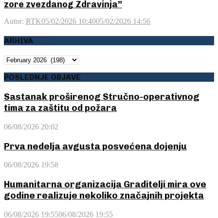
zore zvezdanog Zdravinja”
Autor:
RTK
05/02/2026 10:40
05/02/2026 14:56
ARHIVA
ARHIVA
POSLEDNJE OBJAVE
Sastanak proširenog Stručno-operativnog
tima za zaštitu od požara
06/08/2026 20:02
Prva nedelja avgusta posvećena dojenju
06/08/2026 19:58
Humanitarna organizacija Graditelji mira ove
godine realizuje nekoliko značajnih projekta
06/08/2026 19:55
06/08/2026 19:55