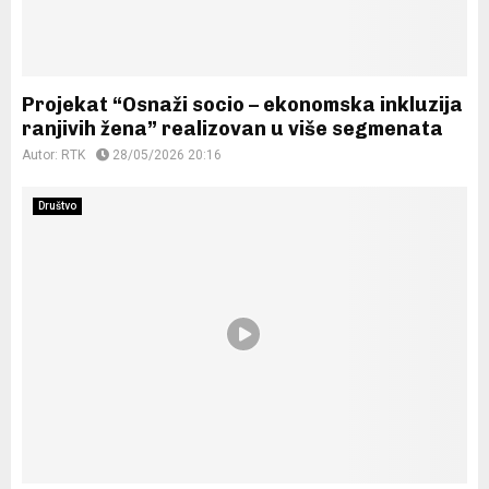
Projekat “Osnaži socio – ekonomska inkluzija
ranjivih žena” realizovan u više segmenata
Autor:
RTK
28/05/2026 20:16
Društvo