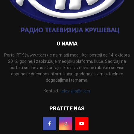
O NAMA
Portal RTK (www.rtk.rs) je najmlađi medij, koji postoji od 14. oktobra
2012. godine, i zaokružuje medijsku plaformu kuće. Sadržaji na
portalu se dnevno ažuriraju i kroz raznovrsne rubrike i servise
doprinose dnevnom informisanju građana o svim aktuelnim
događajima i temama.
Kontakt:
televizija@rtk.rs
PRATITE NAS