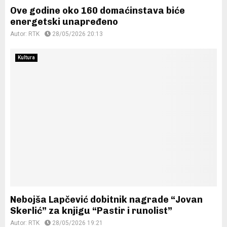
Ove godine oko 160 domaćinstava biće
energetski unapređeno
Autor:
RTK
28/05/2026 20:13
Kultura
Nebojša Lapčević dobitnik nagrade “Jovan
Skerlić” za knjigu “Pastir i runolist”
Autor:
RTK
28/05/2026 19:21