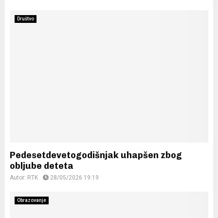
Društvo
Pedesetdevetogodišnjak uhapšen zbog
obljube deteta
Autor:
RTK
28/05/2026 19:19
Obrazovanje