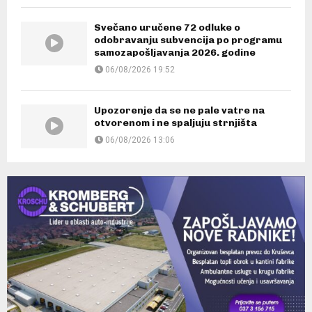
Svečano uručene 72 odluke o
odobravanju subvencija po programu
samozapošljavanja 2026. godine
06/08/2026 19:52
Upozorenje da se ne pale vatre na
otvorenom i ne spaljuju strnjišta
06/08/2026 13:06