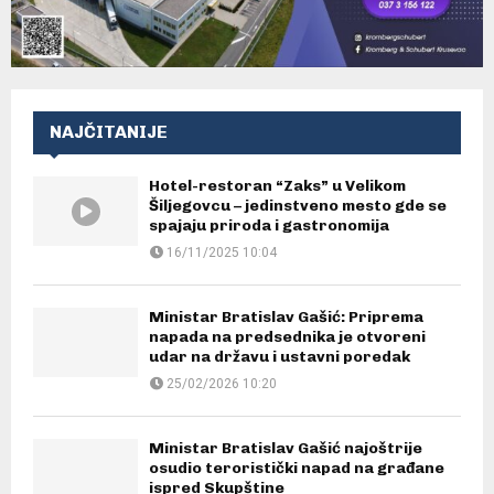
NAJČITANIJE
Hotel-restoran “Zaks” u Velikom
Šiljegovcu – jedinstveno mesto gde se
spajaju priroda i gastronomija
16/11/2025 10:04
Ministar Bratislav Gašić: Priprema
napada na predsednika je otvoreni
udar na državu i ustavni poredak
25/02/2026 10:20
Ministar Bratislav Gašić najoštrije
osudio teroristički napad na građane
ispred Skupštine