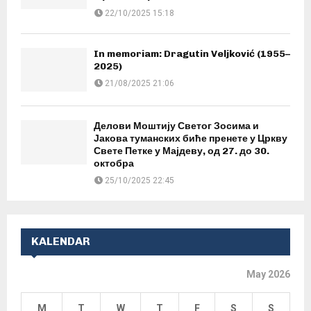
22/10/2025 15:18
In memoriam: Dragutin Veljković (1955–
2025)
21/08/2025 21:06
Делови Моштију Светог Зосима и
Јакова туманских биће пренете у Цркву
Свете Петке у Мајдеву, од 27. до 30.
октобра
25/10/2025 22:45
KALENDAR
May 2026
M
T
W
T
F
S
S