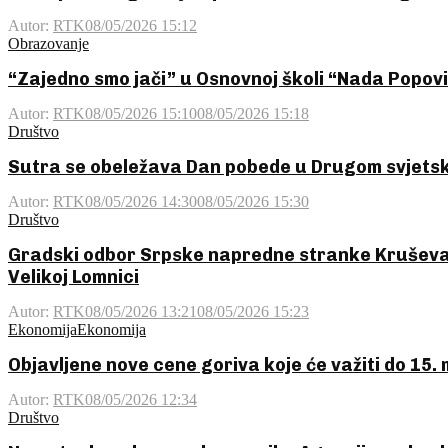
Autor:
RTK
08/05/2026 15:12
Obrazovanje
“Zajedno smo jači” u Osnovnoj školi “Nada Popov
Autor:
RTK
08/05/2026 15:10
08/05/2026 15:18
Društvo
Sutra se obeležava Dan pobede u Drugom svjets
Autor:
RTK
08/05/2026 14:30
08/05/2026 15:30
Društvo
Gradski odbor Srpske napredne stranke Kruševac
Velikoj Lomnici
Autor:
RTK
08/05/2026 13:21
08/05/2026 15:23
Ekonomija
Ekonomija
Objavljene nove cene goriva koje će važiti do 15.
Autor:
RTK
08/05/2026 12:34
Društvo