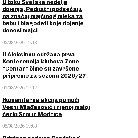
U toku Svetska nedelja
dojenja, Pedijatri podsećaju
na značaj majčinog mleka za
bebu i blagodeti koje dojenje
donosi majci
05/08/2026 19:13
U Aleksincu održana prva
Konferencija klubova Zone
“Centar” čime su završene
pripreme za sezonu 2026/27.
05/08/2026 19:12
Humanitarna akcija pomoći
Vesni Mlađenović i njenoj maloj
ćerki Srni iz Modrice
05/08/2026 19:08