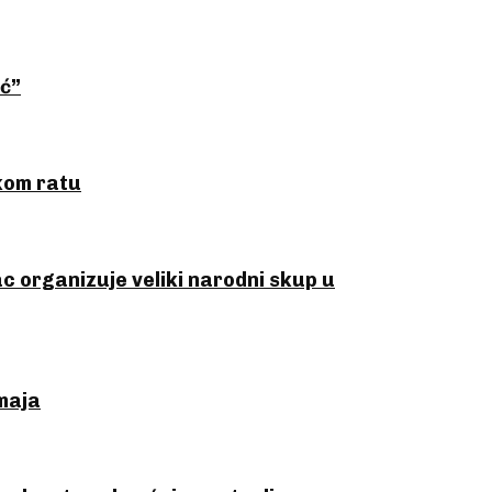
ić”
kom ratu
 organizuje veliki narodni skup u
 maja