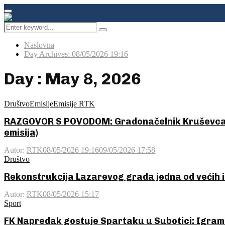
Facebook
Instagram
Youtube
Primary
Menu
Search
Pretraga
for:
Naslovna
Day Archives: 08/05/2026 19:16
Day : May 8, 2026
Društvo
Emisije
Emisije RTK
RAZGOVOR S POVODOM: Gradonačelnik Kruševca 
emisija)
Autor:
RTK
08/05/2026 19:16
09/05/2026 17:58
Društvo
Rekonstrukcija Lazarevog grada jedna od većih i
Autor:
RTK
08/05/2026 15:17
Sport
FK Napredak gostuje Spartaku u Subotici: Igramo