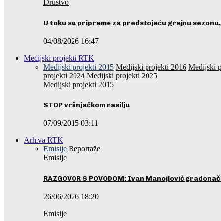
Društvo
U toku su pripreme za predstojeću grejnu sezonu
04/08/2026 16:47
Medijski projekti RTK
Medijski projekti 2015
Medijski projekti 2016
Medijski p
projekti 2024
Medijski projekti 2025
Medijski projekti 2015
STOP vršnjačkom nasilju
07/09/2015 03:11
Arhiva RTK
Emisije
Reportaže
Emisije
RAZGOVOR S POVODOM: Ivan Manojlović gradonače
26/06/2026 18:20
Emisije