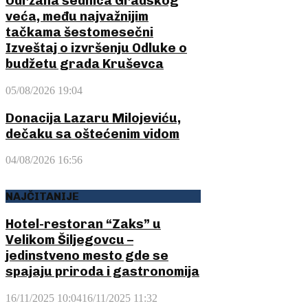
Održana sednica Gradskog
veća, među najvažnijim
tačkama šestomesečni
Izveštaj o izvršenju Odluke o
budžetu grada Kruševca
05/08/2026 19:04
Donacija Lazaru Milojeviću,
dečaku sa oštećenim vidom
04/08/2026 16:56
NAJČITANIJE
Hotel-restoran “Zaks” u
Velikom Šiljegovcu –
jedinstveno mesto gde se
spajaju priroda i gastronomija
16/11/2025 10:04
16/11/2025 11:32