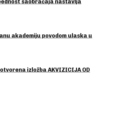
zbednost saobraćaja nastavlja
čanu akademiju povodom ulaska u
 otvorena izložba AKVIZICIJA OD