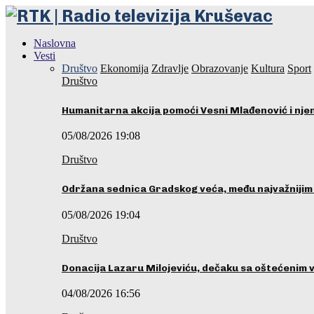
Naslovna
Vesti
Društvo
Ekonomija
Zdravlje
Obrazovanje
Kultura
Sport
Društvo
Humanitarna akcija pomoći Vesni Mlađenović i nje
05/08/2026 19:08
Društvo
Održana sednica Gradskog veća, među najvažniji
05/08/2026 19:04
Društvo
Donacija Lazaru Milojeviću, dečaku sa oštećenim 
04/08/2026 16:56