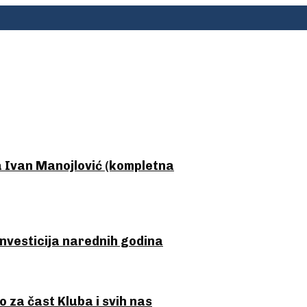
Ivan Manojlović (kompletna
nvesticija narednih godina
 za čast Kluba i svih nas