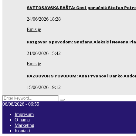
SVETOSAVSKA BAŠTA: Gost poručnik Stefan Petrovi
24/06/2026 18:28
Emisije
Razgovor s povodom: Snežana Aleksić i Nevena Pla
21/06/2026 15:42
Emisije
RAZGOVOR S POVODOM: Ana Prvanov i Darko Ando
15/06/2026 19:12
Search
Pretraga
for:
06/08/2026 - 06:55
Impresum
O nama
Marketing
Kontakt