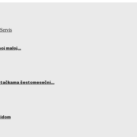
Servis
noj maloj…
m tačkama šestomesečni…
vidom