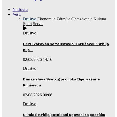
Naslovna
Vesti
Društvo
Ekonomija
Zdravlje
Obrazovanje
Kultura
Sport
Servis
Društvo
EXPO karavan se zaustavio u Kruševcu: Srbija
nije…
02/08/2026 14:16
Društvo
Danas slava Svetog proroka Ilije, vašar u
Kruševcu
02/08/2026 00:08
Društvo
U Palati Srbija potpisani ugovori za podršku