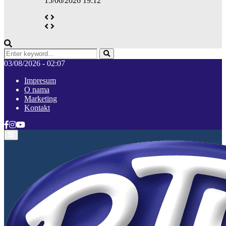
15/06/2026 19:12
Search
for:
Pretraga
03/08/2026 - 02:07
Impresum
O nama
Marketing
Kontakt
Facebook
Instagram
Youtube
Primary
Menu