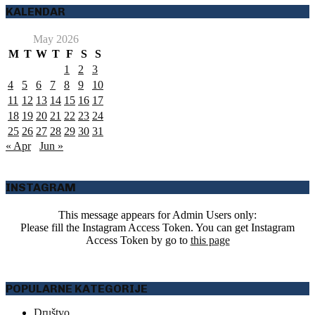
KALENDAR
May 2026
M
T
W
T
F
S
S
1
2
3
4
5
6
7
8
9
10
11
12
13
14
15
16
17
18
19
20
21
22
23
24
25
26
27
28
29
30
31
« Apr
Jun »
INSTAGRAM
This message appears for Admin Users only:
Please fill the Instagram Access Token. You can get Instagram
Access Token by go to
this page
POPULARNE KATEGORIJE
Društvo