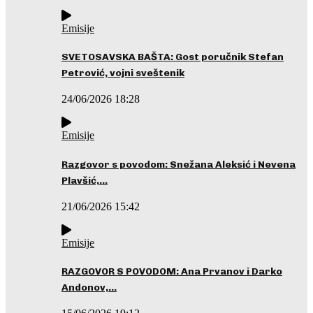
Emisije
SVETOSAVSKA BAŠTA: Gost poručnik Stefan
Petrović, vojni sveštenik
24/06/2026 18:28
Emisije
Razgovor s povodom: Snežana Aleksić i Nevena
Plavšić,…
21/06/2026 15:42
Emisije
RAZGOVOR S POVODOM: Ana Prvanov i Darko
Andonov,…