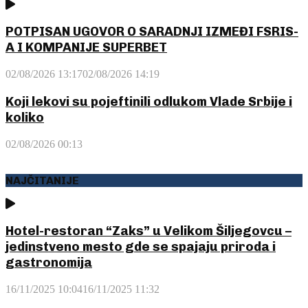
POTPISAN UGOVOR O SARADNJI IZMEĐI FSRIS-
A I KOMPANIJE SUPERBET
02/08/2026 13:17
02/08/2026 14:19
Koji lekovi su pojeftinili odlukom Vlade Srbije i
koliko
02/08/2026 00:13
NAJČITANIJE
Hotel-restoran “Zaks” u Velikom Šiljegovcu –
jedinstveno mesto gde se spajaju priroda i
gastronomija
16/11/2025 10:04
16/11/2025 11:32