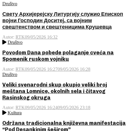
Društvo
Свету Архијерејску Литургију служио Епископ
војни Господин Доситеј, са војним
свештенством и свештеницима Крушевца
Autor:
RTK
09/05/2026 16:32
Društvo
Povodom Dana pobede polaganje cveća na
Spomenik ruskom vojniku
Autor:
RTK
09/05/2026 16:27
09/05/2026 16:28
Društvo
Veliki svenarodni skup okupio veliki broj
meštana Lomnice, okolnih sela i čitavog
Rasinskog okruga
Autor:
RTK
09/05/2026 16:24
09/05/2026 23:18
Kultura
Održana tradicionalna književna manifestacija
“Pod Desankinim šeširom”