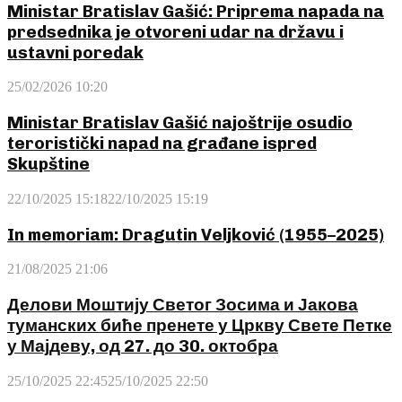
Ministar Bratislav Gašić: Priprema napada na
predsednika je otvoreni udar na državu i
ustavni poredak
25/02/2026 10:20
Ministar Bratislav Gašić najoštrije osudio
teroristički napad na građane ispred
Skupštine
22/10/2025 15:18
22/10/2025 15:19
In memoriam: Dragutin Veljković (1955–2025)
21/08/2025 21:06
Делови Моштију Светог Зосима и Јакова
туманских биће пренете у Цркву Свете Петке
у Мајдеву, од 27. до 30. октобра
25/10/2025 22:45
25/10/2025 22:50