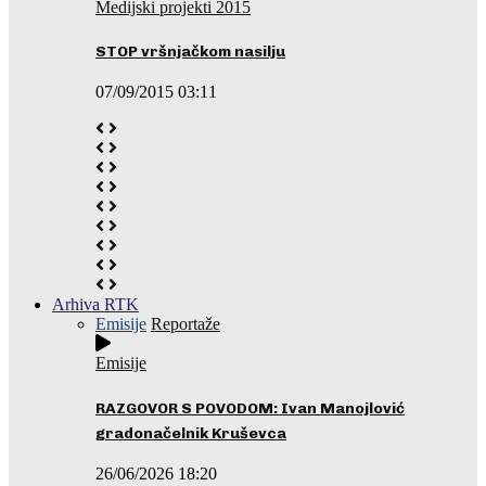
Medijski projekti 2015
STOP vršnjačkom nasilju
07/09/2015 03:11
Arhiva RTK
Emisije
Reportaže
Emisije
RAZGOVOR S POVODOM: Ivan Manojlović
gradonačelnik Kruševca
26/06/2026 18:20