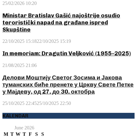
25/02/2026 10:20
Ministar Bratislav Gašić najoštrije osudio
teroristički napad na građane ispred
Skupštine
22/10/2025 15:18
22/10/2025 15:19
In memoriam: Dragutin Veljković (1955–2025)
21/08/2025 21:06
Делови Моштију Светог Зосима и Јакова
туманских биће пренете у Цркву Свете Петке
у Мајдеву, од 27. до 30. октобра
25/10/2025 22:45
25/10/2025 22:50
KALENDAR
June 2026
M
T
W
T
F
S
S