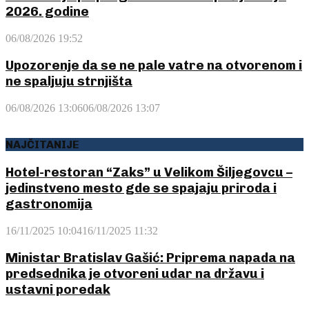
2026. godine
06/08/2026 19:52
Upozorenje da se ne pale vatre na otvorenom i
ne spaljuju strnjišta
06/08/2026 13:06
06/08/2026 13:07
NAJČITANIJE
Hotel-restoran “Zaks” u Velikom Šiljegovcu –
jedinstveno mesto gde se spajaju priroda i
gastronomija
16/11/2025 10:04
16/11/2025 11:32
Ministar Bratislav Gašić: Priprema napada na
predsednika je otvoreni udar na državu i
ustavni poredak