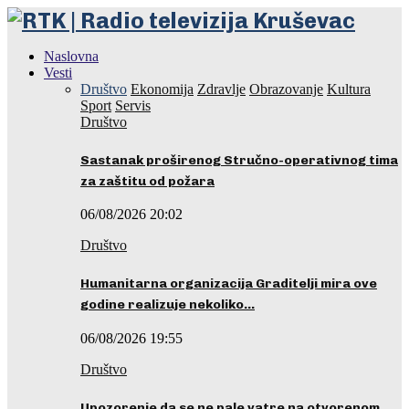
Naslovna
Vesti
Društvo
Ekonomija
Zdravlje
Obrazovanje
Kultura
Sport
Servis
Društvo
Sastanak proširenog Stručno-operativnog tima
za zaštitu od požara
06/08/2026 20:02
Društvo
Humanitarna organizacija Graditelji mira ove
godine realizuje nekoliko…
06/08/2026 19:55
Društvo
Upozorenje da se ne pale vatre na otvorenom…