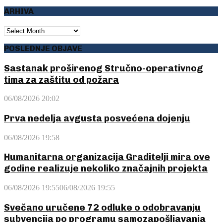
ARHIVA
ARHIVA
POSLEDNJE OBJAVE
Sastanak proširenog Stručno-operativnog
tima za zaštitu od požara
06/08/2026 20:02
Prva nedelja avgusta posvećena dojenju
06/08/2026 19:58
Humanitarna organizacija Graditelji mira ove
godine realizuje nekoliko značajnih projekta
06/08/2026 19:55
06/08/2026 19:55
Svečano uručene 72 odluke o odobravanju
subvencija po programu samozapošljavanja