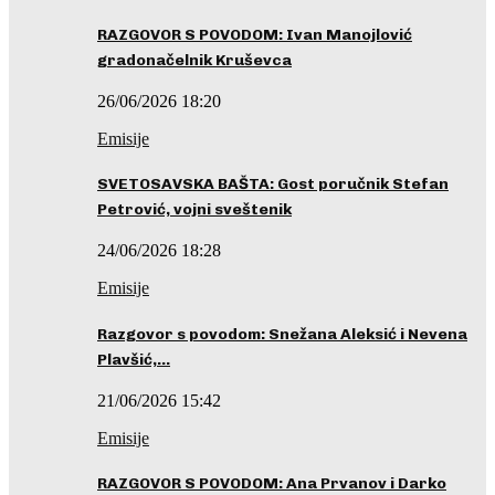
RAZGOVOR S POVODOM: Ivan Manojlović
gradonačelnik Kruševca
26/06/2026 18:20
Emisije
SVETOSAVSKA BAŠTA: Gost poručnik Stefan
Petrović, vojni sveštenik
24/06/2026 18:28
Emisije
Razgovor s povodom: Snežana Aleksić i Nevena
Plavšić,…
21/06/2026 15:42
Emisije
RAZGOVOR S POVODOM: Ana Prvanov i Darko