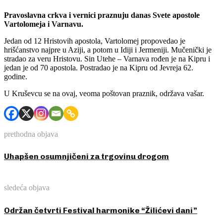
Pravoslavna crkva i vernici praznuju danas Svete apostole
Vartolomeja i Varnavu.
Jedan od 12 Hristovih apostola, Vartolomej propovedao je
hrišćanstvo najpre u Aziji, a potom u Idiji i Jermeniji. Mučenički je
stradao za veru Hristovu. Sin Utehe – Varnava rođen je na Kipru i
jedan je od 70 apostola. Postradao je na Kipru od Jevreja 62.
godine.
U Kruševcu se na ovaj, veoma poštovan praznik, održava vašar.
prethodna objava
Uhapšen osumnjičeni za trgovinu drogom
sledeća objava
Održan četvrti Festival harmonike “Žilićevi dani”