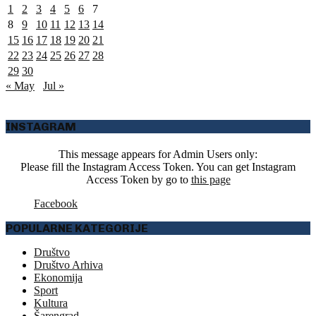
1
2
3
4
5
6
7
8
9
10
11
12
13
14
15
16
17
18
19
20
21
22
23
24
25
26
27
28
29
30
« May
Jul »
INSTAGRAM
This message appears for Admin Users only:
Please fill the Instagram Access Token. You can get Instagram
Access Token by go to
this page
Facebook
POPULARNE KATEGORIJE
Društvo
Društvo Arhiva
Ekonomija
Sport
Kultura
Šarengrad