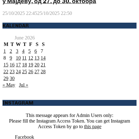
у Мајдеву, од 27. до 30. октобра
25/10/2025 22:45
25/10/2025 22:50
KALENDAR
June 2026
M
T
W
T
F
S
S
1
2
3
4
5
6
7
8
9
10
11
12
13
14
15
16
17
18
19
20
21
22
23
24
25
26
27
28
29
30
« May
Jul »
INSTAGRAM
This message appears for Admin Users only:
Please fill the Instagram Access Token. You can get Instagram
Access Token by go to
this page
Facebook