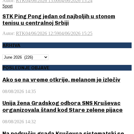
Autor:
RTK
04/06/2026 13:00
04/06/2026 15:24
Sport
STK Ping Pong jedan od najboljih u stonom
tenisu u centralnoj Srbiji
Autor:
RTK
04/06/2026 12:59
04/06/2026 15:25
ARHIVA
ARHIVA
POSLEDNJE OBJAVE
Ako se na vreme otkrije, melanom je izlečiv
08/08/2026 14:35
Unija žena Gradskog odbora SNS Kruševac
organizovala štand kod Stare zelene pijace
08/08/2026 14:32
Na području grada Kruševca sistematski se