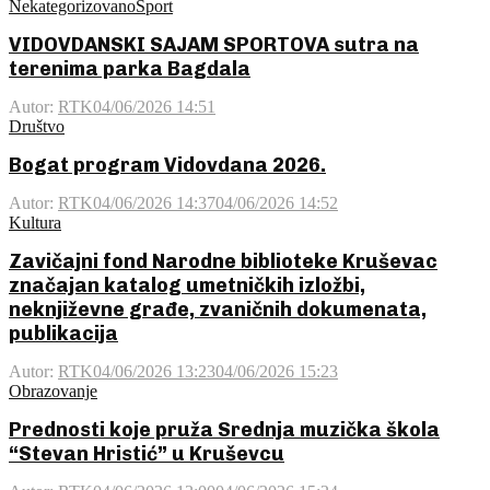
Nekategorizovano
Sport
VIDOVDANSKI SAJAM SPORTOVA sutra na
terenima parka Bagdala
Autor:
RTK
04/06/2026 14:51
Društvo
Bogat program Vidovdana 2026.
Autor:
RTK
04/06/2026 14:37
04/06/2026 14:52
Kultura
Zavičajni fond Narodne biblioteke Kruševac
značajan katalog umetničkih izložbi,
neknjiževne građe, zvaničnih dokumenata,
publikacija
Autor:
RTK
04/06/2026 13:23
04/06/2026 15:23
Obrazovanje
Prednosti koje pruža Srednja muzička škola
“Stevan Hristić” u Kruševcu