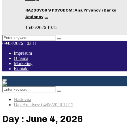
RAZGOVOR S POVODOM: Ana Prvanov i Darko
Andonov,…
15/06/2026 19:12
Search
Pretraga
for:
09/08/2026 - 03:11
Impresum
O nama
Marketing
Kontakt
Facebook
Instagram
Youtube
Primary
Menu
Search
Pretraga
for:
Naslovna
Day Archives: 04/06/2026 17:12
Day : June 4, 2026