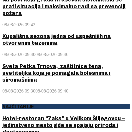
prati situacija i maksimalno radi na prevenciji
požara
08/08/2026 09:42
Kupališna sezona jedna od uspešnijih na
otvorenim bazenima
08/08/2026 09:40
08/08/2026 09:46
Sveta Petka Trnova, zaštitnice žena,
svetiteljka koja je pomagala bolesnima i
siromašnima
08/08/2026 09:30
08/08/2026 09:40
NAJČITANIJE
Hotel-restoran “Zaks” u Velikom Šiljegovcu –
jedinstveno mesto gde se spajaju priroda i
gastronomija