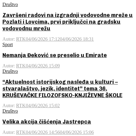
Društvo
Završeni radovi na izgradnji vodovodne mreže u
Pozlati i Lovcima, prvi priključci na gradsku
vodovodnu mrežu
Autor:
RTK
04/06/2026 17:12
04/06/2026 18:31
Sport
Nemanja Đeković se preselio u Emirate
Autor:
RTK
04/06/2026 15:09
Društvo
“Aktuelnost istorijskog nasleđa u kulturi –
stvaralaštvo, jezik, identitet” tema 36.
KRUŠEVAČKE FILOZOFSKO-KNJIŽEVNE ŠKOLE
Autor:
RTK
04/06/2026 15:02
Društvo
Velika akcija čišćenja Jastrepca
Autor:
RTK
04/06/2026 14:56
04/06/2026 15:06