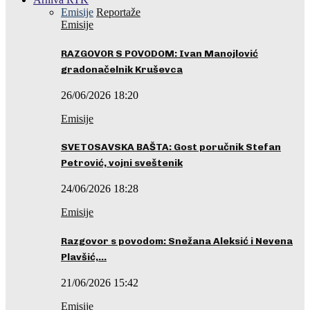
Emisije
Reportaže
Emisije
RAZGOVOR S POVODOM: Ivan Manojlović
gradonačelnik Kruševca
26/06/2026 18:20
Emisije
SVETOSAVSKA BAŠTA: Gost poručnik Stefan
Petrović, vojni sveštenik
24/06/2026 18:28
Emisije
Razgovor s povodom: Snežana Aleksić i Nevena
Plavšić,…
21/06/2026 15:42
Emisije