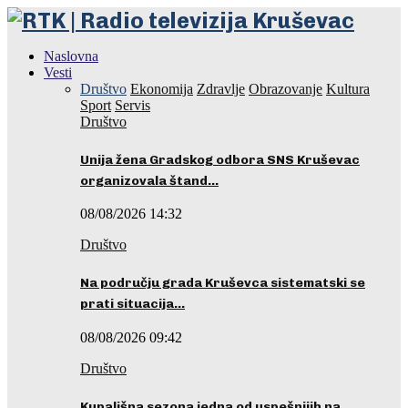
Naslovna
Vesti
Društvo
Ekonomija
Zdravlje
Obrazovanje
Kultura
Sport
Servis
Društvo
Unija žena Gradskog odbora SNS Kruševac
organizovala štand…
08/08/2026 14:32
Društvo
Na području grada Kruševca sistematski se
prati situacija…
08/08/2026 09:42
Društvo
Kupališna sezona jedna od uspešnijih na