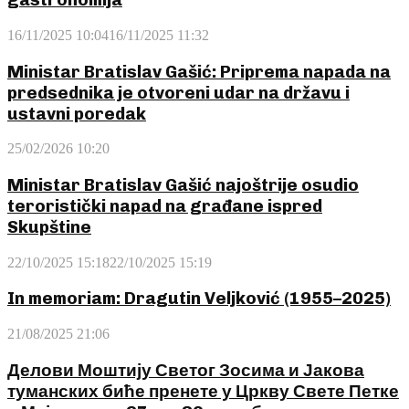
16/11/2025 10:04
16/11/2025 11:32
Ministar Bratislav Gašić: Priprema napada na
predsednika je otvoreni udar na državu i
ustavni poredak
25/02/2026 10:20
Ministar Bratislav Gašić najoštrije osudio
teroristički napad na građane ispred
Skupštine
22/10/2025 15:18
22/10/2025 15:19
In memoriam: Dragutin Veljković (1955–2025)
21/08/2025 21:06
Делови Моштију Светог Зосима и Јакова
туманских биће пренете у Цркву Свете Петке