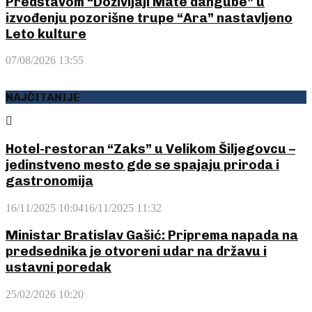
Predstavom “Doživljaji Mate dangube” u
izvođenju pozorišne trupe “Ara” nastavljeno
Leto kulture
07/08/2026 13:55
NAJČITANIJE
Hotel-restoran “Zaks” u Velikom Šiljegovcu –
jedinstveno mesto gde se spajaju priroda i
gastronomija
16/11/2025 10:04
16/11/2025 11:32
Ministar Bratislav Gašić: Priprema napada na
predsednika je otvoreni udar na državu i
ustavni poredak
25/02/2026 10:20