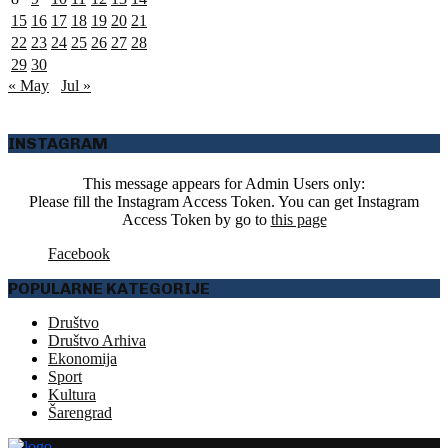
15
16
17
18
19
20
21
22
23
24
25
26
27
28
29
30
« May
Jul »
INSTAGRAM
This message appears for Admin Users only:
Please fill the Instagram Access Token. You can get Instagram
Access Token by go to
this page
Facebook
POPULARNE KATEGORIJE
Društvo
Društvo Arhiva
Ekonomija
Sport
Kultura
Šarengrad