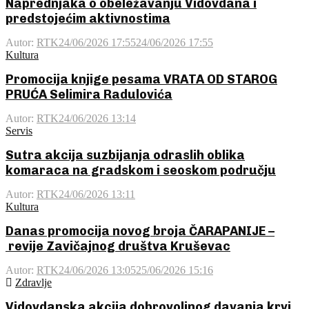
Naprednjaka o obeležavanju Vidovdana i
predstojećim aktivnostima
Autor:
RTK
24/06/2026 17:55
24/06/2026 17:55
Kultura
Promocija knjige pesama VRATA OD STAROG
PRUĆA Selimira Radulovića
Autor:
RTK
24/06/2026 13:14
Servis
Sutra akcija suzbijanja odraslih oblika
komaraca na gradskom i seoskom području
Autor:
RTK
24/06/2026 13:11
Kultura
Danas promocija novog broja ČARAPANIJE –
revije Zavičajnog društva Kruševac
Autor:
RTK
24/06/2026 13:05
25/06/2026 15:16
Zdravlje
Vidovdanska akcija dobrovoljnog davanja krvi