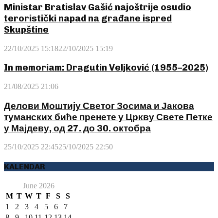
Ministar Bratislav Gašić najoštrije osudio
teroristički napad na građane ispred
Skupštine
22/10/2025 15:18
22/10/2025 15:19
In memoriam: Dragutin Veljković (1955–2025)
21/08/2025 21:06
Делови Моштију Светог Зосима и Јакова
туманских биће пренете у Цркву Свете Петке
у Мајдеву, од 27. до 30. октобра
25/10/2025 22:45
25/10/2025 22:50
KALENDAR
June 2026
M
T
W
T
F
S
S
1
2
3
4
5
6
7
8
9
10
11
12
13
14