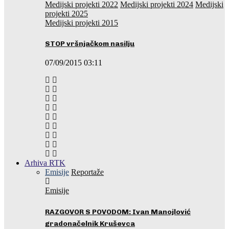
Medijski projekti 2022
Medijski projekti 2024
Medijski
projekti 2025
Medijski projekti 2015
STOP vršnjačkom nasilju
07/09/2015 03:11
Arhiva RTK
Emisije
Reportaže
Emisije
RAZGOVOR S POVODOM: Ivan Manojlović
gradonačelnik Kruševca