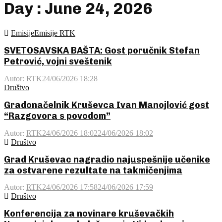
Day : June 24, 2026
Emisije
Emisije RTK
SVETOSAVSKA BAŠTA: Gost poručnik Stefan
Petrović, vojni sveštenik
Autor:
RTK
24/06/2026 18:28
Društvo
Gradonačelnik Kruševca Ivan Manojlović gost
“Razgovora s povodom”
Autor:
RTK
24/06/2026 18:02
24/06/2026 18:02
Društvo
Grad Kruševac nagradio najuspešnije učenike
za ostvarene rezultate na takmičenjima
Autor:
RTK
24/06/2026 17:58
24/06/2026 17:59
Društvo
Konferencija za novinare kruševačkih