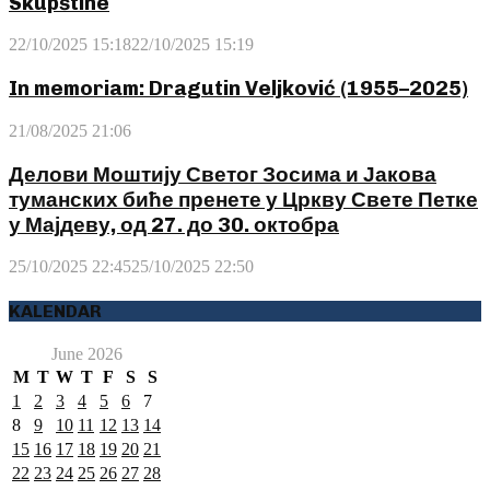
Skupštine
22/10/2025 15:18
22/10/2025 15:19
In memoriam: Dragutin Veljković (1955–2025)
21/08/2025 21:06
Делови Моштију Светог Зосима и Јакова
туманских биће пренете у Цркву Свете Петке
у Мајдеву, од 27. до 30. октобра
25/10/2025 22:45
25/10/2025 22:50
KALENDAR
June 2026
M
T
W
T
F
S
S
1
2
3
4
5
6
7
8
9
10
11
12
13
14
15
16
17
18
19
20
21
22
23
24
25
26
27
28