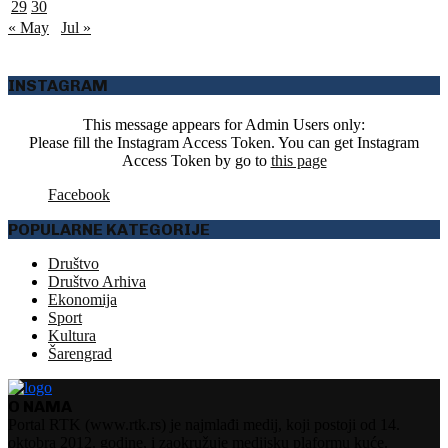
29
30
« May
Jul »
INSTAGRAM
This message appears for Admin Users only:
Please fill the Instagram Access Token. You can get Instagram
Access Token by go to
this page
Facebook
POPULARNE KATEGORIJE
Društvo
Društvo Arhiva
Ekonomija
Sport
Kultura
Šarengrad
O NAMA
Portal RTK (www.rtk.rs) je najmlađi medij, koji postoji od 14.
oktobra 2012. godine, i zaokružuje medijsku plaformu kuće.