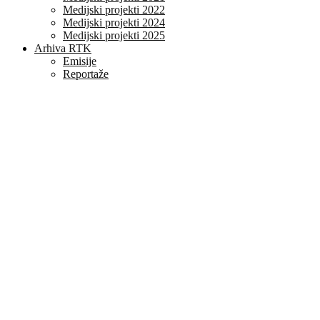
Medijski projekti 2022
Medijski projekti 2024
Medijski projekti 2025
Arhiva RTK
Emisije
Reportaže