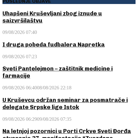
POSLEDNJE OBJAVE
Uhapšeni Kruševljani zbog iznude u
saizvršilaštvu
09/08/2026 07:40
I druga pobeda fudbalera Napretka
09/08/2026 07:23
Sveti Pantelejmon – zaštitnik medicine i
farmacije
09/08/2026 06:40
08/08/2026 22:18
U Kruševcu održan seminar za posmatrače i
delegate Srpske lige Istok
09/08/2026 06:29
09/08/2026 07:35
Na letnjoj pozornici u Porti Crkve Sveti Đorđa