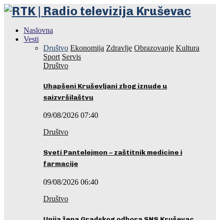
Naslovna
Vesti
Društvo
Ekonomija
Zdravlje
Obrazovanje
Kultura
Sport
Servis
Društvo
Uhapšeni Kruševljani zbog iznude u
saizvršilaštvu
09/08/2026 07:40
Društvo
Sveti Pantelejmon – zaštitnik medicine i
farmacije
09/08/2026 06:40
Društvo
Unija žena Gradskog odbora SNS Kruševac