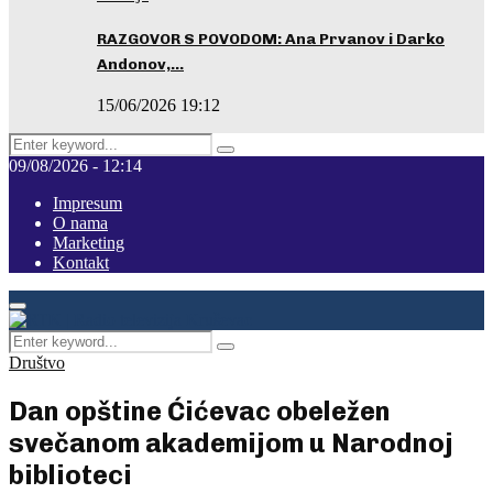
RAZGOVOR S POVODOM: Ana Prvanov i Darko
Andonov,…
15/06/2026 19:12
Search
Pretraga
for:
09/08/2026 - 12:14
Impresum
O nama
Marketing
Kontakt
Facebook
Instagram
Youtube
Primary
Menu
Search
Pretraga
for:
Društvo
Dan opštine Ćićevac obeležen
svečanom akademijom u Narodnoj
biblioteci