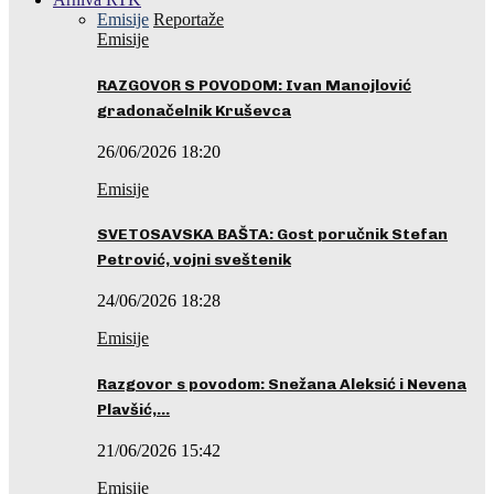
Emisije
Reportaže
Emisije
RAZGOVOR S POVODOM: Ivan Manojlović
gradonačelnik Kruševca
26/06/2026 18:20
Emisije
SVETOSAVSKA BAŠTA: Gost poručnik Stefan
Petrović, vojni sveštenik
24/06/2026 18:28
Emisije
Razgovor s povodom: Snežana Aleksić i Nevena
Plavšić,…
21/06/2026 15:42
Emisije