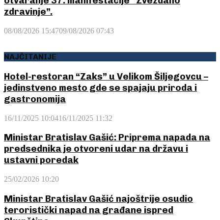
otvaranje 37. manifestacije “Zvezdano
zdravinje”.
08/08/2026 15:47
09/08/2026 07:43
NAJČITANIJE
Hotel-restoran “Zaks” u Velikom Šiljegovcu –
jedinstveno mesto gde se spajaju priroda i
gastronomija
16/11/2025 10:04
16/11/2025 11:32
Ministar Bratislav Gašić: Priprema napada na
predsednika je otvoreni udar na državu i
ustavni poredak
25/02/2026 10:20
Ministar Bratislav Gašić najoštrije osudio
teroristički napad na građane ispred