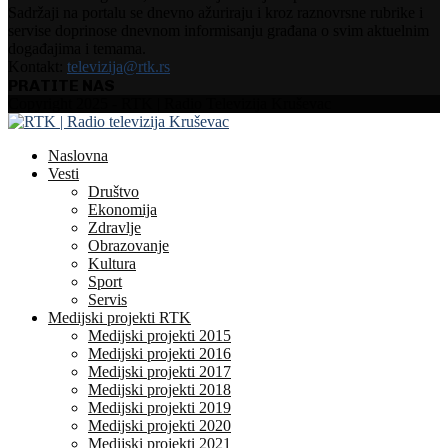
Sadržaji na portalu se dnevno ažuriraju i kroz raznovrsne rubrike i
servise doprinose dnevnom informisanju građana o svim aktuelnim
događajima i temama.
Kontakt:
televizija@rtk.rs
PRATITE NAS
Facebook
Instagram
Youtube
Copyright 2025 - RTK | Radio Televizija Kruševac
Naslovna
Vesti
Društvo
Ekonomija
Zdravlje
Obrazovanje
Kultura
Sport
Servis
Medijski projekti RTK
Medijski projekti 2015
Medijski projekti 2016
Medijski projekti 2017
Medijski projekti 2018
Medijski projekti 2019
Medijski projekti 2020
Medijski projekti 2021