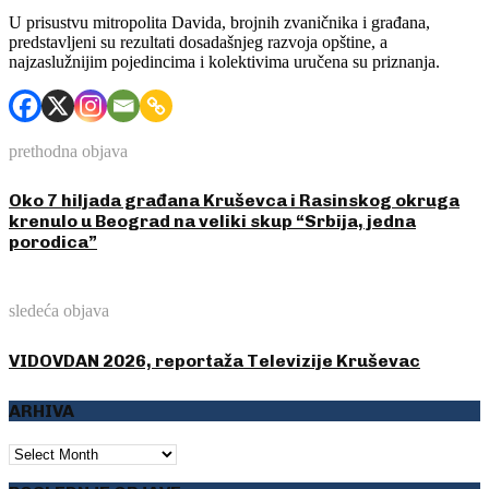
U prisustvu mitropolita Davida, brojnih zvaničnika i građana,
predstavljeni su rezultati dosadašnjeg razvoja opštine, a
najzaslužnijim pojedincima i kolektivima uručena su priznanja.
prethodna objava
Oko 7 hiljada građana Kruševca i Rasinskog okruga
krenulo u Beograd na veliki skup “Srbija, jedna
porodica”
sledeća objava
VIDOVDAN 2026, reportaža Televizije Kruševac
ARHIVA
ARHIVA