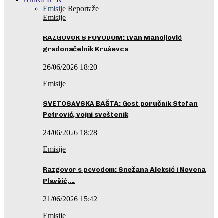
Emisije
Reportaže
Emisije
RAZGOVOR S POVODOM: Ivan Manojlović
gradonačelnik Kruševca
26/06/2026 18:20
Emisije
SVETOSAVSKA BAŠTA: Gost poručnik Stefan
Petrović, vojni sveštenik
24/06/2026 18:28
Emisije
Razgovor s povodom: Snežana Aleksić i Nevena
Plavšić,…
21/06/2026 15:42
Emisije