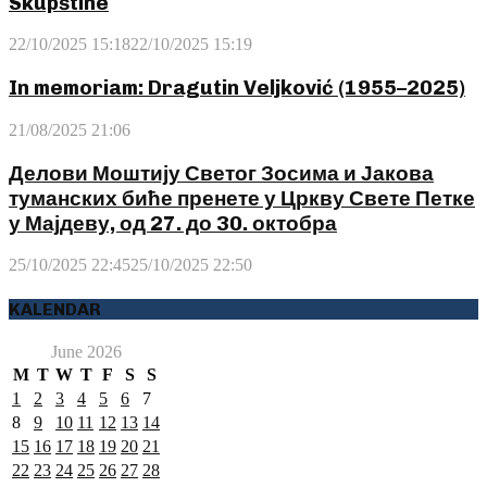
Skupštine
22/10/2025 15:18
22/10/2025 15:19
In memoriam: Dragutin Veljković (1955–2025)
21/08/2025 21:06
Делови Моштију Светог Зосима и Јакова
туманских биће пренете у Цркву Свете Петке
у Мајдеву, од 27. до 30. октобра
25/10/2025 22:45
25/10/2025 22:50
KALENDAR
June 2026
M
T
W
T
F
S
S
1
2
3
4
5
6
7
8
9
10
11
12
13
14
15
16
17
18
19
20
21
22
23
24
25
26
27
28