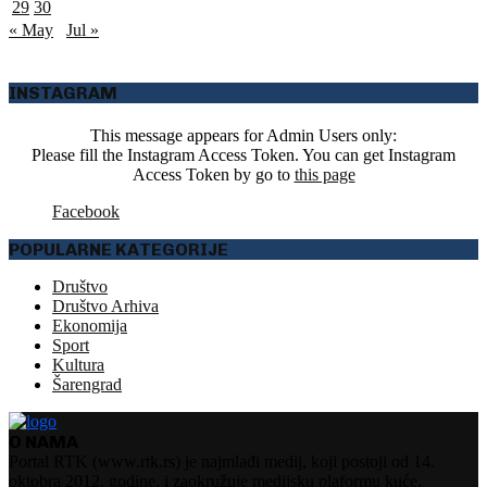
29
30
« May
Jul »
INSTAGRAM
This message appears for Admin Users only:
Please fill the Instagram Access Token. You can get Instagram
Access Token by go to
this page
Facebook
POPULARNE KATEGORIJE
Društvo
Društvo Arhiva
Ekonomija
Sport
Kultura
Šarengrad
O NAMA
Portal RTK (www.rtk.rs) je najmlađi medij, koji postoji od 14.
oktobra 2012. godine, i zaokružuje medijsku plaformu kuće.