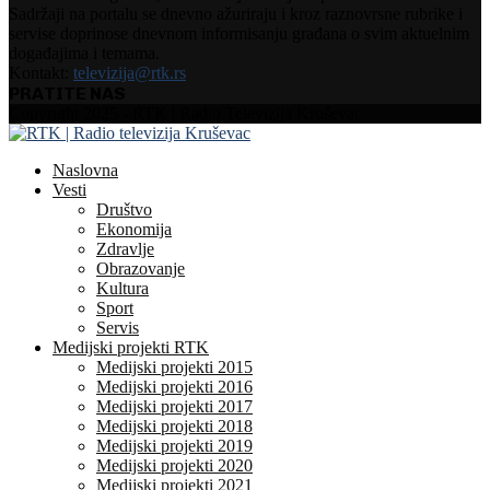
Sadržaji na portalu se dnevno ažuriraju i kroz raznovrsne rubrike i
servise doprinose dnevnom informisanju građana o svim aktuelnim
događajima i temama.
Kontakt:
televizija@rtk.rs
PRATITE NAS
Facebook
Instagram
Youtube
Copyright 2025 - RTK | Radio Televizija Kruševac
Naslovna
Vesti
Društvo
Ekonomija
Zdravlje
Obrazovanje
Kultura
Sport
Servis
Medijski projekti RTK
Medijski projekti 2015
Medijski projekti 2016
Medijski projekti 2017
Medijski projekti 2018
Medijski projekti 2019
Medijski projekti 2020
Medijski projekti 2021