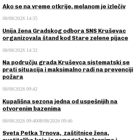
Ako se na vreme otkrije, melanom je izlečiv
08/08/2026 14:35
Unija žena Gradskog odbora SNS Kruševac
organizovala štand kod Stare zelene pijace
08/08/2026 14:32
Na području grada Kruševca sistematski se
prati situacija i maksimalno radi na prevenciji
požara
08/08/2026 09:42
Kupališna sezona jedna od uspešnijih na
otvorenim bazenima
08/08/2026 09:40
08/08/2026 09:46
Sveta Petka Trnova, zaštitnice žena,