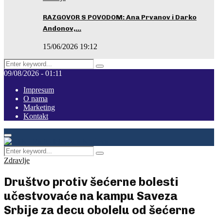
RAZGOVOR S POVODOM: Ana Prvanov i Darko
Andonov,…
15/06/2026 19:12
Search
Pretraga
for:
09/08/2026 - 01:11
Impresum
O nama
Marketing
Kontakt
Facebook
Instagram
Youtube
Primary
Menu
Search
Pretraga
for:
Zdravlje
Društvo protiv šećerne bolesti
učestvovaće na kampu Saveza
Srbije za decu obolelu od šećerne