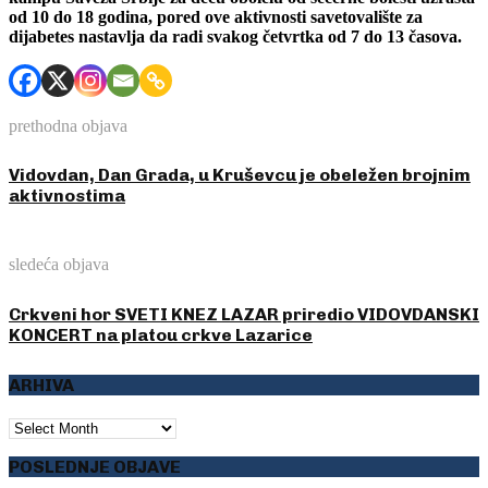
od 10 do 18 godina, pored ove aktivnosti savetovalište za
dijabetes nastavlja da radi svakog četvrtka od 7 do 13 časova.
prethodna objava
Vidovdan, Dan Grada, u Kruševcu je obeležen brojnim
aktivnostima
sledeća objava
Crkveni hor SVETI KNEZ LAZAR priredio VIDOVDANSKI
KONCERT na platou crkve Lazarice
ARHIVA
ARHIVA
POSLEDNJE OBJAVE