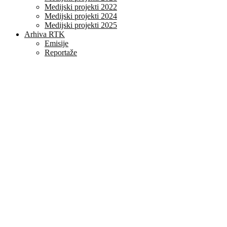
Medijski projekti 2022
Medijski projekti 2024
Medijski projekti 2025
Arhiva RTK
Emisije
Reportaže