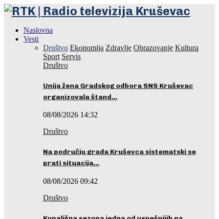
Naslovna
Vesti
Društvo
Ekonomija
Zdravlje
Obrazovanje
Kultura
Sport
Servis
Društvo
Unija žena Gradskog odbora SNS Kruševac
organizovala štand…
08/08/2026 14:32
Društvo
Na području grada Kruševca sistematski se
prati situacija…
08/08/2026 09:42
Društvo
Kupališna sezona jedna od uspešnijih na