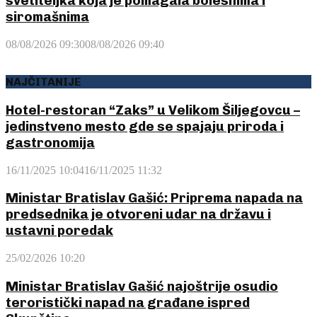
svetiteljka koja je pomagala bolesnima i
siromašnima
08/08/2026 09:30
08/08/2026 09:40
NAJČITANIJE
Hotel-restoran “Zaks” u Velikom Šiljegovcu –
jedinstveno mesto gde se spajaju priroda i
gastronomija
16/11/2025 10:04
16/11/2025 11:32
Ministar Bratislav Gašić: Priprema napada na
predsednika je otvoreni udar na državu i
ustavni poredak
25/02/2026 10:20
Ministar Bratislav Gašić najoštrije osudio
teroristički napad na građane ispred