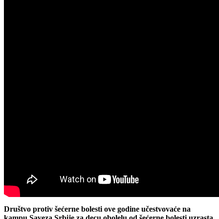
Društvo protiv šećerne bolesti ove godine učestvovaće na
kampu Saveza Srbije za decu obolelu od šećerne bolesti uzrasta