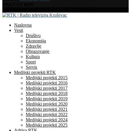
PRATITE NAS
Facebook
Instagram
Youtube
Copyright 2025 - RTK | Radio Televizija Kruševac
Naslovna
Vesti
Društvo
Ekonomija
Zdravlje
Obrazovanje
Kultura
Sport
Servis
Medijski projekti RTK
Medijski projekti 2015
Medijski projekti 2016
Medijski projekti 2017
Medijski projekti 2018
Medijski projekti 2019
Medijski projekti 2020
Medijski projekti 2021
Medijski projekti 2022
Medijski projekti 2024
Medijski projekti 2025
Arhiva RTK