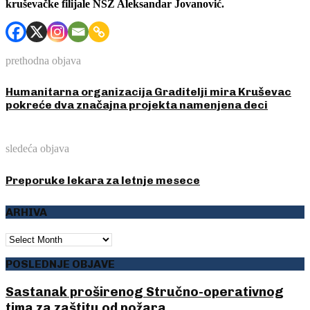
kruševačke filijale NSZ Aleksandar Jovanović.
prethodna objava
Humanitarna organizacija Graditelji mira Kruševac
pokreće dva značajna projekta namenjena deci
sledeća objava
Preporuke lekara za letnje mesece
ARHIVA
ARHIVA
POSLEDNJE OBJAVE
Sastanak proširenog Stručno-operativnog
tima za zaštitu od požara