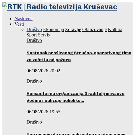
Naslovna
Vesti
Društvo
Ekonomija
Zdravlje
Obrazovanje
Kultura
Sport
Servis
Društvo
Sastanak proširenog Stručno-operativnog tima
za zaštitu od požara
06/08/2026 20:02
Društvo
Humanitarna organizacija Graditelji mira ove
godine realizuje nekoliko…
06/08/2026 19:55
Društvo
Upozorenje da se ne pale vatre na otvorenom…