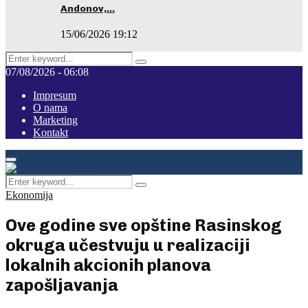
Andonov,…
15/06/2026 19:12
Search
Pretraga
for:
07/08/2026 - 06:08
Impresum
O nama
Marketing
Kontakt
Facebook
Instagram
Youtube
Primary
Menu
Search
Pretraga
for:
Ekonomija
Ove godine sve opštine Rasinskog
okruga učestvuju u realizaciji
lokalnih akcionih planova
zapošljavanja