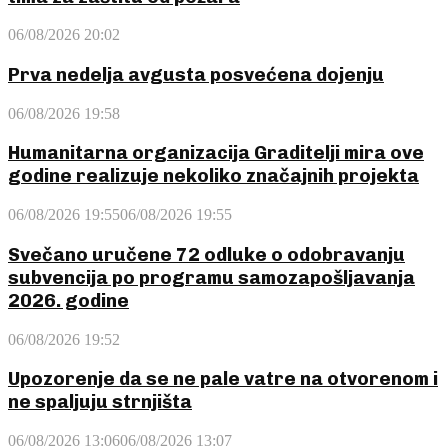
06/08/2026 20:02
Prva nedelja avgusta posvećena dojenju
06/08/2026 19:58
Humanitarna organizacija Graditelji mira ove
godine realizuje nekoliko značajnih projekta
06/08/2026 19:55
06/08/2026 19:55
Svečano uručene 72 odluke o odobravanju
subvencija po programu samozapošljavanja
2026. godine
06/08/2026 19:52
Upozorenje da se ne pale vatre na otvorenom i
ne spaljuju strnjišta
06/08/2026 13:06
06/08/2026 13:07