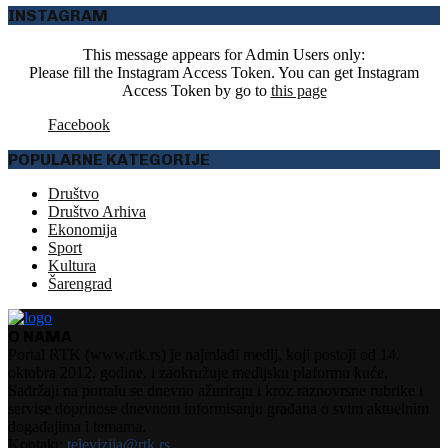
INSTAGRAM
This message appears for Admin Users only:
Please fill the Instagram Access Token. You can get Instagram
Access Token by go to
this page
Facebook
POPULARNE KATEGORIJE
Društvo
Društvo Arhiva
Ekonomija
Sport
Kultura
Šarengrad
O NAMA
Portal RTK (www.rtk.rs) je najmlađi medij, koji postoji od 14.
oktobra 2012. godine, i zaokružuje medijsku plaformu kuće.
Sadržaji na portalu se dnevno ažuriraju i kroz raznovrsne rubrike i
servise doprinose dnevnom informisanju građana o svim aktuelnim
događajima i temama.
Kontakt:
televizija@rtk.rs