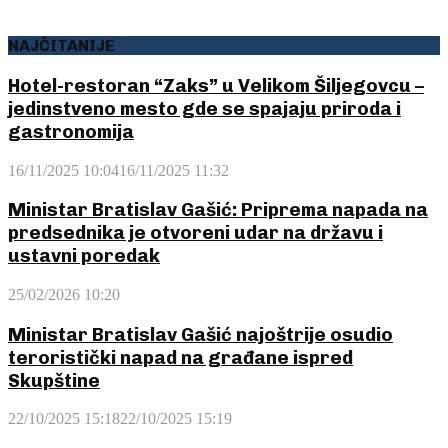
NAJČITANIJE
Hotel-restoran “Zaks” u Velikom Šiljegovcu –
jedinstveno mesto gde se spajaju priroda i
gastronomija
16/11/2025 10:04
16/11/2025 11:32
Ministar Bratislav Gašić: Priprema napada na
predsednika je otvoreni udar na državu i
ustavni poredak
25/02/2026 10:20
Ministar Bratislav Gašić najoštrije osudio
teroristički napad na građane ispred
Skupštine
22/10/2025 15:18
22/10/2025 15:19