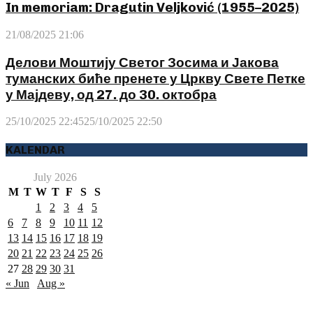
In memoriam: Dragutin Veljković (1955–2025)
21/08/2025 21:06
Делови Моштију Светог Зосима и Јакова
туманских биће пренете у Цркву Свете Петке
у Мајдеву, од 27. до 30. октобра
25/10/2025 22:45
25/10/2025 22:50
KALENDAR
July 2026
M
T
W
T
F
S
S
1
2
3
4
5
6
7
8
9
10
11
12
13
14
15
16
17
18
19
20
21
22
23
24
25
26
27
28
29
30
31
« Jun
Aug »