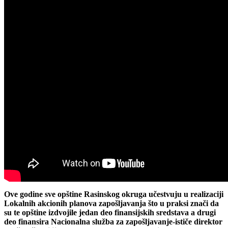
Ove godine sve opštine Rasinskog okruga učestvuju u realizaciji
Lokalnih akcionih planova zapošljavanja što u praksi znači da
su te opštine izdvojile jedan deo finansijskih sredstava a drugi
deo finansira Nacionalna služba za zapošljavanje-ističe direktor