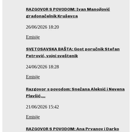
RAZGOVOR S POVODOM: Ivan Manojlović
gradonačelnik Kruševca
26/06/2026 18:20
Emisije
SVETOSAVSKA BAŠTA: Gost poručnik Stefan
Petrović, vojni sveštenik
24/06/2026 18:28
Emisije
Razgovor s povodom: Snežana Aleksić i Nevena
Plavšić,…
21/06/2026 15:42
Emisije
RAZGOVOR S POVODOM: Ana Prvanov i Darko