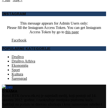
INSTAGRAM
This message appears for Admin Users only:
Please fill the Instagram Access Token. You can get Instagram
Access Token by go to
this page
Facebook
POPULARNE KATEGORIJE
Društvo
Društvo Arhiva
Ekonomija
Sport
Kultura
Šarengrad
O NAMA
Portal RTK (www.rtk.rs) je najmlađi medij, koji postoji od 14.
oktobra 2012. godine, i zaokružuje medijsku plaformu kuće.
Sadržaji na portalu se dnevno ažuriraju i kroz raznovrsne rubrike i