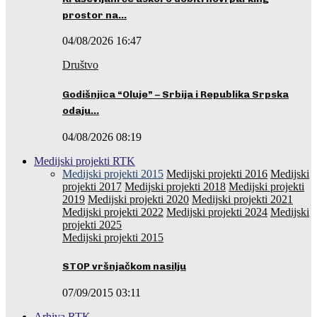
prostor na…
04/08/2026 16:47
Društvo
Godišnjica “Oluje” – Srbija i Republika Srpska
odaju…
04/08/2026 08:19
Medijski projekti RTK
Medijski projekti 2015
Medijski projekti 2016
Medijski
projekti 2017
Medijski projekti 2018
Medijski projekti
2019
Medijski projekti 2020
Medijski projekti 2021
Medijski projekti 2022
Medijski projekti 2024
Medijski
projekti 2025
Medijski projekti 2015
STOP vršnjačkom nasilju
07/09/2015 03:11
Arhiva RTK