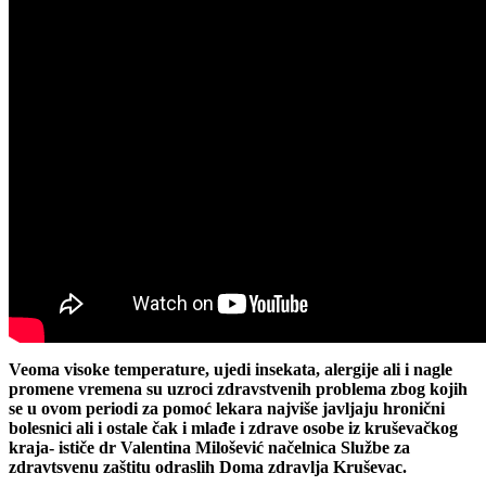
Veoma visoke temperature, ujedi insekata, alergije ali i nagle
promene vremena su uzroci zdravstvenih problema zbog kojih
se u ovom periodi za pomoć lekara najviše javljaju hronični
bolesnici ali i ostale čak i mlađe i zdrave osobe iz kruševačkog
kraja- ističe dr Valentina Milošević načelnica Službe za
zdravtsvenu zaštitu odraslih Doma zdravlja Kruševac.