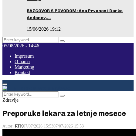
RAZGOVOR S POVODOM: Ana Prvanov i Darko
Andonov,…
15/06/2026 19:12
Search
Pretraga
for:
05/08/2026 - 14:46
Impresum
O nama
Marketing
Kontakt
Facebook
Instagram
Youtube
Primary
Menu
Search
Pretraga
for:
Zdravlje
Preporuke lekara za letnje mesece
Autor:
RTK
07/07/2026 15:53
07/07/2026 15:53