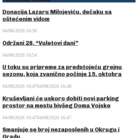
Donacija Lazaru Milojeviću, dečaku sa
oštećenim vidom
04/08/2026 16:56
Održani 28. “Vuletovi dani”
04/08/2026 16:54
U toku su pripreme za predstojeću grejnu
sezonu, koja zvanično počinje 15. oktobra
04/08/2026 16:47
04/08/2026 16:48
Kruševljani će uskoro dobiti novi parking
prostor na mestu bivšeg Doma Vojske
04/08/2026 16:47
04/08/2026 16:47
Smanjuje se broj nezaposlenih u Okrugu i
Gradu