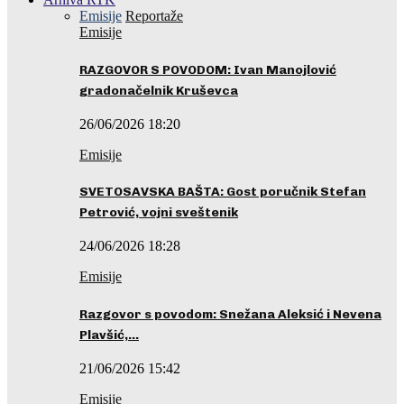
Emisije
Reportaže
Emisije
RAZGOVOR S POVODOM: Ivan Manojlović
gradonačelnik Kruševca
26/06/2026 18:20
Emisije
SVETOSAVSKA BAŠTA: Gost poručnik Stefan
Petrović, vojni sveštenik
24/06/2026 18:28
Emisije
Razgovor s povodom: Snežana Aleksić i Nevena
Plavšić,…
21/06/2026 15:42
Emisije