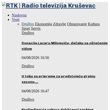
Naslovna
Vesti
Društvo
Ekonomija
Zdravlje
Obrazovanje
Kultura
Sport
Servis
Društvo
Donacija Lazaru Milojeviću, dečaku sa oštećenim
vidom
04/08/2026 16:56
Društvo
U toku su pripreme za predstojeću grejnu
sezonu,…
04/08/2026 16:47
Društvo
Kruševljani će uskoro dobiti novi parking