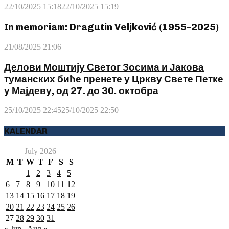
22/10/2025 15:18
22/10/2025 15:19
In memoriam: Dragutin Veljković (1955–2025)
21/08/2025 21:06
Делови Моштију Светог Зосима и Јакова
туманских биће пренете у Цркву Свете Петке
у Мајдеву, од 27. до 30. октобра
25/10/2025 22:45
25/10/2025 22:50
KALENDAR
July 2026
M
T
W
T
F
S
S
1
2
3
4
5
6
7
8
9
10
11
12
13
14
15
16
17
18
19
20
21
22
23
24
25
26
27
28
29
30
31
« Jun
Aug »