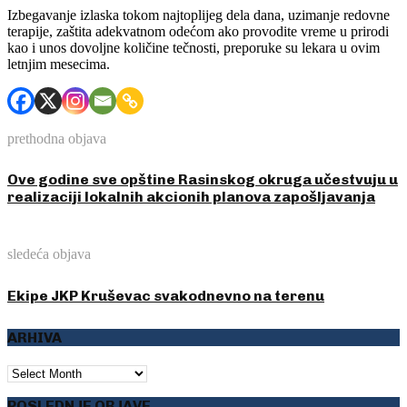
Izbegavanje izlaska tokom najtoplijeg dela dana, uzimanje redovne
terapije, zaštita adekvatnom odećom ako provodite vreme u prirodi
kao i unos dovoljne količine tečnosti, preporuke su lekara u ovim
letnjim mesecima.
prethodna objava
Ove godine sve opštine Rasinskog okruga učestvuju u
realizaciji lokalnih akcionih planova zapošljavanja
sledeća objava
Ekipe JKP Kruševac svakodnevno na terenu
ARHIVA
ARHIVA
POSLEDNJE OBJAVE