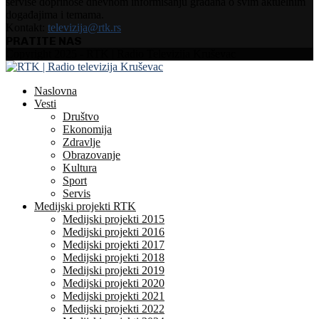
servise doprinose dnevnom informisanju građana o svim aktuelnim
događajima i temama.
Kontakt:
televizija@rtk.rs
PRATITE NAS
Facebook
Instagram
Youtube
Copyright 2025 - RTK | Radio Televizija Kruševac
Naslovna
Vesti
Društvo
Ekonomija
Zdravlje
Obrazovanje
Kultura
Sport
Servis
Medijski projekti RTK
Medijski projekti 2015
Medijski projekti 2016
Medijski projekti 2017
Medijski projekti 2018
Medijski projekti 2019
Medijski projekti 2020
Medijski projekti 2021
Medijski projekti 2022