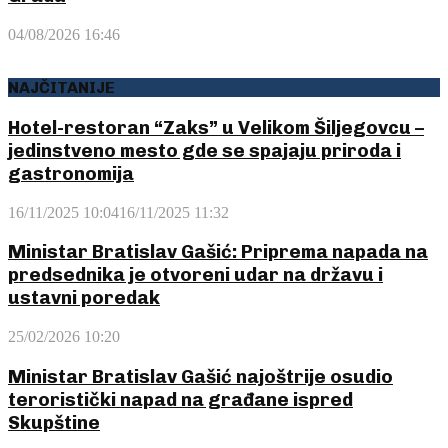
04/08/2026 16:46
NAJČITANIJE
Hotel-restoran “Zaks” u Velikom Šiljegovcu –
jedinstveno mesto gde se spajaju priroda i
gastronomija
16/11/2025 10:04
16/11/2025 11:32
Ministar Bratislav Gašić: Priprema napada na
predsednika je otvoreni udar na državu i
ustavni poredak
25/02/2026 10:20
Ministar Bratislav Gašić najoštrije osudio
teroristički napad na građane ispred
Skupštine